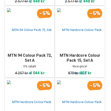
2 448 kr
2 448 kr
2 577 kr
2 577 kr
-5%
-5%
MTN 94 Colour Pack 72,
MTN Hardcore Colour
Set A
Pack 15, Set A
5% rabatt
Nice-price!
4 044 kr
827 kr
4 257 kr
870 kr
-5%
-5%