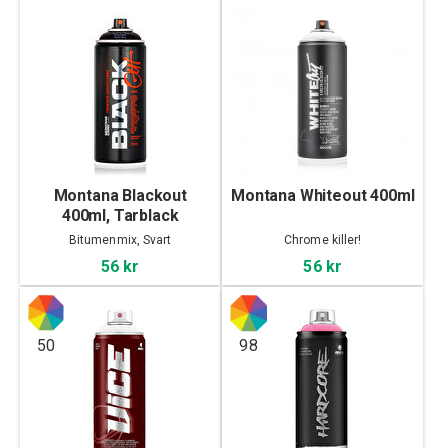
Montana Blackout
Montana Whiteout 400ml
400ml, Tarblack
Bitumenmix, Svart
Chrome killer!
56 kr
56 kr
50
98