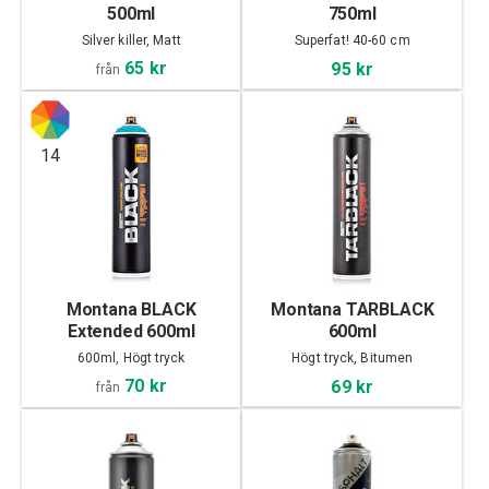
500ml
750ml
Silver killer, Matt
Superfat! 40-60 cm
65 kr
95 kr
från
14
Montana BLACK
Montana TARBLACK
Extended 600ml
600ml
600ml, Högt tryck
Högt tryck, Bitumen
70 kr
69 kr
från