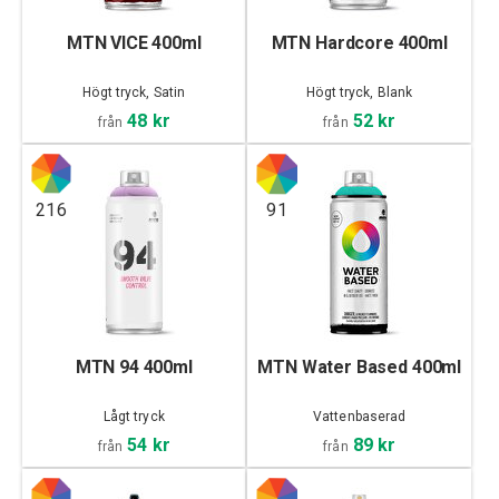
MTN VICE 400ml
MTN Hardcore 400ml
Högt tryck, Satin
Högt tryck, Blank
48 kr
52 kr
från
från
216
91
MTN 94 400ml
MTN Water Based 400ml
Lågt tryck
Vattenbaserad
54 kr
89 kr
från
från