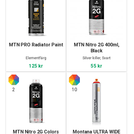
MTN PRO Radiator Paint
MTN Nitro 2G 400ml,
Black
Elementfärg
Silver killer, Svart
125 kr
55 kr
2
10
MTN Nitro 2G Colors
Montana ULTRA WIDE