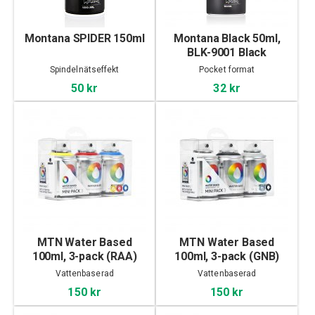
Montana SPIDER 150ml
Montana Black 50ml,
BLK-9001 Black
Spindelnätseffekt
Pocket format
50 kr
32 kr
MTN Water Based
MTN Water Based
100ml, 3-pack (RAA)
100ml, 3-pack (GNB)
Vattenbaserad
Vattenbaserad
150 kr
150 kr