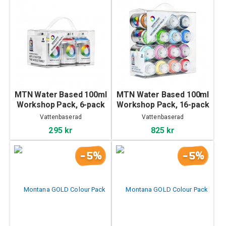
MTN Water Based 100ml
MTN Water Based 100ml
Workshop Pack, 6-pack
Workshop Pack, 16-pack
Vattenbaserad
Vattenbaserad
295 kr
825 kr
-5%
-5%