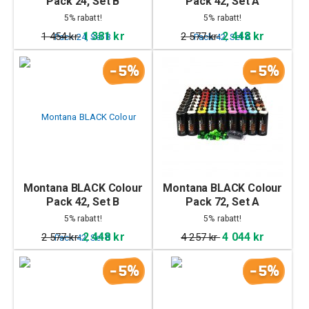
Pack 24, Set B
Pack 42, Set A
5% rabatt!
5% rabatt!
1 381 kr
2 448 kr
1 454 kr
2 577 kr
-5%
-5%
Montana BLACK Colour
Montana BLACK Colour
Pack 42, Set B
Pack 72, Set A
5% rabatt!
5% rabatt!
2 448 kr
4 044 kr
2 577 kr
4 257 kr
-5%
-5%