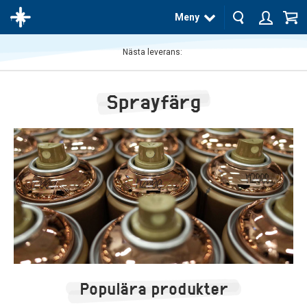
Meny
Nästa leverans:
Produkten
har blivit
Sprayfärg
tillagd i
varukorgen
Populära produkter