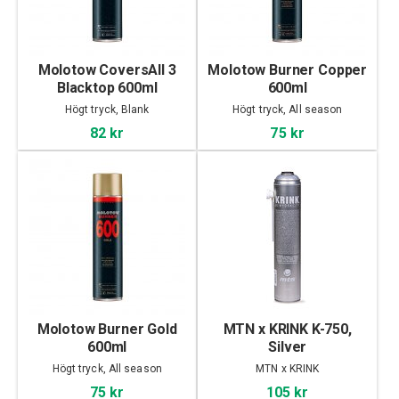
Molotow CoversAll 3
Molotow Burner Copper
Blacktop 600ml
600ml
Högt tryck, Blank
Högt tryck, All season
82 kr
75 kr
Molotow Burner Gold
MTN x KRINK K-750,
600ml
Silver
Högt tryck, All season
MTN x KRINK
75 kr
105 kr