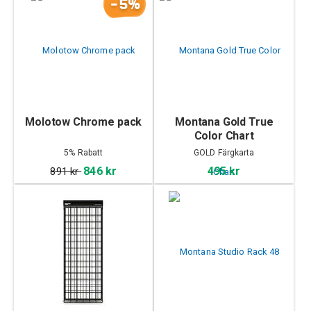
-5%
Molotow Chrome pack
Montana Gold True
Color Chart
5% Rabatt
GOLD Färgkarta
846 kr
495 kr
891 kr