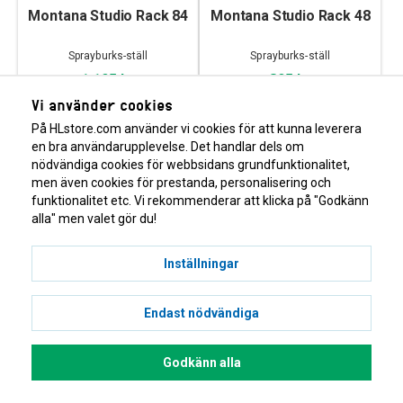
Montana Studio Rack 84
Montana Studio Rack 48
Sprayburks-ställ
Sprayburks-ställ
1 195 kr
895 kr
Vi använder cookies
På HLstore.com använder vi cookies för att kunna leverera
en bra användarupplevelse. Det handlar dels om
nödvändiga cookies för webbsidans grundfunktionalitet,
men även cookies för prestanda, personalisering och
funktionalitet etc. Vi rekommenderar att klicka på "Godkänn
alla" men valet gör du!
Inställningar
Montana Studio Rack 24
Krink Mini Sprayer
Endast nödvändiga
Sprayburks-ställ
Tryckspruta, 2 liter
525 kr
375 kr
Godkänn alla