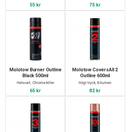
55 kr
75 kr
Molotow Burner Outline
Molotow CoversAll 2
Black 500ml
Outline 600ml
Helsvart, Chrome-killer
Högt tryck, Bitumen
65 kr
82 kr