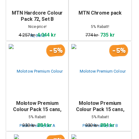
MTN Hardcore Colour
MTN Chrome pack
Pack 72, Set B
Nice-price!
5% Rabatt!
4 044 kr
735 kr
4 257 kr
774 kr
-5%
-5%
Molotow Premium
Molotow Premium
Colour Pack 15 cans,
Colour Pack 15 cans,
Set A
Set B
5% Rabatt
5% Rabatt
884 kr
884 kr
930 kr
930 kr