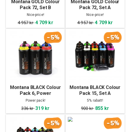
Montana GOLD Colour
Montana GOLD Colour
Pack 72, Set B
Pack 72, Set A
Nice-price!
Nice-price!
4 709 kr
4 709 kr
4 957 kr
4 957 kr
-5%
-5%
Montana BLACK Colour
Montana BLACK Colour
Pack 6, Power
Pack 15, Set A
Power pack!
5% rabatt!
319 kr
855 kr
336 kr
900 kr
-5%
-5%