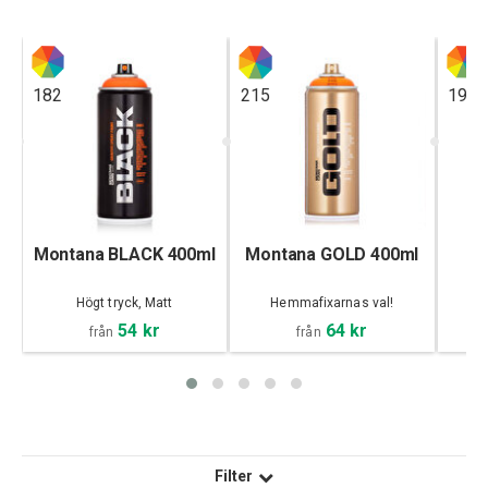
182
215
190
Montana BLACK 400ml
Montana GOLD 400ml
Högt tryck, Matt
Hemmafixarnas val!
Hö
54 kr
64 kr
från
från
Filter