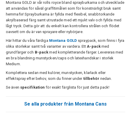
Montana GOLD är vår rolls royce bland sprayburkarna och utvecklade
att användas för såväl graffitimåleri som för konstnärligt bruk samt
hemmafix! Sprayburkarna är fyllda med flexibel, snabbtorkande
akrylbaserad färg samt utrustade med ett mjukt valv och fyllda med
lågt tryck. Detta gör att du enkelt kan kontrollera strålen och flödet
oavsett om du är van sprayare eller nybörjare.
Här hittar du våra färdiga
Montana GOLD
spraypack, som finns i fyra
olika storlekar samt två varianter av vardera. Ett
A-pack
med
grundfärger och
B-pack
med kompletterande färger. Levereras med
en bra blandning munstycken/caps och latexhandskar i storlek
Medium.
Komplettera sedan med kulörer, munstycken, klarlack eller
effektspray efter behov, som du finner under
tillbehör
nedan.
Se även
specifikation
för exakt färglista för just detta pack!
Se alla produkter från Montana Cans