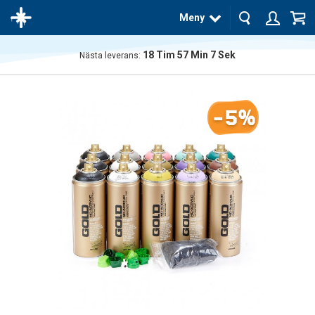
Meny
18
Tim
57
Min
6
Sek
Nästa leverans:
Produkten
har blivit
tillagd i
-5%
varukorgen