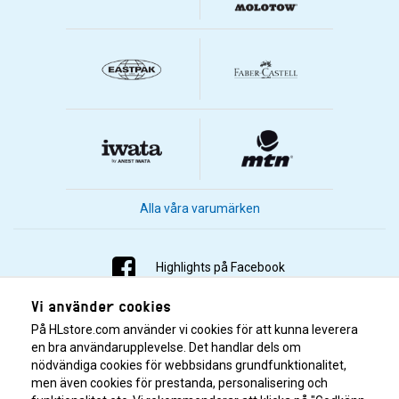
Alla våra varumärken
Highlights på Facebook
Vi använder cookies
Highlights på Instagram
På HLstore.com använder vi cookies för att kunna leverera
Highlights på Youtube
en bra användarupplevelse. Det handlar dels om
nödvändiga cookies för webbsidans grundfunktionalitet,
men även cookies för prestanda, personalisering och
Highlights på Tiktok