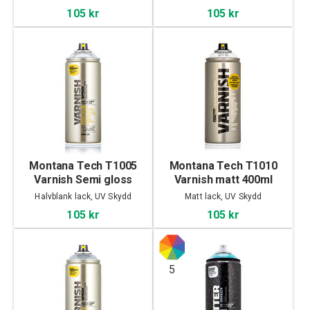
105 kr
105 kr
Montana Tech T1005
Montana Tech T1010
Varnish Semi gloss
Varnish matt 400ml
400ml
Halvblank lack, UV Skydd
Matt lack, UV Skydd
105 kr
105 kr
5