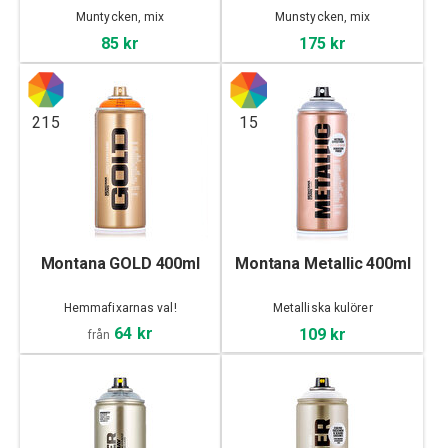
Muntycken, mix
Munstycken, mix
85 kr
175 kr
215
15
Montana GOLD 400ml
Montana Metallic 400ml
Hemmafixarnas val!
Metalliska kulörer
64 kr
109 kr
från