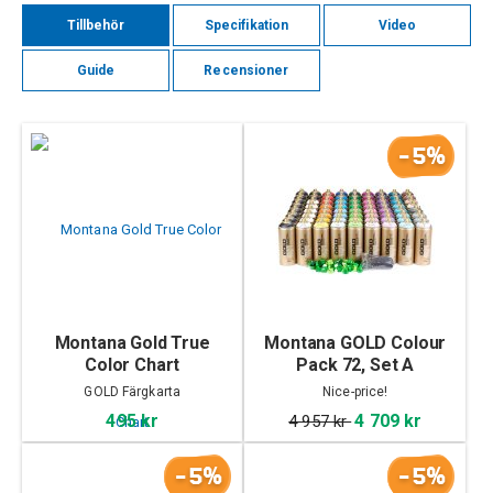
Tillbehör
Specifikation
Video
Guide
Recensioner
-5%
Montana Gold True
Montana GOLD Colour
Color Chart
Pack 72, Set A
GOLD Färgkarta
Nice-price!
495 kr
4 709 kr
4 957 kr
-5%
-5%