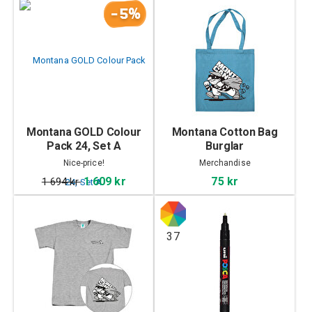
-5%
Montana GOLD Colour
Montana Cotton Bag
Pack 24, Set A
Burglar
Nice-price!
Merchandise
1 609 kr
75 kr
1 694 kr
37