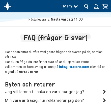
Meny
Nästa vardag 11:00
Nästa leverans:
Produkten
har blivit
FAQ (frågor & svar)
tillagd i
varukorgen
Här nedan hittar du våra vanligaste frågor och svaren på de, samlat i
vår FAQ.
Har du en fråga du inte finner svar på är du självklart varmt
välkommen att höra av dig till oss på
info@HLstore.com
eller slå en
signal på
08/642 81 90
!
Byten och returer
Jag vill lämna tillbaka en vara, hur gör jag?
Min vara är trasig, hur reklamerar jag den?