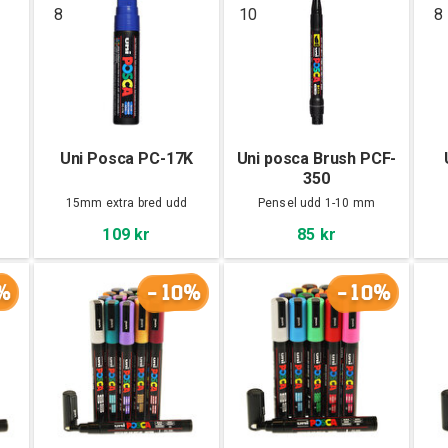
8
10
8
Uni Posca PC-17K
Uni posca Brush PCF-
350
15mm extra bred udd
Pensel udd 1-10 mm
109 kr
85 kr
%
-10%
-10%