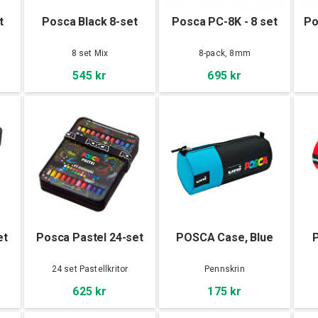
t
Posca Black 8-set
Posca PC-8K - 8 set
Po
8 set Mix
8-pack, 8mm
545 kr
695 kr
et
Posca Pastel 24-set
POSCA Case, Blue
24 set Pastellkritor
Pennskrin
625 kr
175 kr