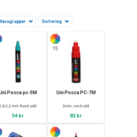
Varugrupper
Sortering
15
Uni Posca pc-5M
Uni Posca PC-7M
1,8-2,5 mm Rund udd
5mm, rund udd
54 kr
82 kr