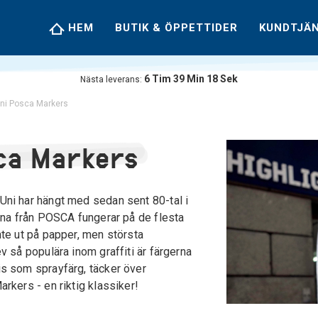
HEM
BUTIK & ÖPPETTIDER
KUNDTJÄ
6
Tim
39
Min
17
Sek
Nästa leverans:
ni Posca Markers
ca Markers
ni har hängt med sedan sent 80-tal i
orna från POSCA fungerar på de flesta
nte ut på papper, men största
v så populära inom graffiti är färgerna
s som sprayfärg, täcker över
rkers - en riktig klassiker!