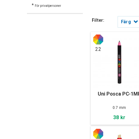
*
För privatpersoner
Filter:
Färg
22
Uni Posca PC-1M
0.7 mm
38 kr