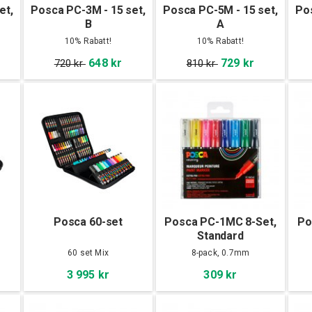
et,
Posca PC-3M - 15 set,
Posca PC-5M - 15 set,
Pos
B
A
10% Rabatt!
10% Rabatt!
648 kr
729 kr
720 kr
810 kr
Posca 60-set
Posca PC-1MC 8-Set,
Po
Standard
60 set Mix
8-pack, 0.7mm
3 995 kr
309 kr