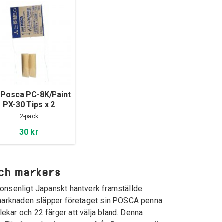
 Posca PC-8K/Paint
PX-30 Tips x 2
2-pack
30 kr
och markers
ionsenligt Japanskt hantverk framställde
å marknaden släpper företaget sin POSCA penna
ekar och 22 färger att välja bland. Denna