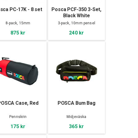
sca PC-17K - 8 set
Posca PCF-350 3-Set,
Black White
8-pack, 15mm
3-pack, 10mm pensel
875 kr
240 kr
POSCA Case, Red
POSCA Bum Bag
Pennskrin
Midjeväska
175 kr
365 kr