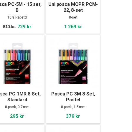
ca PC-5M - 15 set,
Uni posca MOPR PCM-
B
22, 8-set
10% Rabatt!
8-set
729 kr
1 269 kr
810 kr
sca PC-1MR 8-Set,
Posca PC-3M 8-Set,
Standard
Pastel
8-pack, 0.7mm
8-pack, 1.5mm
295 kr
379 kr