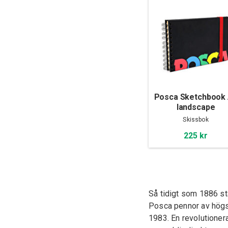
Posca Sketchbook
landscape
Skissbok
225 kr
Så tidigt som 1886 st
Posca pennor av högst
1983. En revolutioner