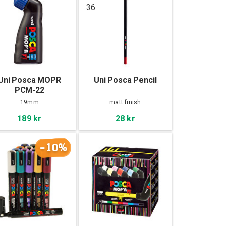
36
Uni Posca MOPR
Uni Posca Pencil
PCM-22
19mm
matt finish
189 kr
28 kr
-10%