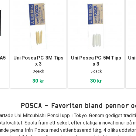
 A5
Uni Posca PC-3M Tips
Uni Posca PC-5M Tips
Uni
x 3
x 3
3-pack
3-pack
30 kr
30 kr
POSCA - Favoriten bland pennor 
artade Uni Mitsubishi Pencil upp i Tokyo. Genom gediget tradit
a kvalitet. Spola fram ett sekel, efter otaliga innovationer p
ande penna från Posca med vattenbaserad färg, 4 olika uddstorl