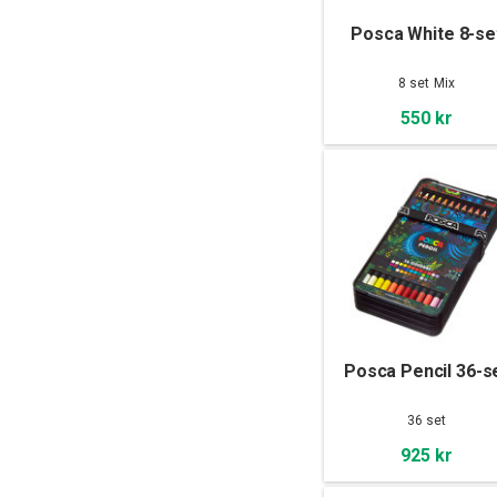
Posca White 8-se
8 set Mix
550 kr
Posca Pencil 36-s
36 set
925 kr