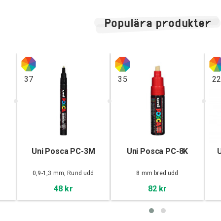
Populära produkter
37
35
2
M
Uni Posca PC-3M
Uni Posca PC-8K
0,9-1,3 mm, Rund udd
8 mm bred udd
48 kr
82 kr