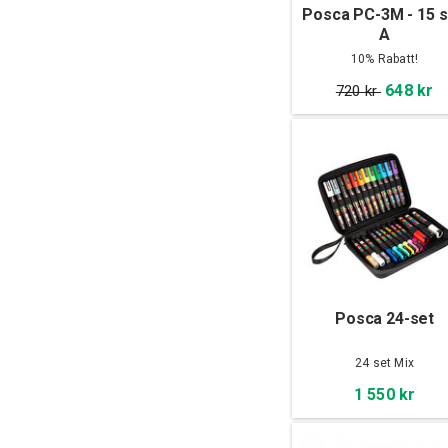
Posca PC-3M - 15 s
A
10% Rabatt!
648 kr
720 kr
Posca 24-set
24 set Mix
1 550 kr