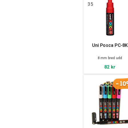
35
Uni Posca PC-8K
8 mm bred udd
82 kr
-10