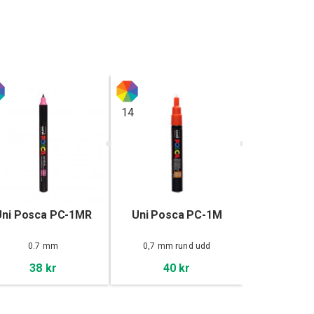
2
14
15
Uni Posca PC-1MR
Uni Posca PC-1M
Uni Posc
0.7 mm
0,7 mm rund udd
5mm, ru
38 kr
40 kr
82 