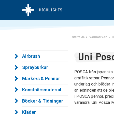
Startsida
Varumärken
U
Uni Pos
Airbrush
Sprayburkar
POSCA från japanska U
graffitikretsar. Penn
Markers & Pennor
underlag och blöder i
Konstnärsmaterial
anledningen att de ble
i POSCA pennor, preci
Böcker & Tidningar
varandra. Uni Posca Ma
Kläder