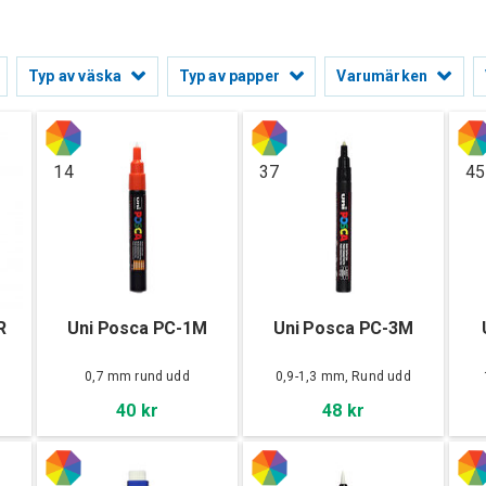
Typ av väska
Typ av papper
Varumärken
14
37
45
R
Uni Posca PC-1M
Uni Posca PC-3M
0,7 mm rund udd
0,9-1,3 mm, Rund udd
40 kr
48 kr