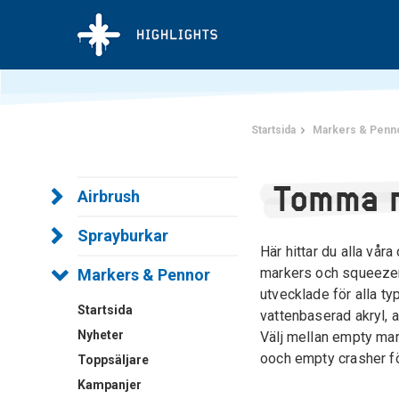
Startsida
Markers & Penn
Tomma 
Airbrush
Sprayburkar
Här hittar du alla vår
markers och squeezers.
Markers & Pennor
utvecklade för alla ty
Startsida
vattenbaserad akryl, 
Nyheter
Välj mellan empty mar
ooch empty crasher fö
Toppsäljare
Kampanjer