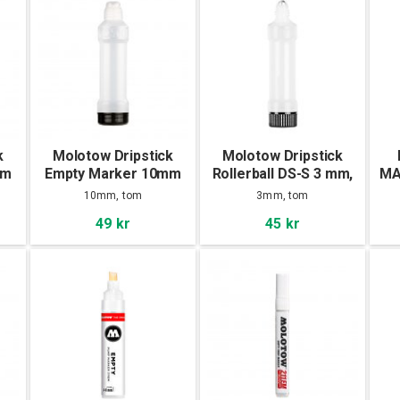
k
Molotow Dripstick
Molotow Dripstick
mm
Empty Marker 10mm
Rollerball DS-S 3 mm,
MA
Empty
10mm, tom
3mm, tom
49 kr
45 kr