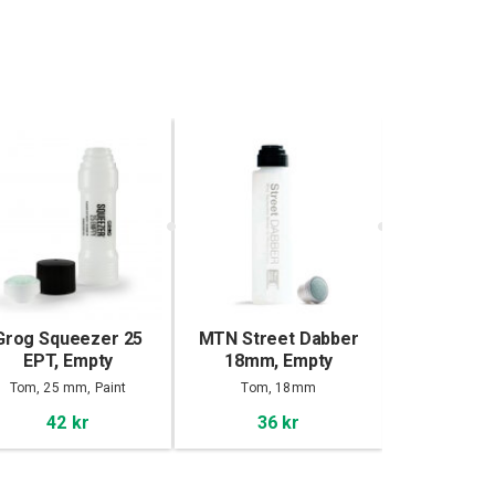
Grog Squeezer 25
MTN Street Dabber
Molotow D
EPT, Empty
18mm, Empty
Empty Mar
Tom, 25 mm, Paint
Tom, 18mm
10mm,
42 kr
36 kr
49 