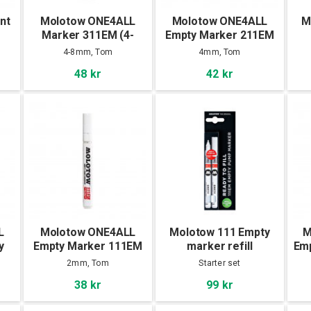
nt
Molotow ONE4ALL
Molotow ONE4ALL
M
Marker 311EM (4-
Empty Marker 211EM
8mm), Empty
(4mm)
4-8mm, Tom
4mm, Tom
48 kr
42 kr
L
Molotow ONE4ALL
Molotow 111 Empty
M
y
Empty Marker 111EM
marker refill
Emp
(2mm)
extension, 2set
2mm, Tom
Starter set
38 kr
99 kr