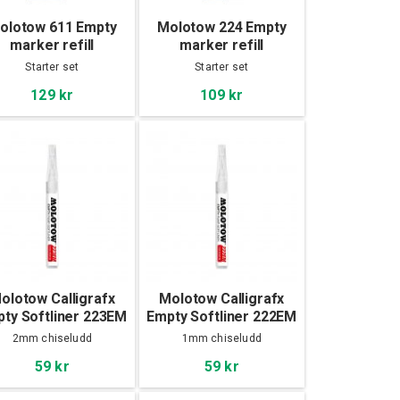
olotow 611 Empty
Molotow 224 Empty
marker refill
marker refill
extension, 2set
extension, 2set
Starter set
Starter set
129 kr
109 kr
olotow Calligrafx
Molotow Calligrafx
ty Softliner 223EM
Empty Softliner 222EM
(2mm)
(1mm)
2mm chiseludd
1mm chiseludd
59 kr
59 kr