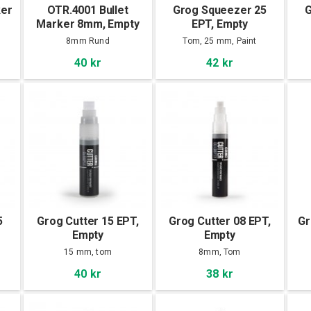
ker
OTR.4001 Bullet
Grog Squeezer 25
G
Marker 8mm, Empty
EPT, Empty
8mm Rund
Tom, 25 mm, Paint
40 kr
42 kr
5
Grog Cutter 15 EPT,
Grog Cutter 08 EPT,
Gr
Empty
Empty
15 mm, tom
8mm, Tom
40 kr
38 kr