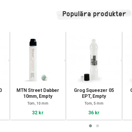
Populära produkter
0
MTN Street Dabber
Grog Squeezer 05
10mm, Empty
EPT, Empty
Tom, 10 mm
Tom, 5 mm
32 kr
36 kr