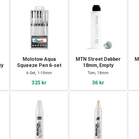
Molotow Aqua
MTN Street Dabber
M
ty
Squeeze Pen 6-set
18mm, Empty
6-Set, 1-10mm
Tom, 18mm
325 kr
36 kr