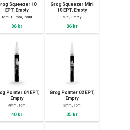
rog Squeezer 10
Grog Squeezer Mini
EPT, Empty
10 EPT, Empty
Tom, 10 mm, Paint
Mini, Empty
36 kr
36 kr
og Pointer 04 EPT,
Grog Pointer 02 EPT,
Empty
Empty
4mm, Tom
2mm, Tom
40 kr
35 kr