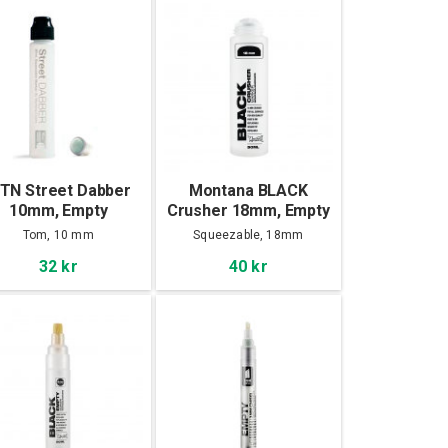
TN Street Dabber
Montana BLACK
10mm, Empty
Crusher 18mm, Empty
Tom, 10 mm
Squeezable, 18mm
32 kr
40 kr