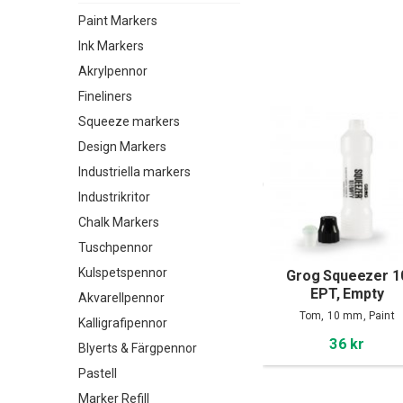
Paint Markers
Ink Markers
Akrylpennor
Fineliners
Squeeze markers
Design Markers
Industriella markers
Industrikritor
Chalk Markers
Tuschpennor
Kulspetspennor
Grog Squeezer 1
EPT, Empty
Akvarellpennor
Tom, 10 mm, Paint
Kalligrafipennor
36 kr
Blyerts & Färgpennor
Pastell
Marker Refill