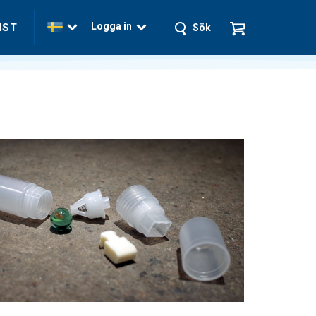
Logga in
NST
Sök