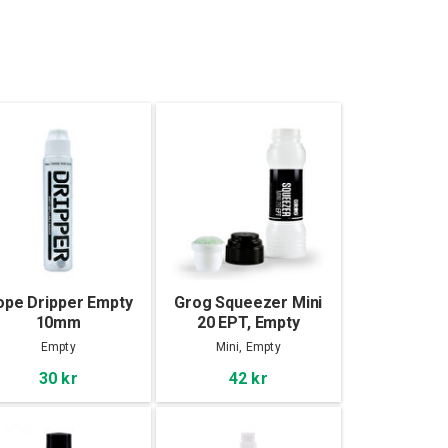
ope Dripper Empty
Grog Squeezer Mini
10mm
20 EPT, Empty
Empty
Mini, Empty
30 kr
42 kr