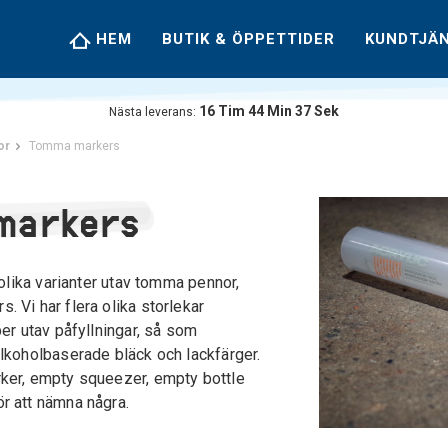
HEM
BUTIK & ÖPPETTIDER
KUNDTJÄ
16
Tim
44
Min
36
Sek
Nästa leverans:
or
Tomma markers
markers
a olika varianter utav tomma pennor,
 Vi har flera olika storlekar
per utav påfyllningar, så som
alkoholbaserade bläck och lackfärger.
ker, empty squeezer, empty bottle
r att nämna några.