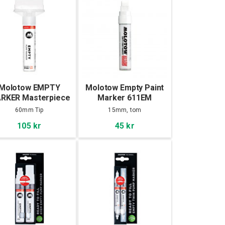
Molotow EMPTY
Molotow Empty Paint
RKER Masterpiece
Marker 611EM
711EM
60mm Tip
15mm, tom
105 kr
45 kr