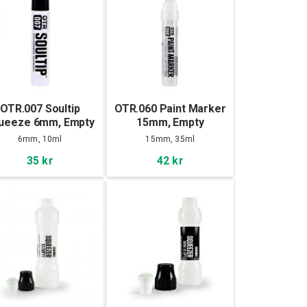
OTR.007 Soultip
OTR.060 Paint Marker
ueeze 6mm, Empty
15mm, Empty
6mm, 10ml
15mm, 35ml
35 kr
42 kr