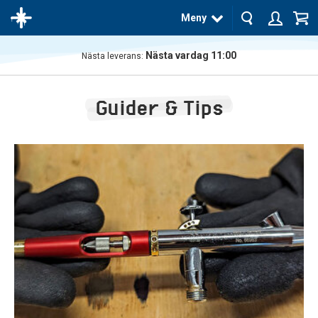
Meny
Nästa vardag 11:00
Nästa leverans:
Produkten
har blivit
Guider & Tips
tillagd i
varukorgen