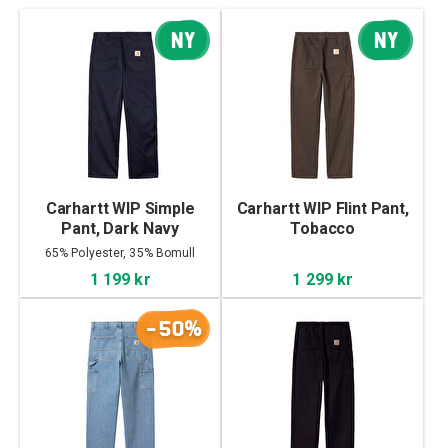
NY
NY
Carhartt WIP Simple
Carhartt WIP Flint Pant,
Pant, Dark Navy
Tobacco
65% Polyester, 35% Bomull
1 199 kr
1 299 kr
-50%