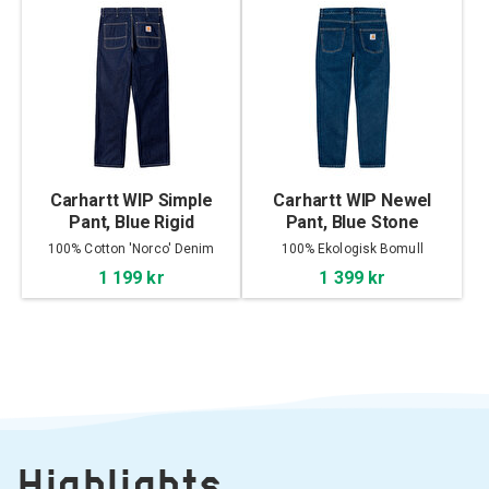
Carhartt WIP Simple
Carhartt WIP Newel
Pant, Blue Rigid
Pant, Blue Stone
Washed
100% Cotton 'Norco' Denim
100% Ekologisk Bomull
1 199 kr
1 399 kr
Highlights