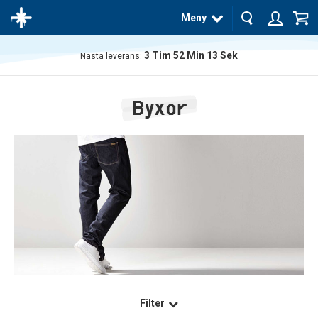
Meny
3
Tim
52
Min
13
Sek
Nästa leverans:
Produkten
har blivit
Byxor
tillagd i
varukorgen
Filter