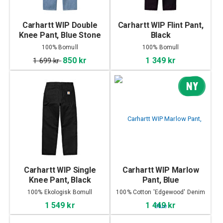
Carhartt WIP Double
Carhartt WIP Flint Pant,
Knee Pant, Blue Stone
Black
Bleached
100% Bomull
100% Bomull
850 kr
1 349 kr
1 699 kr
NY
Carhartt WIP Single
Carhartt WIP Marlow
Knee Pant, Black
Pant, Blue
100% Ekologisk Bomull
100% Cotton 'Edgewood' Denim
'Dearborn' Canvas
1 549 kr
1 449 kr