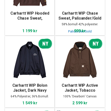
Carhartt WIP Hooded
Carhartt WIP Chase
Chase Sweat,
Sweat, Palisander/Gold
Palisander/Gold
58% bomull 42% polyester.
1 199 kr
999 kr
NY
NY
Carhartt WIP Bolon
Carhartt WIP Active
Jacket, Dark Navy
Jacket, Tobacco
64% Polyester, 36% Bomull.
100% 'Dearborn' Canvas
1 549 kr
2 599 kr