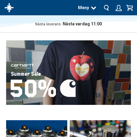
Meny
Nästa vardag 11:00
Nästa leverans:
Produkten
har blivit
tillagd i
varukorgen