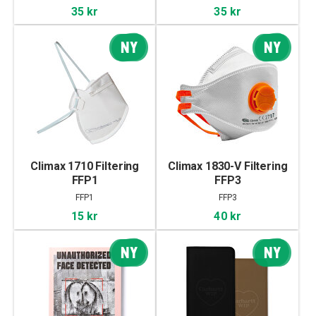
35 kr
35 kr
NY
NY
Climax 1710 Filtering
Climax 1830-V Filtering
FFP1
FFP3
FFP1
FFP3
15 kr
40 kr
NY
NY