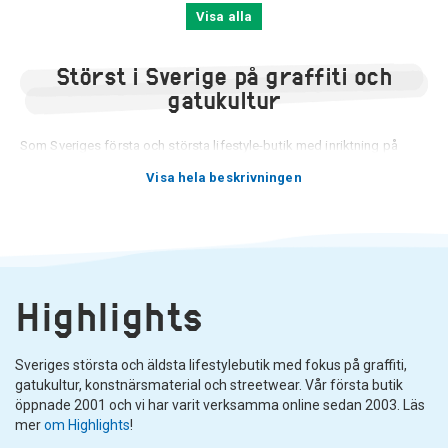
Visa alla
Störst i Sverige på graffiti och
gatukultur
Som Sveriges första och största lifestyle-butik med inriktning på
graffiti har vi på Highlights lång erfarenhet av det vi sysslar med. Vi
Visa hela beskrivningen
brinner för skapande och kreativitet och har alltid haft ett starkt fokus
på gatukultur och konst. Oavsett vilken konstform du utövar så har vi
något för dig. Vi har bred expertis och stort utbud inom våra
kategorier:
Airbrush
,
Sprayburkar
,
Markers och
Pennor
,
Konstnärsmaterial
,
Kläder
och
Böcker och tidningar
.
Inom dessa kategorier har vi bland annat produkter för dig som håller
Highlights
på med graffiti, street-art, heminredning och hemmafix, måleri, akryl,
teckning, kalligrafi, airbrush och sign painting. Genom att ha konstant
koll på marknaden efter nya och spännande produkter är det hos oss
Sveriges största och äldsta lifestylebutik med fokus på graffiti,
du hittar det senaste, där vi strävar att hålla ett sortiment med högsta
gatukultur, konstnärsmaterial och streetwear. Vår första butik
kvalitet från ledande märken. Några av dessa är
Montana Cans
,
öppnade 2001 och vi har varit verksamma online sedan 2003. Läs
Molotow
,
MTN
,
Posca
,
Liquitex
,
Pilot
,
Krink
,
Stylefile
,
Grog
,
Iwata
,
mer
om Highlights
!
Createx
,
Krylon
,
Sharpie
,
Copic
och
1-Shot
.