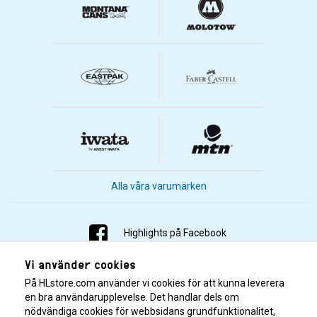
Alla våra varumärken
Highlights på Facebook
Vi använder cookies
Highlights på Instagram
På HLstore.com använder vi cookies för att kunna leverera
Highlights på Youtube
en bra användarupplevelse. Det handlar dels om
nödvändiga cookies för webbsidans grundfunktionalitet,