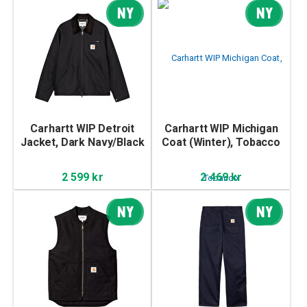
NY
NY
Carhartt WIP Detroit
Carhartt WIP Michigan
Jacket, Dark Navy/Black
Coat (Winter), Tobacco
2 599 kr
2 469 kr
NY
NY