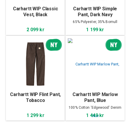
Carhartt WIP Classic
Carhartt WIP Simple
Vest, Black
Pant, Dark Navy
65% Polyester, 35% Bomull
2 099 kr
1 199 kr
NY
NY
Carhartt WIP Flint Pant,
Carhartt WIP Marlow
Tobacco
Pant, Blue
100% Cotton 'Edgewood' Denim
1 299 kr
1 449 kr