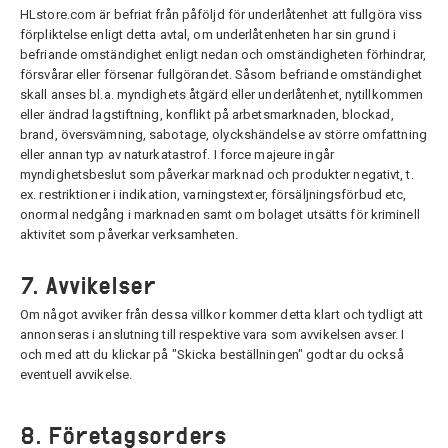
HLstore.com är befriat från påföljd för underlåtenhet att fullgöra viss
förpliktelse enligt detta avtal, om underlåtenheten har sin grund i
befriande omständighet enligt nedan och omständigheten förhindrar,
försvårar eller försenar fullgörandet. Såsom befriande omständighet
skall anses bl.a. myndighets åtgärd eller underlåtenhet, nytillkommen
eller ändrad lagstiftning, konflikt på arbetsmarknaden, blockad,
brand, översvämning, sabotage, olyckshändelse av större omfattning
eller annan typ av naturkatastrof. I force majeure ingår
myndighetsbeslut som påverkar marknad och produkter negativt, t.
ex. restriktioner i indikation, varningstexter, försäljningsförbud etc,
onormal nedgång i marknaden samt om bolaget utsätts för kriminell
aktivitet som påverkar verksamheten.
7. Avvikelser
Om något avviker från dessa villkor kommer detta klart och tydligt att
annonseras i anslutning till respektive vara som avvikelsen avser. I
och med att du klickar på "Skicka beställningen" godtar du också
eventuell avvikelse.
8. Företagsorders