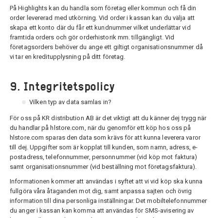
På Highlights kan du handla som företag eller kommun och få din
order levererad med utkörning. Vid order i kassan kan du välja att
skapa ett konto där du får ett kundnummer vilket underlättar vid
framtida orders och gör orderhistorik mm. tillgängligt. Vid
företagsorders behöver du ange ett giltigt organisationsnummer då
vi tar en kreditupplysning på ditt företag.
9. Integritetspolicy
Vilken typ av data samlas in?
För oss på KR distribution AB är det viktigt att du känner dej trygg när
du handlar på hlstore.com, när du genomför ett köp hos oss på
hlstore.com sparas den data som krävs för att kunna leverera varor
till dej. Uppgifter som är kopplat till kunden, som namn, adress, e-
postadress, telefonnummer, personnummer (vid köp mot faktura)
samt organisationsnummer (vid beställning mot företagsfaktura).
Informationen kommer att användas i syftet att vi vid köp ska kunna
fullgöra våra åtaganden mot dig, samt anpassa sajten och övrig
information till dina personliga inställningar. Det mobiltelefonnummer
du anger i kassan kan komma att användas för SMS-avisering av