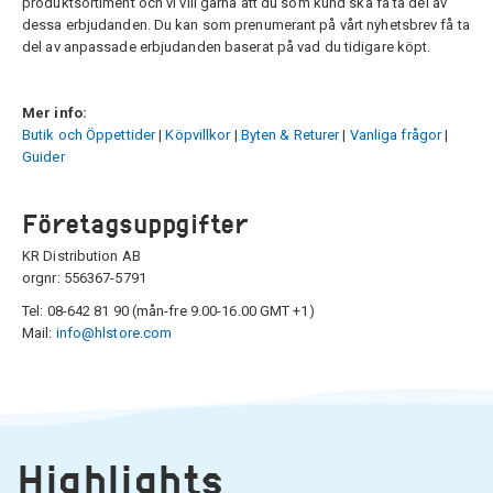
produktsortiment och vi vill gärna att du som kund ska få ta del av
dessa erbjudanden. Du kan som prenumerant på vårt nyhetsbrev få ta
del av anpassade erbjudanden baserat på vad du tidigare köpt.
Mer info:
Butik och Öppettider
|
Köpvillkor
|
Byten & Returer
|
Vanliga frågor
|
Guider
Företagsuppgifter
KR Distribution AB
orgnr: 556367-5791
Tel: 08-642 81 90 (mån-fre 9.00-16.00 GMT +1)
Mail:
info@hlstore.com
Highlights