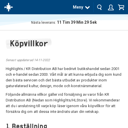
Meny
11
Tim
39
Min
29
Sek
Nästa leverans:
Produkten
har blivit
Köpvillkor
tillagd i
varukorgen
Senast uppdaterad 14-11-2022
Highlights / KR Distribution AB har bedrivit butikshandel sedan 2001
och e-handel sedan 2003. Vårt mål är att kunna erbjuda dig som kund
den bästa servicen och det bästa utbudet av produkter inom
gaturelaterad kultur, design, mode och konstnärsmaterial.
Följande allmänna villkor gäller vid försäljning av varor från KR
Distribution AB (Nedan som Highlights/HLStore). Vi rekommenderar
att du i anslutning till varje köp läser igenom våra köpvillkor för att
försäkra dig om att dessa inte ändrats utan din vetskap.
1. Beställning