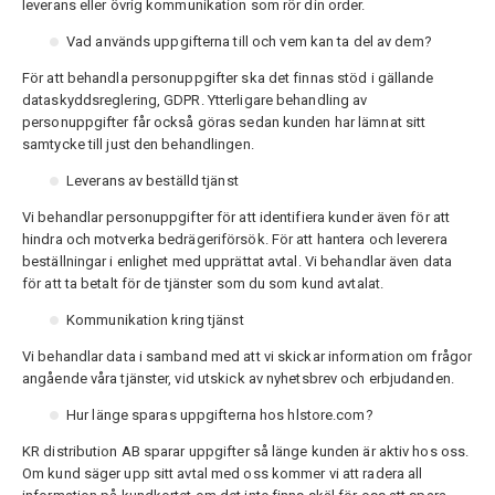
leverans eller övrig kommunikation som rör din order.
Vad används uppgifterna till och vem kan ta del av dem?
För att behandla personuppgifter ska det finnas stöd i gällande
dataskyddsreglering, GDPR. Ytterligare behandling av
personuppgifter får också göras sedan kunden har lämnat sitt
samtycke till just den behandlingen.
Leverans av beställd tjänst
Vi behandlar personuppgifter för att identifiera kunder även för att
hindra och motverka bedrägeriförsök. För att hantera och leverera
beställningar i enlighet med upprättat avtal. Vi behandlar även data
för att ta betalt för de tjänster som du som kund avtalat.
Kommunikation kring tjänst
Vi behandlar data i samband med att vi skickar information om frågor
angående våra tjänster, vid utskick av nyhetsbrev och erbjudanden.
Hur länge sparas uppgifterna hos hlstore.com?
KR distribution AB sparar uppgifter så länge kunden är aktiv hos oss.
Om kund säger upp sitt avtal med oss kommer vi att radera all