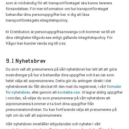
som är nödvändig för att transportföretaget ska kunna leverera
försändelsen. För mer information om hur transportföretaget
behandlar dina personuppgifter ber vi dig att läsa
transportföretagets integritetspolicy.
Kr Distribution är personuppgiftsansvariga och kommer se till att
dina rättigheter tillgodoses enligt gällande integritetspolicy. För
frågor kan kunder vända sig till oss.
9.1 Nyhetsbrev
Du som valt att prenumerera på vårt nyhetsbrev har rätt att att göra
invändningar på hur vi behandlar dina uppgifter och kan när som
helst välja att avprenumerera. Detta gör du antingen direkt i det
nyhetsbrevet du fått skickat till den mail du registrerat, i vårt
formulär
för nyhetsbrev
, eller genom att
kontakta oss
. Vi lagrar aldrig uppgifter
i onödan, så väljer du som prenumererar på vårt nyhetsbrev att
avprenumerera kommer vi ta bort dina uppgifter från
prenumerationslistan. Du kan fortfarande välja att prenumerera på
nytt om du valt att avprenumerera.
Vårt nyhetsbrev innehåller erbjudanden och nyheter i vårt