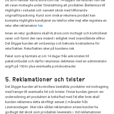
Du som handlar via HLstore.com har 14 dagars full returrätt från det
att varan mottagits under förutsättning att produkten återlämnas till
Highlights i oskadat och oanvänt skick med tillhörande
originalförpackning. Kund som önskar returnera produkt kan
kontakta Highlights kundtjänst via telefon eller mejl eller registera en
retur eller reklamation
här
.
Innan en retur godkänns skall HLstore.com mottagit och kontrollerat
varan och funnit den vara insänd i enlighet med ovanstående villkor.
Det åligger kunden att ombesörja och bekosta kostnaderna för
returfrakten. Returfrakten sker på kundens risk.
Paket som ej hämtats ut om 14 dagar från ankomsten till
paketombudet och därför returneras debiteras med en administrativ
avgift på 150 kr plus eventuella portokostnader.
5. Reklamationer och tvister
Det åligger kunden att kontrollera beställda produkter vid mottagning
med hänsyn till eventuella fel och brister. Finner kunden genom sin
undersökning att produkten är behäftad med fel eller brist skall
kunden reklamera detta skriftligt senast 2 månader från
Leveransdagen. Sker icke sådan reklamation anses kunden ha
godtagit det skick som produkten levererats i. Vid reklamationer