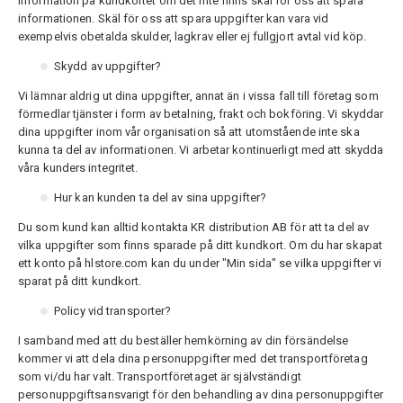
information på kundkortet om det inte finns skäl för oss att spara
informationen. Skäl för oss att spara uppgifter kan vara vid
exempelvis obetalda skulder, lagkrav eller ej fullgjort avtal vid köp.
Skydd av uppgifter?
Vi lämnar aldrig ut dina uppgifter, annat än i vissa fall till företag som
förmedlar tjänster i form av betalning, frakt och bokföring. Vi skyddar
dina uppgifter inom vår organisation så att utomstående inte ska
kunna ta del av informationen. Vi arbetar kontinuerligt med att skydda
våra kunders integritet.
Hur kan kunden ta del av sina uppgifter?
Du som kund kan alltid kontakta KR distribution AB för att ta del av
vilka uppgifter som finns sparade på ditt kundkort. Om du har skapat
ett konto på hlstore.com kan du under "Min sida" se vilka uppgifter vi
sparat på ditt kundkort.
Policy vid transporter?
I samband med att du beställer hemkörning av din försändelse
kommer vi att dela dina personuppgifter med det transportföretag
som vi/du har valt. Transportföretaget är självständigt
personuppgiftsansvarigt för den behandling av dina personuppgifter