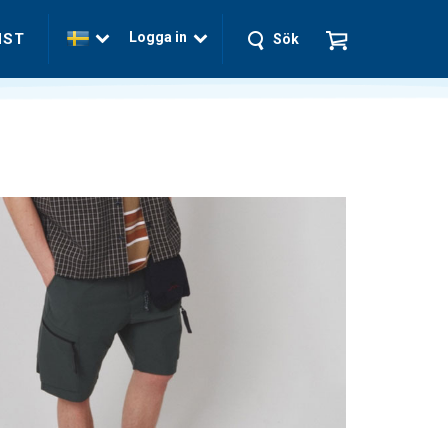
Logga in
NST
Sök