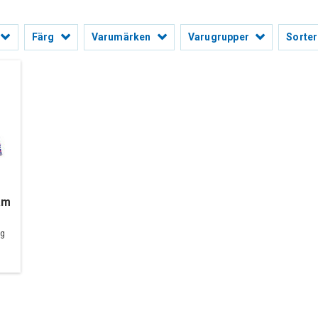
Färg
Varumärken
Varugrupper
Sorter
am
og