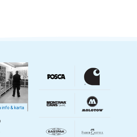
a info & karta
m
m