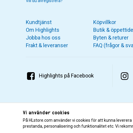
Vill du avregistrera?
Kundtjänst
Köpvillkor
Om Highlights
Butik & öppettide
Jobba hos oss
Byten & returer
Frakt & leveranser
FAQ (frågor & sva
Highlights på Facebook
Vi använder cookies
På HLstore.com använder vi cookies för att kunna leverera
prestanda, personalisering och funktionalitet etc. Vi rekom
© 2001–2026 Highlights/KR Distribution AB.