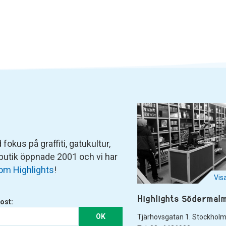
fokus på graffiti, gatukultur,
 butik öppnade 2001 och vi har
om Highlights
!
Vis
Highlights Södermal
ost:
OK
Tjärhovsgatan 1. Stockhol