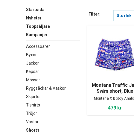
Startsida
Filter:
Storlek
Nyheter
Toppsäljare
Kampanjer
Accessoarer
Byxor
Jackor
Kepsar
Mössor
Montana Traffic J
Ryggsäckar & Väskor
Swim short, Blue
Skjortor
Montana X Bobby Anal
T-shirts
479 kr
Tröjor
Västar
Shorts