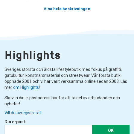
olika stilar: flexibel och platt. Den flexibla typen är mer som en pensel
än en penna, med ett långt handtag och en metallspets. Du kan
Visa hela beskrivningen
använda den för att rita jämna linjer eller skapa djärva streck,
beroende på vilket tryck du utövar när du skriver eller ritar. Den platta
typen har en metallspets som den flexibla typen men har inget
handtag - den är gjord speciellt för att skriva med en rak kant!
Highlights
Sveriges största och äldsta lifestylebutik med fokus på graffiti,
gatukultur, konstnärsmaterial och streetwear. Vår första butik
öppnade 2001 och vi har varit verksamma online sedan 2003. Läs
mer
om Highlights
!
Skriv in din e-postadress här för att ta del av erbjudanden och
nyheter!
Vill du avregistrera?
Din e-post:
OK