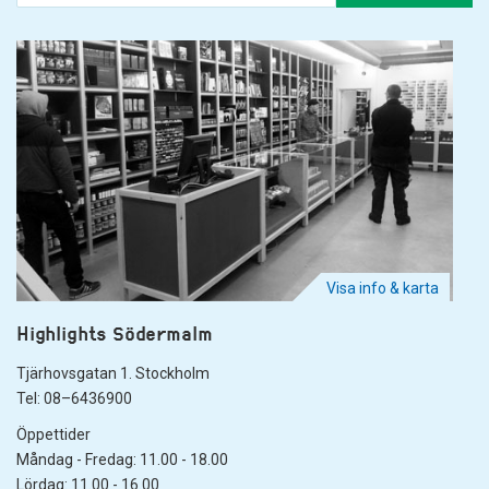
Visa info & karta
Highlights Södermalm
Tjärhovsgatan 1. Stockholm
Det andra du behöver veta om kalligrafipennor är att de finns i många
Tel: 08–6436900
olika färger! Du kan hitta dem i svart och vitt (som båda är lätta för
Öppettider
dina ögon), såväl som metallic som silver och guld (som ger lite extra
Måndag - Fredag: 11.00 - 18.00
stil).
Lördag: 11.00 - 16.00