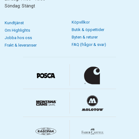
Vi har en mängd olika stilar och material att välja mellan, så oavsett
Söndag: Stängt
vilka behov du har så har vi något för dig! Vårt urval omfattar både
flexibla och platta stålspetsar, samt penslar som kan användas för
kalligrafi. Du kan också använda en penselpenna eller målarpensel
Köpvillkor
Kundtjänst
för att skapa olika linjetjocklekar genom att variera trycket på
Butik & öppettider
Om Highlights
borsten.
Byten & returer
Jobba hos oss
Oavsett om du använder en kalligrafipenna med flexibel eller platt
FAQ (frågor & svar)
Frakt & leveranser
stålspets eller en med borstspets för kalligrafi, förblir en sak
densamma: övning ger färdighet! Så gå ut och skriv några meningar –
och öva sedan lite mer!