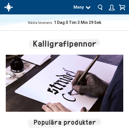
Meny
1
Dag
0
Tim
3
Min
28
Sek
Nästa leverans:
Produkten
har blivit
Kalligrafipennor
tillagd i
varukorgen
Populära produkter