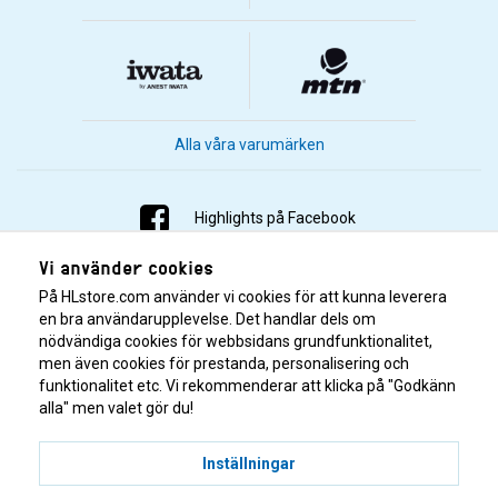
Alla våra varumärken
Highlights på Facebook
Vi använder cookies
Highlights på Instagram
På HLstore.com använder vi cookies för att kunna leverera
Highlights på Youtube
en bra användarupplevelse. Det handlar dels om
nödvändiga cookies för webbsidans grundfunktionalitet,
men även cookies för prestanda, personalisering och
Highlights på Tiktok
funktionalitet etc. Vi rekommenderar att klicka på "Godkänn
alla" men valet gör du!
Inställningar