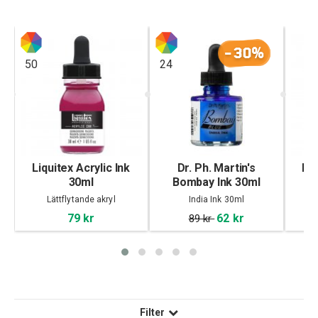
-30%
50
24
c
Liquitex Acrylic Ink
Dr. Ph. Martin's
Pil
30ml
Bombay Ink 30ml
Lättflytande akryl
India Ink 30ml
79 kr
62 kr
89 kr
Filter