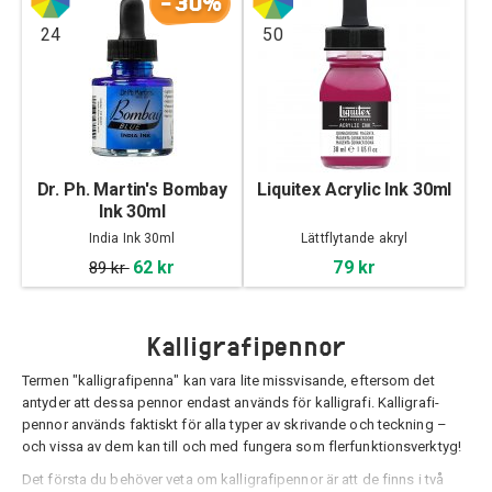
-30%
24
50
Dr. Ph. Martin's Bombay
Liquitex Acrylic Ink 30ml
Ink 30ml
India Ink 30ml
Lättflytande akryl
62 kr
79 kr
89 kr
Kalligrafipennor
Termen "kalligrafipenna" kan vara lite missvisande, eftersom det
antyder att dessa pennor endast används för kalligrafi. Kalligrafi-
pennor används faktiskt för alla typer av skrivande och teckning –
och vissa av dem kan till och med fungera som flerfunktionsverktyg!
Det första du behöver veta om kalligrafipennor är att de finns i två