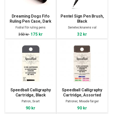
Dreaming Dogs Fifo
Pentel Sign Pen Brush,
Ruling Pen Case, Dark
Black
Brown
Fodral för ruling pens
Serietecknarens val
175 kr
32 kr
350 kr
Speedball Calligraphy
Speedball Calligraphy
Cartridge, Black
Cartridge, Assorted
Patron, Svart
Patroner, Mixade färger
90 kr
90 kr