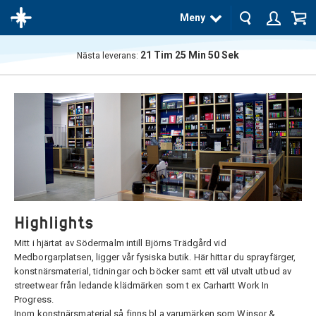
Meny
21
Tim
25
Min
49
Sek
Nästa leverans:
Produkten
har blivit
tillagd i
varukorgen
Highlights
Mitt i hjärtat av Södermalm intill Björns Trädgård vid
Medborgarplatsen, ligger vår fysiska butik. Här hittar du sprayfärger,
konstnärsmaterial, tidningar och böcker samt ett väl utvalt utbud av
streetwear från ledande klädmärken som t ex Carhartt Work In
Progress.
Inom konstnärsmaterial så finns bl.a varumärken som Winsor &