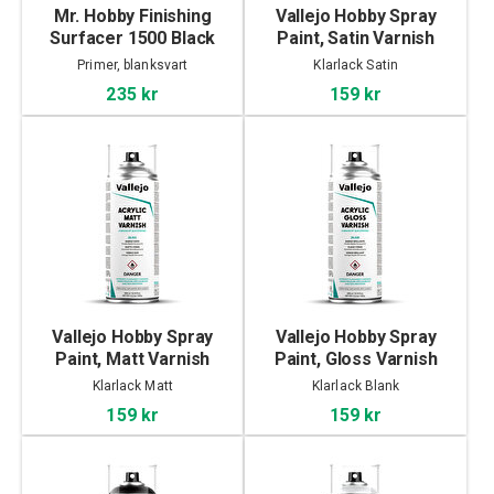
Mr. Hobby Finishing
Vallejo Hobby Spray
Surfacer 1500 Black
Paint, Satin Varnish
Spray, 170ml
400ml
Primer, blanksvart
Klarlack Satin
235 kr
159 kr
Vallejo Hobby Spray
Vallejo Hobby Spray
Paint, Matt Varnish
Paint, Gloss Varnish
400ml
400ml
Klarlack Matt
Klarlack Blank
159 kr
159 kr