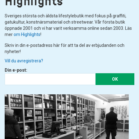
Highlights
Primer för metall:
Montana Tech T2400 Metal
Primer 400ml
Sveriges största och äldsta lifestylebutik med fokus på graffiti,
Primer för aluminium:
Montana Tech T2450
gatukultur, konstnärsmaterial och streetwear. Vår första butik
aluminium Primer 400ml
öppnade 2001 och vi har varit verksamma online sedan 2003. Läs
Primer för plast:
Montana Tech T2000 Plastic
mer
om Highlights
!
Primer 400ml
Skriv in din e-postadress här för att ta del av erbjudanden och
Primer för frigolit:
Montana Tech T2200 Styrofoam
nyheter!
Primer 400ml
Vill du avregistrera?
Din e-post:
Gesso - Sprayprimer för canvas
OK
Gesso används som en typ av primer för canvas och målardukar.
MTN PRO Gesso 400ml
är en gesso på sprayburk, perfekt till ateljén!
Du hittar vanlig gesso i kategorin
Målarmedium
.