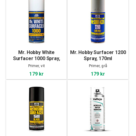
Mr. Hobby White
Mr. Hobby Surfacer 1200
Surfacer 1000 Spray,
Spray, 170ml
170ml
Primer, vit
Primer, grå
179 kr
179 kr