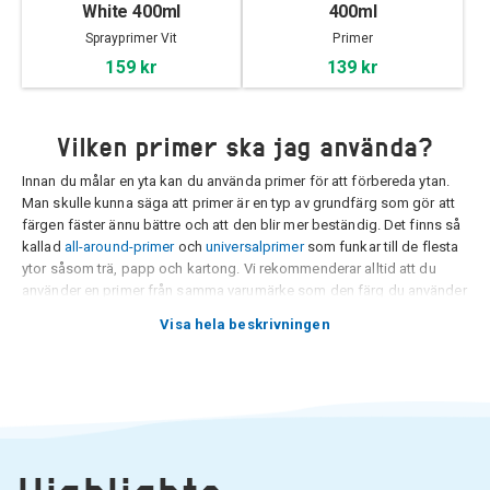
White 400ml
400ml
Sprayprimer Vit
Primer
159 kr
139 kr
Vilken primer ska jag använda?
Innan du målar en yta kan du använda primer för att förbereda ytan.
Man skulle kunna säga att primer är en typ av grundfärg som gör att
färgen fäster ännu bättre och att den blir mer beständig. Det finns så
kallad
all-around-primer
och
universalprimer
som funkar till de flesta
ytor såsom trä, papp och kartong. Vi rekommenderar alltid att du
använder en primer från samma varumärke som den färg du använder
på ytan. Tillverkare brukar ofta optimera sina produkter på det vis att
Visa hela beskrivningen
de fungerar bra tillsammans.
Primer för speciella ytor
Om du ska måla på till exempel metall, aluminium, plast eller frigolit
så behöver du använda en anpassad primer.