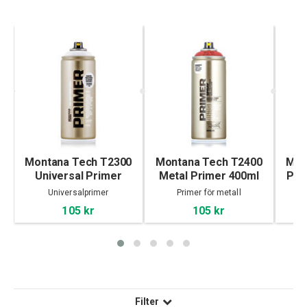
Montana Tech T2300
Montana Tech T2400
Mon
Universal Primer
Metal Primer 400ml
Pla
400ml
Universalprimer
Primer för metall
105 kr
105 kr
Filter