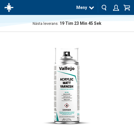
Meny
19
Tim
23
Min
45
Sek
Nästa leverans:
Produkten
har blivit
tillagd i
varukorgen