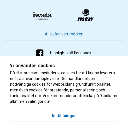
Alla våra varumärken
Highlights på Facebook
Vi använder cookies
Highlights på Instagram
På HLstore.com använder vi cookies för att kunna leverera
Highlights på Youtube
en bra användarupplevelse. Det handlar dels om
nödvändiga cookies för webbsidans grundfunktionalitet,
men även cookies för prestanda, personalisering och
Highlights på Tiktok
funktionalitet etc. Vi rekommenderar att klicka på "Godkänn
alla" men valet gör du!
Inställningar