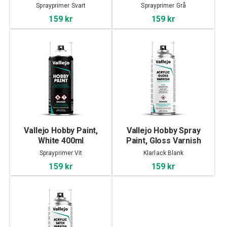
Sprayprimer Svart
Sprayprimer Grå
159 kr
159 kr
Vallejo Hobby Paint,
Vallejo Hobby Spray
White 400ml
Paint, Gloss Varnish
400ml
Sprayprimer Vit
Klarlack Blank
159 kr
159 kr