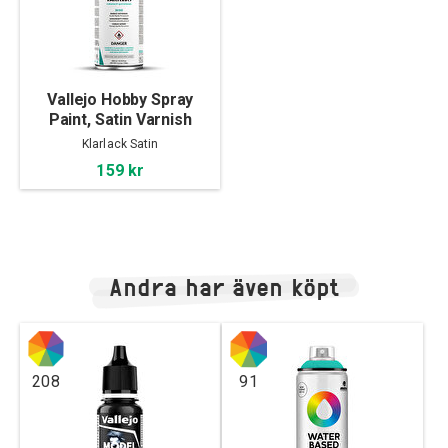
Vallejo Hobby Spray
Paint, Satin Varnish
400ml
Klarlack Satin
159 kr
Andra har även köpt
208
91