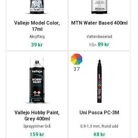
Vallejo Model Color,
MTN Water Based 400ml
17ml
Akrylfärg
Vattenbaserad
89 kr
39 kr
från
37
Vallejo Hobby Paint,
Uni Posca PC-3M
Grey 400ml
Sprayprimer Grå
0,9-1,3 mm, Rund udd
159 kr
48 kr