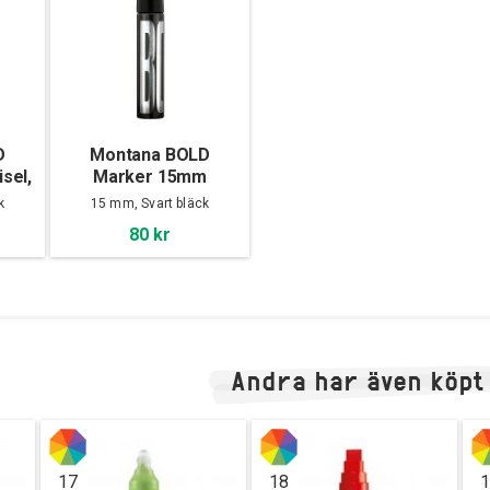
D
Montana BOLD
sel,
Marker 15mm
Standard, Black
k
15 mm, Svart bläck
80 kr
Andra har även köpt
17
18
1