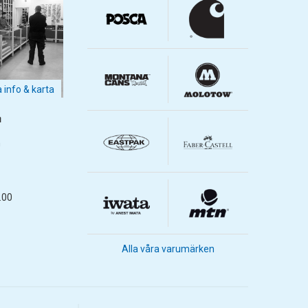
a info & karta
m
m
.00
Alla våra varumärken