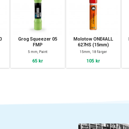
0
Grog Squeezer 05
Molotow ONE4ALL
FMP
627HS (15mm)
5 mm, Paint
15mm, 18 färger
65 kr
105 kr