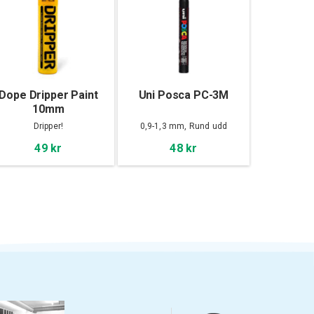
Dope Dripper Paint
Uni Posca PC-3M
10mm
Dripper!
0,9-1,3 mm, Rund udd
49 kr
48 kr