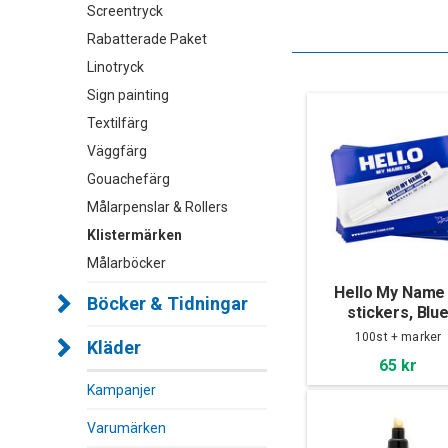
Screentryck
Rabatterade Paket
Linotryck
Sign painting
Textilfärg
Väggfärg
Gouachefärg
Målarpenslar & Rollers
Klistermärken
Målarböcker
Hello My Name 
Böcker & Tidningar
stickers, Blu
100st + marker
Kläder
65 kr
Kampanjer
Varumärken