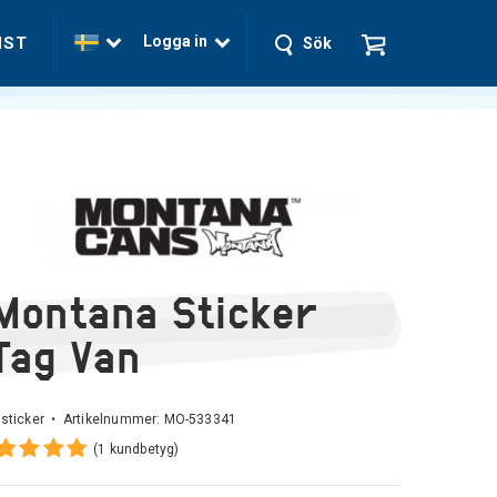
Logga in
NST
Sök
Montana Sticker
Tag Van
sticker • Artikelnummer:
MO-533341
(1 kundbetyg)