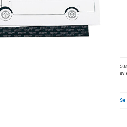
50s
av 
Se 