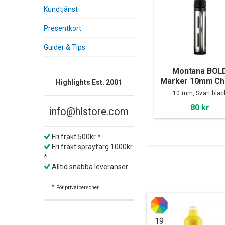
Kundtjänst
Presentkort
Guider & Tips
Montana BOL
Marker 10mm Chi
Highlights Est. 2001
Black
10 mm, Svart bläc
80 kr
info@hlstore.com
Fri frakt 500kr *
Fri frakt sprayfärg 1000kr
*
Alltid snabba leveranser
*
För privatpersoner
19