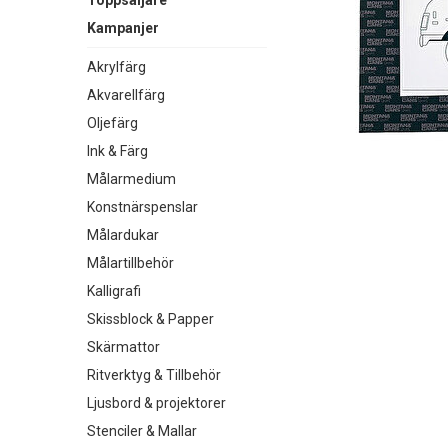
Toppsäljare
Kampanjer
Akrylfärg
Akvarellfärg
Oljefärg
Ink & Färg
Målarmedium
Konstnärspenslar
Målardukar
Målartillbehör
Kalligrafi
Skissblock & Papper
Skärmattor
Ritverktyg & Tillbehör
Ljusbord & projektorer
Stenciler & Mallar