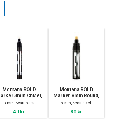
Montana BOLD
Montana BOLD
arker 3mm Chisel,
Marker 8mm Round,
Black
Black
3 mm, Svart bläck
8 mm, Svart bläck
40 kr
80 kr