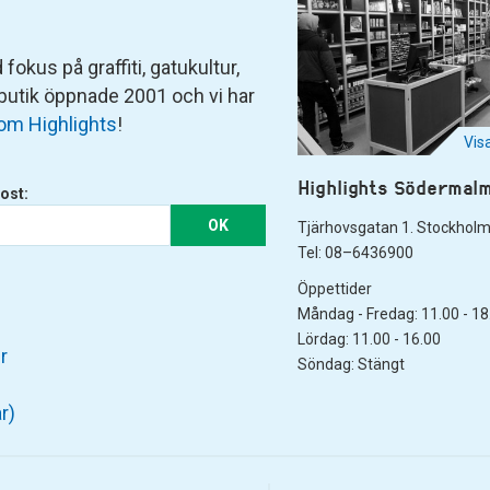
fokus på graffiti, gatukultur,
 butik öppnade 2001 och vi har
om Highlights
!
Vis
Highlights Södermal
ost:
OK
Tjärhovsgatan 1. Stockhol
Tel: 08–6436900
Öppettider
Måndag - Fredag: 11.00 - 18
Lördag: 11.00 - 16.00
r
Söndag: Stängt
r)