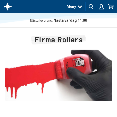
Meny
Nästa vardag 11:00
Nästa leverans:
Produkten
har blivit
Firma Rollers
tillagd i
varukorgen