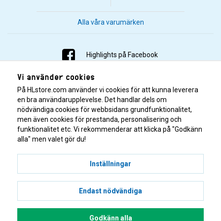
Alla våra varumärken
Highlights på Facebook
Vi använder cookies
Highlights på Instagram
På HLstore.com använder vi cookies för att kunna leverera
Highlights på Youtube
en bra användarupplevelse. Det handlar dels om
nödvändiga cookies för webbsidans grundfunktionalitet,
men även cookies för prestanda, personalisering och
Highlights på Tiktok
funktionalitet etc. Vi rekommenderar att klicka på "Godkänn
alla" men valet gör du!
Inställningar
Endast nödvändiga
© 2001–2026 Highlights/KR Distribution AB.
Godkänn alla