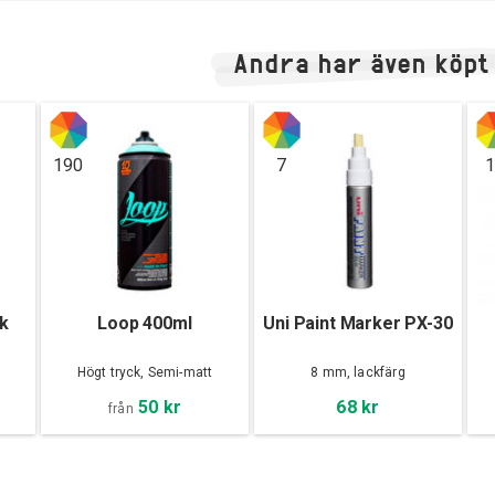
Andra har även köpt
190
7
1
ik
Loop 400ml
Uni Paint Marker PX-30
Högt tryck, Semi-matt
8 mm, lackfärg
50 kr
68 kr
från