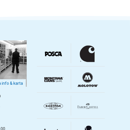
a info & karta
m
m
.00