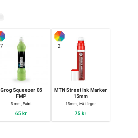
7
2
Grog Squeezer 05
MTN Street Ink Marker
FMP
15mm
5 mm, Paint
15mm, två färger
65 kr
75 kr