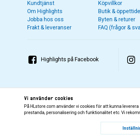
Kundtjänst
Köpvillkor
Om Highlights
Butik & öppettide
Jobba hos oss
Byten & returer
Frakt & leveranser
FAQ (frågor & sva
Highlights på Facebook
Vi använder cookies
På HLstore.com använder vi cookies för att kunna leverera
prestanda, personalisering och funktionalitet etc. Vi rekom
© 2001–2026 Highlights/KR Distribution AB.
Inställn