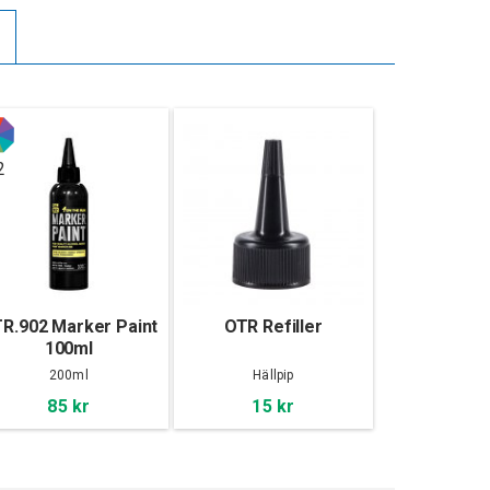
2
R.902 Marker Paint
OTR Refiller
100ml
200ml
Hällpip
85 kr
15 kr