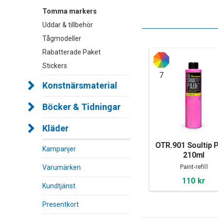
Tomma markers
Uddar & tillbehör
Tågmodeller
Rabatterade Paket
Stickers
7
Konstnärsmaterial
Böcker & Tidningar
Kläder
OTR.901 Soultip P
Kampanjer
210ml
Varumärken
Paint-refill
110 kr
Kundtjänst
Presentkort