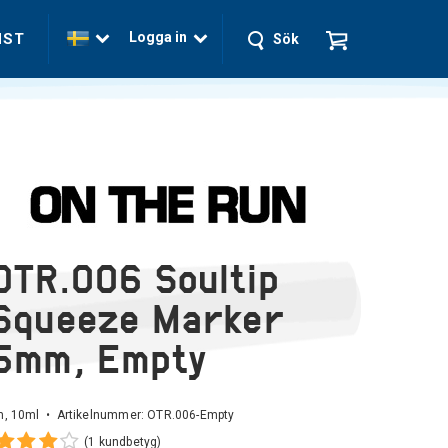
Logga in
NST
Sök
OTR.006 Soultip
Squeeze Marker
5mm, Empty
, 10ml • Artikelnummer:
OTR.006-Empty
(1 kundbetyg)