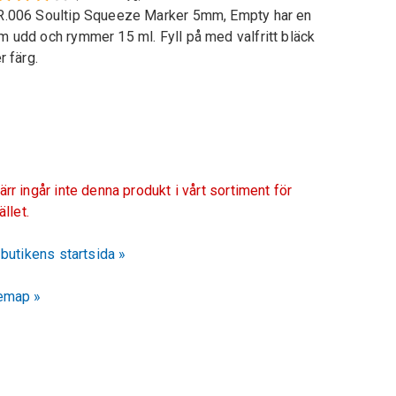
.006 Soultip Squeeze Marker 5mm, Empty har en
 udd och rymmer 15 ml. Fyll på med valfritt bläck
er färg.
ärr ingår inte denna produkt i vårt sortiment för
fället.
l butikens startsida »
emap »