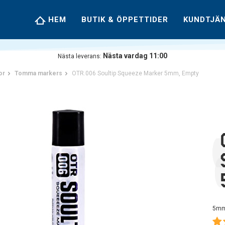
HEM
BUTIK & ÖPPETTIDER
KUNDTJÄ
Nästa vardag 11:00
Nästa leverans:
or
Tomma markers
OTR.006 Soultip Squeeze Marker 5mm, Empty
5mm