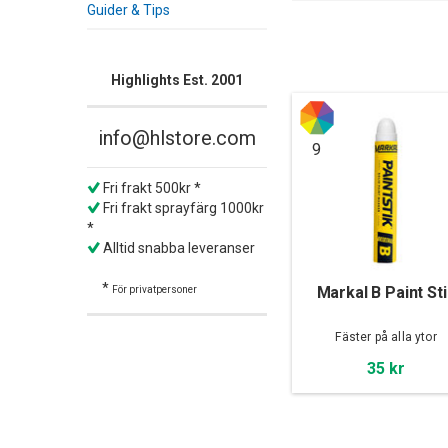
Guider & Tips
Highlights Est. 2001
info@hlstore.com
9
Fri frakt 500kr *
Fri frakt sprayfärg 1000kr
*
Alltid snabba leveranser
*
Markal B Paint St
För privatpersoner
Fäster på alla ytor
35 kr