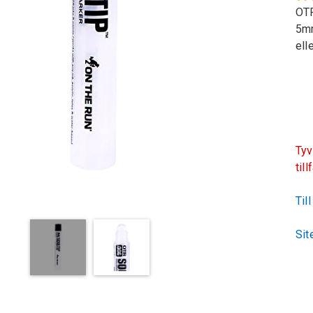
OTR
5mm
ell
Tyv
till
Til
Sit