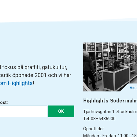
fokus på graffiti, gatukultur,
 butik öppnade 2001 och vi har
om Highlights
!
Vis
Highlights Södermal
ost:
OK
Tjärhovsgatan 1. Stockhol
Tel: 08–6436900
Öppettider
Måndag - Fredag: 11.00 - 18