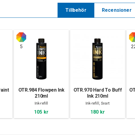
Tillbehör
Recensioner
5
2
aint
OTR.984 Flowpen Ink
OTR.970 Hard To Buff
OT
210ml
Ink 210ml
Ink-refill
Ink-refill, Svart
105 kr
180 kr