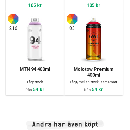
105 kr
105 kr
216
83
MTN 94 400ml
Molotow Premium
400ml
Lågt tryck
Lågt/mellan tryck, semi-matt
54 kr
54 kr
från
från
Andra har även köpt