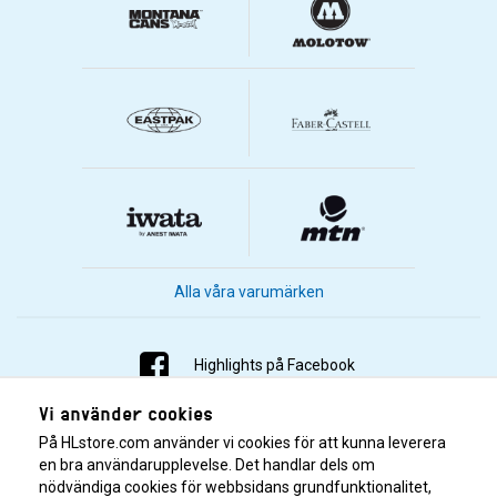
Alla våra varumärken
Highlights på Facebook
Vi använder cookies
Highlights på Instagram
På HLstore.com använder vi cookies för att kunna leverera
Highlights på Youtube
en bra användarupplevelse. Det handlar dels om
nödvändiga cookies för webbsidans grundfunktionalitet,