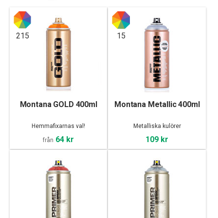
215
15
Montana GOLD 400ml
Montana Metallic 400ml
Hemmafixarnas val!
Metalliska kulörer
64 kr
109 kr
från