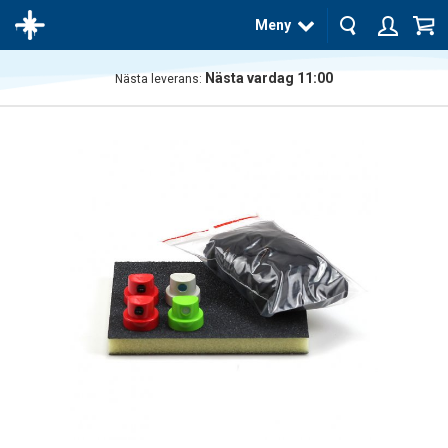
Meny
Nästa vardag 11:00
Nästa leverans:
Produkten
har blivit
tillagd i
varukorgen