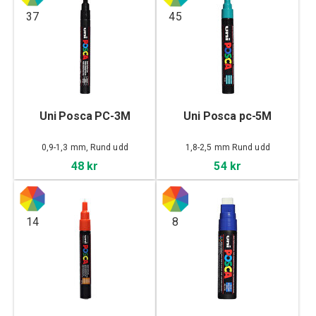
37
45
Uni Posca PC-3M
Uni Posca pc-5M
0,9-1,3 mm, Rund udd
1,8-2,5 mm Rund udd
48 kr
54 kr
14
8