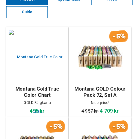
Guide
-5%
Montana Gold True
Montana GOLD Colour
Color Chart
Pack 72, Set A
GOLD Färgkarta
Nice-price!
495 kr
4 709 kr
4 957 kr
-5%
-5%