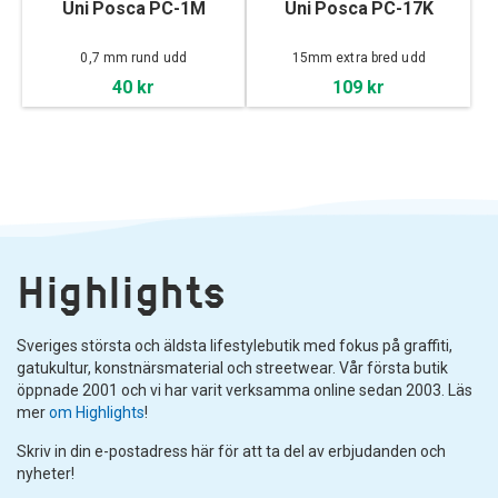
Uni Posca PC-1M
Uni Posca PC-17K
0,7 mm rund udd
15mm extra bred udd
40 kr
109 kr
Highlights
Sveriges största och äldsta lifestylebutik med fokus på graffiti,
gatukultur, konstnärsmaterial och streetwear. Vår första butik
öppnade 2001 och vi har varit verksamma online sedan 2003. Läs
mer
om Highlights
!
Skriv in din e-postadress här för att ta del av erbjudanden och
nyheter!