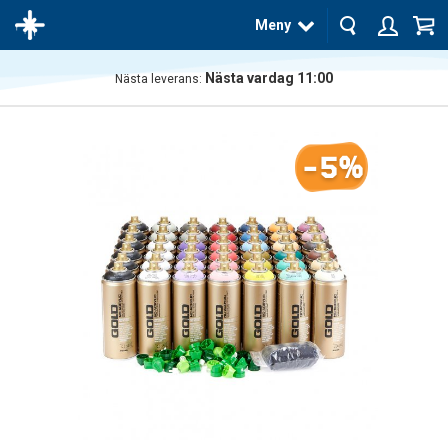
Meny
Nästa vardag 11:00
Nästa leverans:
Produkten
har blivit
tillagd i
-5%
varukorgen