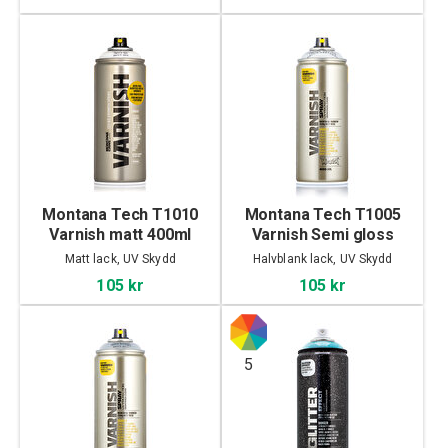
Montana Tech T1010
Montana Tech T1005
Varnish matt 400ml
Varnish Semi gloss
400ml
Matt lack, UV Skydd
Halvblank lack, UV Skydd
105 kr
105 kr
5