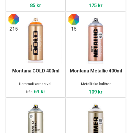
85 kr
175 kr
215
15
Montana GOLD 400ml
Montana Metallic 400ml
Hemmafixarnas val!
Metalliska kulörer
64 kr
109 kr
från