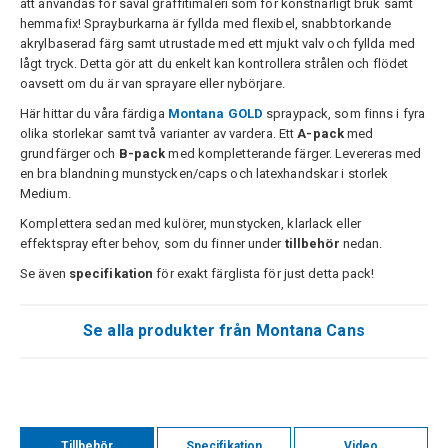
att användas för såväl graffitimåleri som för konstnärligt bruk samt
hemmafix! Sprayburkarna är fyllda med flexibel, snabbtorkande
akrylbaserad färg samt utrustade med ett mjukt valv och fyllda med
lågt tryck. Detta gör att du enkelt kan kontrollera strålen och flödet
oavsett om du är van sprayare eller nybörjare.
Här hittar du våra färdiga
Montana GOLD
spraypack, som finns i fyra
olika storlekar samt två varianter av vardera. Ett
A-pack
med
grundfärger och
B-pack
med kompletterande färger. Levereras med
en bra blandning munstycken/caps och latexhandskar i storlek
Medium.
Komplettera sedan med kulörer, munstycken, klarlack eller
effektspray efter behov, som du finner under
tillbehör
nedan.
Se även
specifikation
för exakt färglista för just detta pack!
Se alla produkter från Montana Cans
Tillbehör
Specifikation
Video