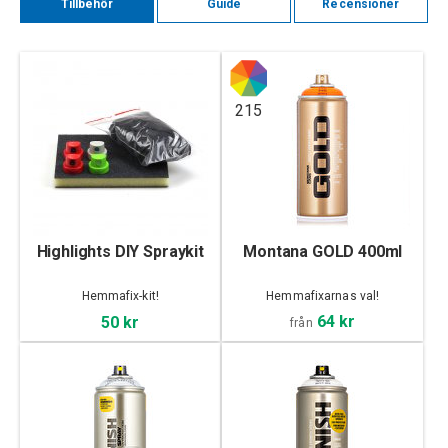
Tillbehör
Guide
Recensioner
215
Highlights DIY Spraykit
Montana GOLD 400ml
Hemmafix-kit!
Hemmafixarnas val!
64 kr
50 kr
från