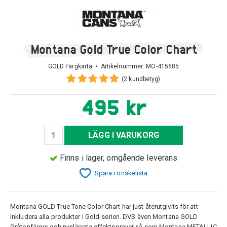
Montana Gold True Color Chart
GOLD Färgkarta • Artikelnummer:
MO-415685
(2 kundbetyg)
495 kr
LÄGG I VARUKORG
Finns i lager, omgående leverans
Spara i önskelista
Montana GOLD True Tone Color Chart har just återutgivits för att
inkludera alla produkter i Gold-serien. DVS även Montana GOLD
Gråtonfärger och nysläppta effektsprayer så som Montana METALLIC