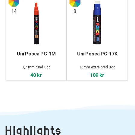
14
8
Uni Posca PC-1M
Uni Posca PC-17K
0,7 mm rund udd
15mm extra bred udd
40 kr
109 kr
Highlights