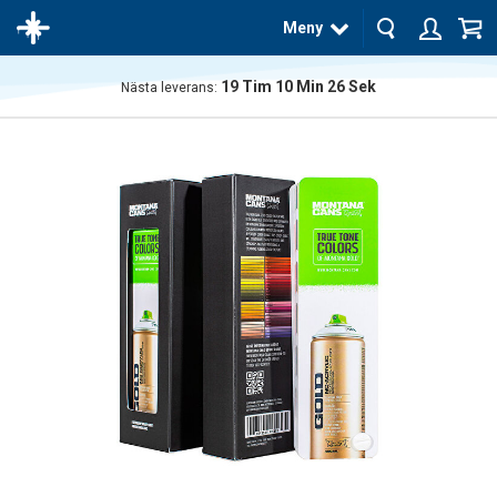
Meny
19
Tim
10
Min
25
Sek
Nästa leverans:
Produkten
har blivit
tillagd i
varukorgen