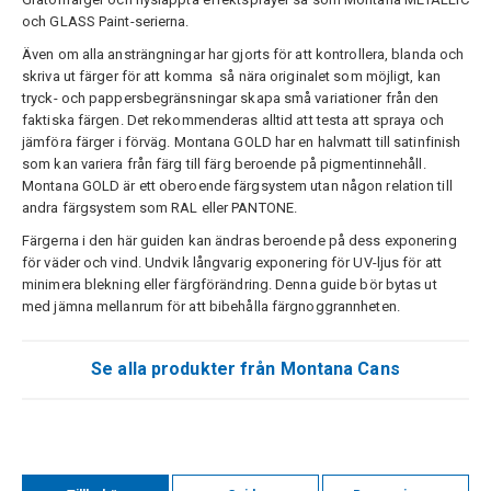
och GLASS Paint-serierna.
Även om alla ansträngningar har gjorts för att kontrollera, blanda och
skriva ut färger för att komma så nära originalet som möjligt, kan
tryck- och pappersbegränsningar skapa små variationer från den
faktiska färgen. Det rekommenderas alltid att testa att spraya och
jämföra färger i förväg. Montana GOLD har en halvmatt till satinfinish
som kan variera från färg till färg beroende på pigmentinnehåll.
Montana GOLD är ett oberoende färgsystem utan någon relation till
andra färgsystem som RAL eller PANTONE.
Färgerna i den här guiden kan ändras beroende på dess exponering
för väder och vind. Undvik långvarig exponering för UV-ljus för att
minimera blekning eller färgförändring. Denna guide bör bytas ut
med jämna mellanrum för att bibehålla färgnoggrannheten.
Se alla produkter från Montana Cans