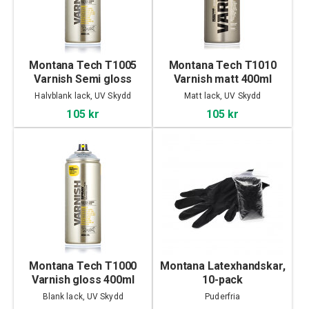
Montana Tech T1005
Montana Tech T1010
Varnish Semi gloss
Varnish matt 400ml
400ml
Halvblank lack, UV Skydd
Matt lack, UV Skydd
105 kr
105 kr
Montana Tech T1000
Montana Latexhandskar,
Varnish gloss 400ml
10-pack
Blank lack, UV Skydd
Puderfria