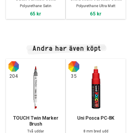
Polyurethane Satin
Polyurethane Ultra Matt
65 kr
65 kr
Andra har även köpt
204
35
TOUCH Twin Marker
Uni Posca PC-8K
Brush
Två uddar
8 mm bred udd