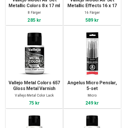
Metallic Colors 8 x 17 ml
Metallic Effects 16 x 17
ml
8 Färger
16 Färger
285 kr
589 kr
Vallejo Metal Colors 657
Angelus Micro Penslar,
Gloss Metal Varnish
5-set
32ml
Vallejo Metal Color Lack
Micro
75 kr
249 kr