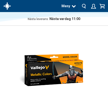
Meny
Nästa vardag 11:00
Nästa leverans:
Produkten
har blivit
tillagd i
varukorgen