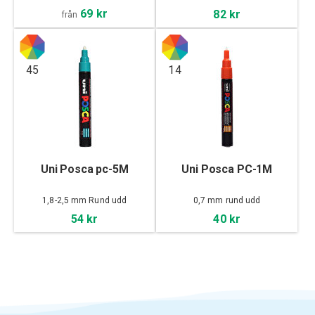
69 kr
82 kr
från
45
14
Uni Posca pc-5M
Uni Posca PC-1M
1,8-2,5 mm Rund udd
0,7 mm rund udd
54 kr
40 kr