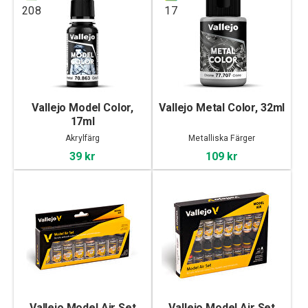
208
17
Vallejo Model Color,
Vallejo Metal Color, 32ml
17ml
Akrylfärg
Metalliska Färger
39 kr
109 kr
Vallejo Model Air Set
Vallejo Model Air Set