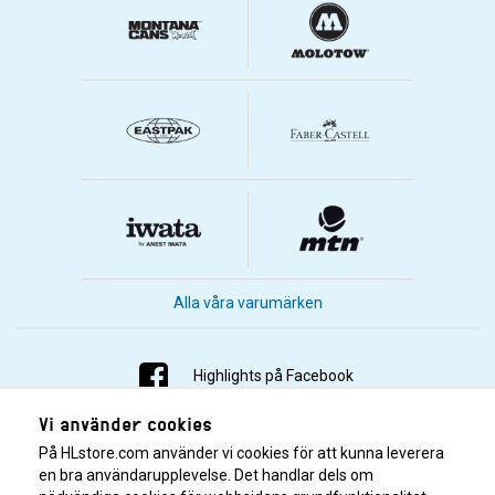
Alla våra varumärken
Highlights på Facebook
Vi använder cookies
Highlights på Instagram
På HLstore.com använder vi cookies för att kunna leverera
Highlights på Youtube
en bra användarupplevelse. Det handlar dels om