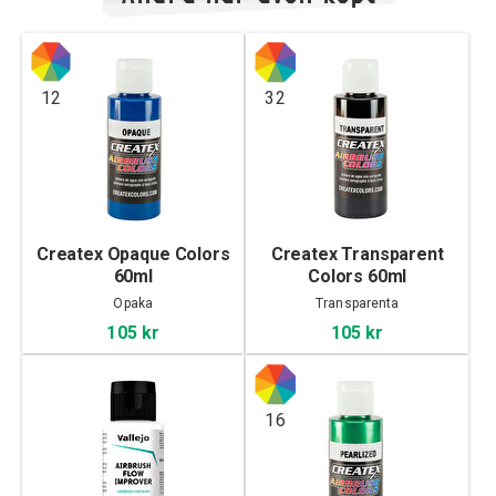
12
32
Createx Opaque Colors
Createx Transparent
60ml
Colors 60ml
Opaka
Transparenta
105 kr
105 kr
16