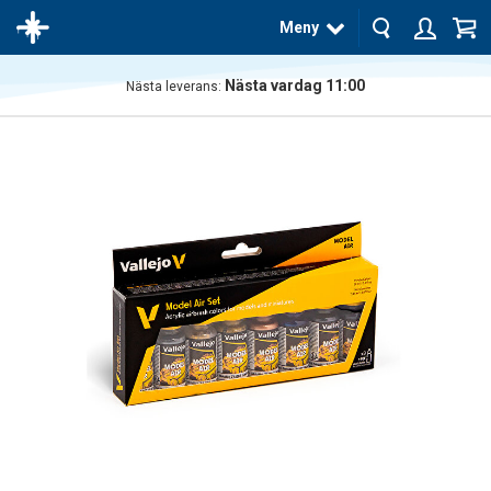
Meny
Nästa vardag 11:00
Nästa leverans:
Produkten
har blivit
tillagd i
varukorgen