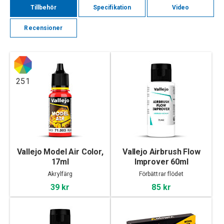
Tillbehör
Specifikation
Video
Recensioner
251
Vallejo Model Air Color,
Vallejo Airbrush Flow
17ml
Improver 60ml
Akrylfärg
Förbättrar flödet
39 kr
85 kr