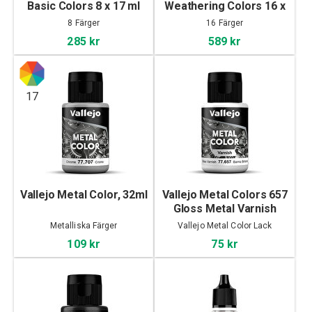
Basic Colors 8 x 17 ml
Weathering Colors 16 x
17 ml
8 Färger
16 Färger
285 kr
589 kr
17
Vallejo Metal Color, 32ml
Vallejo Metal Colors 657
Gloss Metal Varnish
32ml
Metalliska Färger
Vallejo Metal Color Lack
109 kr
75 kr