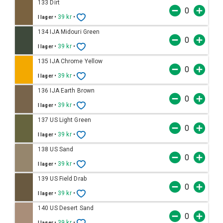
133 Dirt
•
39 kr
•
I lager
134 IJA Midouri Green
•
39 kr
•
I lager
135 IJA Chrome Yellow
•
39 kr
•
I lager
136 IJA Earth Brown
•
39 kr
•
I lager
137 US Light Green
•
39 kr
•
I lager
138 US Sand
•
39 kr
•
I lager
139 US Field Drab
•
39 kr
•
I lager
140 US Desert Sand
•
39 kr
•
I lager