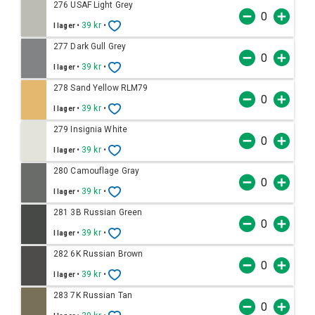
276 USAF Light Grey
•
39 kr
•
I lager
277 Dark Gull Grey
•
39 kr
•
I lager
278 Sand Yellow RLM79
•
39 kr
•
I lager
279 Insignia White
•
39 kr
•
I lager
280 Camouflage Gray
•
39 kr
•
I lager
281 3B Russian Green
•
39 kr
•
I lager
282 6K Russian Brown
•
39 kr
•
I lager
283 7K Russian Tan