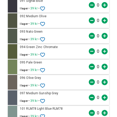
091 Signal Blue
•
39 kr
•
I lager
092 Medium Olive
•
39 kr
•
I lager
093 Nato Green
•
39 kr
•
I lager
094 Green Zinc Chromate
•
39 kr
•
I lager
095 Pale Green
•
39 kr
•
I lager
096 Olive Grey
•
39 kr
•
I lager
097 Medium Gunship Grey
•
39 kr
•
I lager
101 RLM78 Light Blue RLM78
•
39 kr
•
I lager