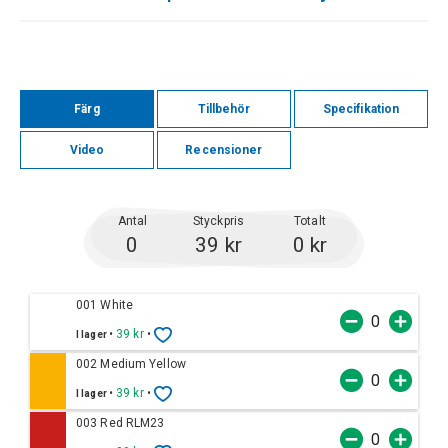
Färg
Tillbehör
Specifikation
Video
Recensioner
Antal
Styckpris
Totalt
0
39 kr
0 kr
001 White
•
39 kr
•
I lager
002 Medium Yellow
•
39 kr
•
I lager
003 Red RLM23