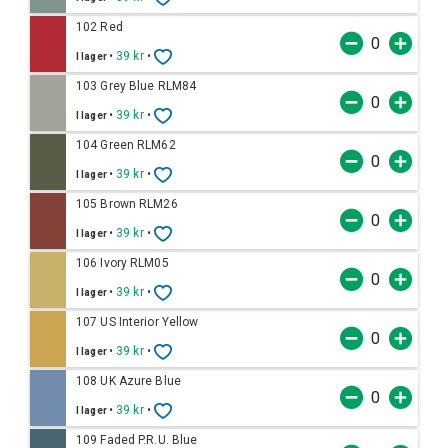
102 Red
•
39 kr
•
I lager
103 Grey Blue RLM84
•
39 kr
•
I lager
104 Green RLM62
•
39 kr
•
I lager
105 Brown RLM26
•
39 kr
•
I lager
106 Ivory RLM05
•
39 kr
•
I lager
107 US Interior Yellow
•
39 kr
•
I lager
108 UK Azure Blue
•
39 kr
•
I lager
109 Faded P.R.U. Blue