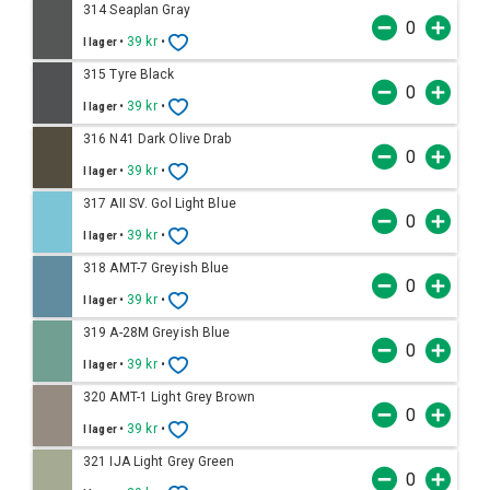
314 Seaplan Gray
•
39 kr
•
I lager
315 Tyre Black
•
39 kr
•
I lager
316 N41 Dark Olive Drab
•
39 kr
•
I lager
317 AII SV. Gol Light Blue
•
39 kr
•
I lager
318 AMT-7 Greyish Blue
•
39 kr
•
I lager
319 A-28M Greyish Blue
•
39 kr
•
I lager
320 AMT-1 Light Grey Brown
•
39 kr
•
I lager
321 IJA Light Grey Green