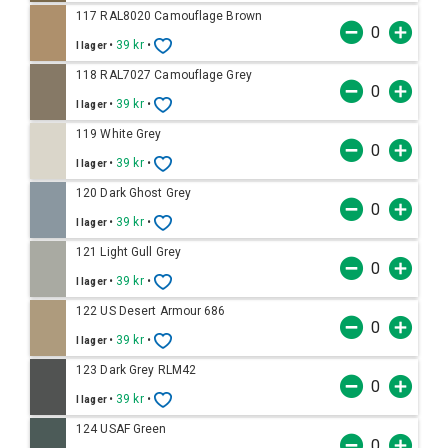
117 RAL8020 Camouflage Brown
•
39 kr
•
I lager
118 RAL7027 Camouflage Grey
•
39 kr
•
I lager
119 White Grey
•
39 kr
•
I lager
120 Dark Ghost Grey
•
39 kr
•
I lager
121 Light Gull Grey
•
39 kr
•
I lager
122 US Desert Armour 686
•
39 kr
•
I lager
123 Dark Grey RLM42
•
39 kr
•
I lager
124 USAF Green