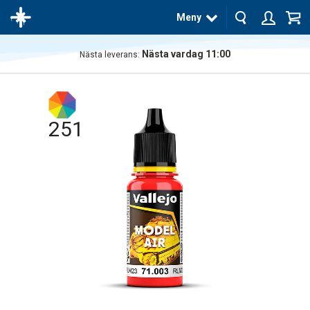
Meny
Nästa vardag 11:00
Nästa leverans:
Produkten
har blivit
tillagd i
varukorgen
251