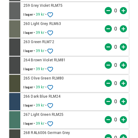
259 Grey Violet RLM75
•
39 kr
•
I lager
260 Light Grey RLM63
•
39 kr
•
I lager
263 Green RLM72
•
39 kr
•
I lager
264 Brown Violet RLM81
•
39 kr
•
I lager
265 Olive Green RLM80
•
39 kr
•
I lager
266 Dark Blue RLM24
•
39 kr
•
I lager
267 Light Green RLM25
•
39 kr
•
I lager
268 RAL6006 German Grey