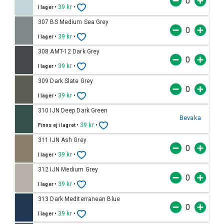
•
39 kr
•
I lager
307 BS Medium Sea Grey
•
39 kr
•
I lager
308 AMT-12 Dark Grey
•
39 kr
•
I lager
309 Dark Slate Grey
•
39 kr
•
I lager
310 IJN Deep Dark Green
Bevaka
•
39 kr
•
Finns ej i lagret
311 IJN Ash Grey
•
39 kr
•
I lager
312 IJN Medium Grey
•
39 kr
•
I lager
313 Dark Mediterranean Blue
•
39 kr
•
I lager