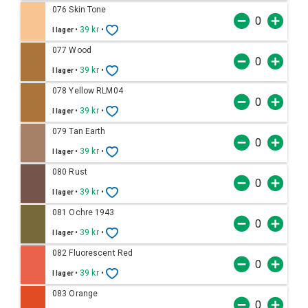
076 Skin Tone
•
39 kr
•
I lager
077 Wood
•
39 kr
•
I lager
078 Yellow RLM04
•
39 kr
•
I lager
079 Tan Earth
•
39 kr
•
I lager
080 Rust
•
39 kr
•
I lager
081 Ochre 1943
•
39 kr
•
I lager
082 Fluorescent Red
•
39 kr
•
I lager
083 Orange