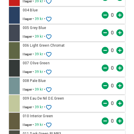
•
39 kr
•
I lager
004 Blue
•
39 kr
•
I lager
005 Grey Blue
•
39 kr
•
I lager
006 Light Green Chromat
•
39 kr
•
I lager
007 Olive Green
•
39 kr
•
I lager
008 Pale Blue
•
39 kr
•
I lager
009 Eau De Nil D.E.Green
•
39 kr
•
I lager
010 Interior Green
•
39 kr
•
I lager
011 Dark Green RLM83