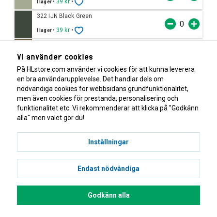
•
39 kr
•
I lager
322 IJN Black Green
•
39 kr
•
I lager
323 BS Dark Earth
Vi använder cookies
•
39 kr
•
I lager
På HLstore.com använder vi cookies för att kunna leverera
324 BS Dark Green
en bra användarupplevelse. Det handlar dels om
•
39 kr
•
I lager
nödvändiga cookies för webbsidans grundfunktionalitet,
men även cookies för prestanda, personalisering och
325 IJN Dark Black Green
funktionalitet etc. Vi rekommenderar att klicka på "Godkänn
•
39 kr
•
I lager
alla" men valet gör du!
326 IJA Grey Green
Inställningar
•
39 kr
•
I lager
327 IAF Sand
Endast nödvändiga
•
39 kr
•
I lager
328 Light Blu
Godkänn alla
•
39 kr
•
I lager
329 Green