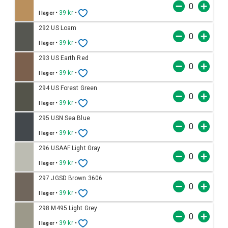
•
39 kr
•
I lager
292 US Loam
•
39 kr
•
I lager
293 US Earth Red
•
39 kr
•
I lager
294 US Forest Green
•
39 kr
•
I lager
295 USN Sea Blue
•
39 kr
•
I lager
296 USAAF Light Gray
•
39 kr
•
I lager
297 JGSD Brown 3606
•
39 kr
•
I lager
298 M495 Light Grey
•
39 kr
•
I lager