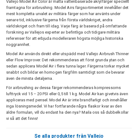
Vallejo Model Air Color är matta vattenbaserade akrylfärger speciellt
framtagna för airbrushing. Model Airs färgsortimentet innehåller det
mest kompletta urvalet av militära färger som har använts under
senare tid, inklusive färgerna från första världskriget, andra
världskriget och fram till idag. Varje färg är baserad på omfattande
forskning av Vallejos experter av befintliga och tidigare militära
referenser för att erbjuda modelleraren högsta möjliga historiska
noggrannhet.
Model Air används direkt eller utspädd med Vallejo Airbrush Thinner
eller Flow Improver. Det rekommenderas att först grunda ytan och
sedan applicera Model Air i flera tunna lager. Färgerna torkar mycket
snabbt och bildar en homogen färgfilm samtidigt som de bevarar
även de minsta detaljerna.
För airbrushing av dessa färger rekommenderas kompressorns
lufttryck vid 15 – 20 PSI eller 0,5 till 1 kg. Model Air kan givetvis även
appliceras med pensel. Model Air är inte brandfarligt och innehåller
inga lösningsmedel. Vi har fortfarande några flaskor kvar av den
äldre formulan, vill du endast ha den nya? Maila oss så dubbelkollar
vi så att det finns!
Se alla produkter från Vallejo