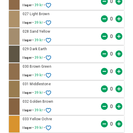
•
39 kr
•
I lager
027 Light Brown
•
39 kr
•
I lager
028 Sand Yellow
•
39 kr
•
I lager
029 Dark Earth
•
39 kr
•
I lager
030 Brown Green
•
39 kr
•
I lager
031 Middlestone
•
39 kr
•
I lager
032 Golden Brown
•
39 kr
•
I lager
033 Yellow Ochre
•
39 kr
•
I lager