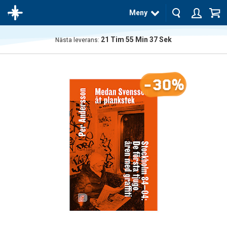
Meny
21
Tim
55
Min
36
Sek
Nästa leverans:
Produkten
har blivit
tillagd i
-30%
varukorgen