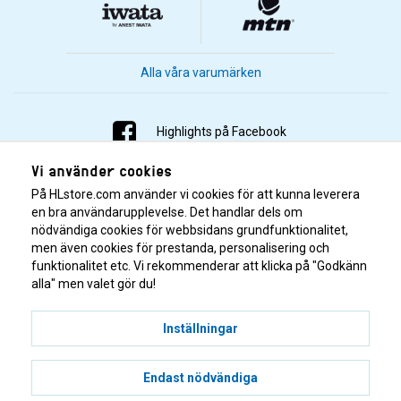
Alla våra varumärken
Highlights på Facebook
Vi använder cookies
Highlights på Instagram
På HLstore.com använder vi cookies för att kunna leverera
Highlights på Youtube
en bra användarupplevelse. Det handlar dels om
nödvändiga cookies för webbsidans grundfunktionalitet,
men även cookies för prestanda, personalisering och
Highlights på Tiktok
funktionalitet etc. Vi rekommenderar att klicka på "Godkänn
alla" men valet gör du!
Inställningar
Endast nödvändiga
© 2001–2026 Highlights/KR Distribution AB.