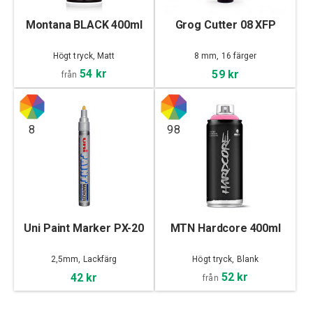
Montana BLACK 400ml
Grog Cutter 08 XFP
Högt tryck, Matt
8 mm, 16 färger
54 kr
59 kr
från
8
98
Uni Paint Marker PX-20
MTN Hardcore 400ml
2,5mm, Lackfärg
Högt tryck, Blank
52 kr
42 kr
från