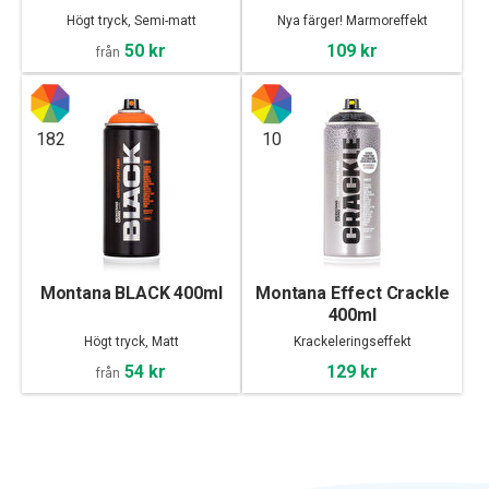
Högt tryck, Semi-matt
Nya färger! Marmoreffekt
50 kr
109 kr
från
182
10
Montana BLACK 400ml
Montana Effect Crackle
400ml
Högt tryck, Matt
Krackeleringseffekt
54 kr
129 kr
från