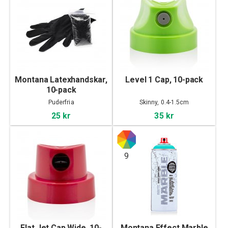
Montana Latexhandskar,
Level 1 Cap, 10-pack
10-pack
Puderfria
Skinny, 0.4-1.5cm
25 kr
35 kr
9
Flat Jet Cap Wide, 10-
Montana Effect Marble