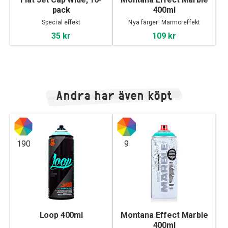
pack
400ml
Special effekt
Nya färger! Marmoreffekt
35 kr
109 kr
Andra har även köpt
190
9
Loop 400ml
Montana Effect Marble
400ml