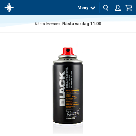
Meny
Nästa vardag 11:00
Nästa leverans:
Produkten
har blivit
tillagd i
varukorgen