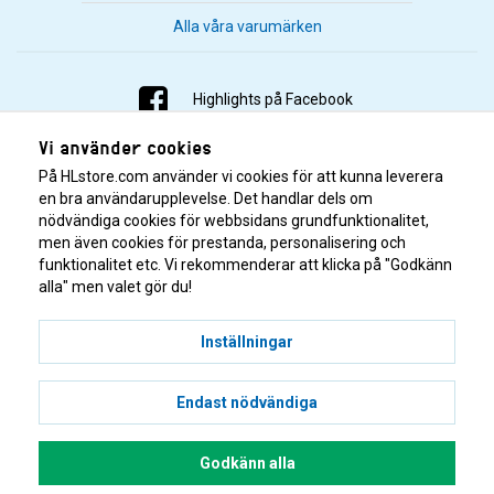
Alla våra varumärken
Highlights på Facebook
Vi använder cookies
Highlights på Instagram
På HLstore.com använder vi cookies för att kunna leverera
Highlights på Youtube
en bra användarupplevelse. Det handlar dels om
nödvändiga cookies för webbsidans grundfunktionalitet,
men även cookies för prestanda, personalisering och
Highlights på Tiktok
funktionalitet etc. Vi rekommenderar att klicka på "Godkänn
alla" men valet gör du!
Inställningar
Endast nödvändiga
© 2001–2026 Highlights/KR Distribution AB.
Godkänn alla