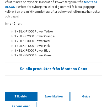
Vårat minsta spraypack, baserat på Power-färgerna från
Montana
BLACK
. Perfekt för nybörjaren, eller dig som vill åt klara, poppiga
kulörer i en bra mix! Komplettera efter behov och glöm inte handskar
och caps!
Innehåller:
1 x BLK-P1000 Power Yellow
1 x BLK-P2000 Power Orange
1 x BLK-P3000 Power Red
1 x BLK-P4000 Power Pink
1 x BLK-P5000 Power Blue
1 x BLK-P6000 Power Green
Se alla produkter från Montana Cans
Tillbehör
Specifikation
Guide
Recensioner