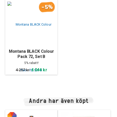
-5%
Montana BLACK Colour
Pack 72, Set B
5% rabatt!
4 044 kr
4 257 kr
Andra har även köpt