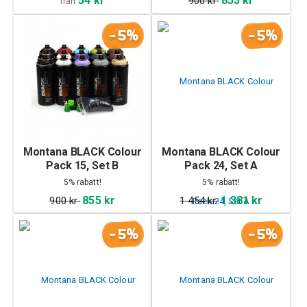
54 kr
855 kr
900 kr
från
-5%
-5%
Montana BLACK Colour
Montana BLACK Colour
Pack 15, Set B
Pack 24, Set A
5% rabatt!
5% rabatt!
855 kr
1 381 kr
900 kr
1 454 kr
-5%
-5%