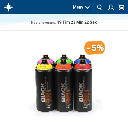
Meny
19
Tim
23
Min
21
Sek
Nästa leverans:
Produkten
har blivit
tillagd i
-5%
varukorgen