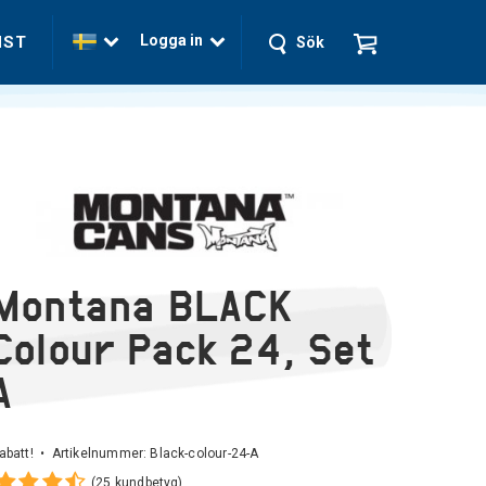
Logga in
NST
Sök
Montana BLACK
Colour Pack 24, Set
A
abatt! • Artikelnummer:
Black-colour-24-A
(25 kundbetyg)