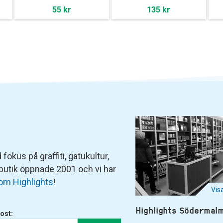
55 kr
135 kr
fokus på graffiti, gatukultur,
 butik öppnade 2001 och vi har
om Highlights
!
Vis
Highlights Södermal
ost: