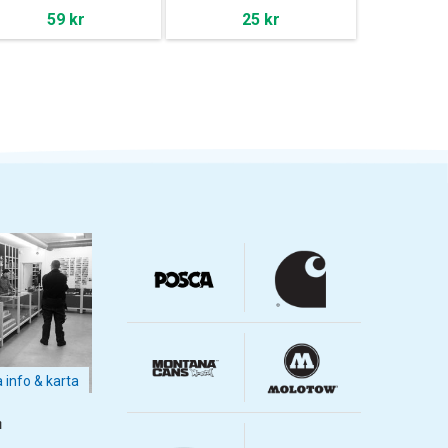
59 kr
25 kr
a info & karta
m