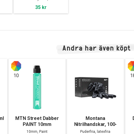
35 kr
Andra har även köpt
10
1
ml
MTN Street Dabber
Montana
PAINT 10mm
Nitrilhandskar, 100-
pack
10mm, Paint
Puderfria, latexfria