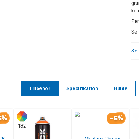
gru
kom
Per
Se
Se 
Tillbehör
Specifikation
Guide
5%
-5%
182