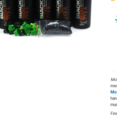
Mon
med
Mo
han
mun
Fin