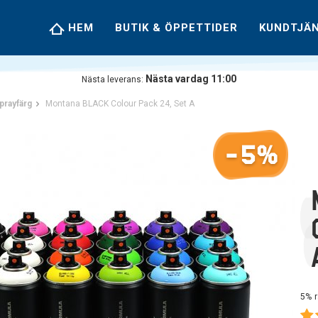
HEM
BUTIK & ÖPPETTIDER
KUNDTJÄ
Nästa vardag 11:00
Nästa leverans:
prayfärg
Montana BLACK Colour Pack 24, Set A
-5%
5% r