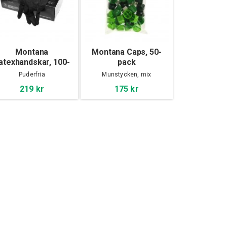
Montana
Montana Caps, 50-
atexhandskar, 100-
pack
pack
Puderfria
Munstycken, mix
219 kr
175 kr