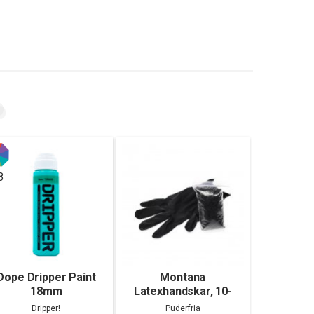
8
Dope Dripper Paint
Montana
18mm
Latexhandskar, 10-
pack
Dripper!
Puderfria