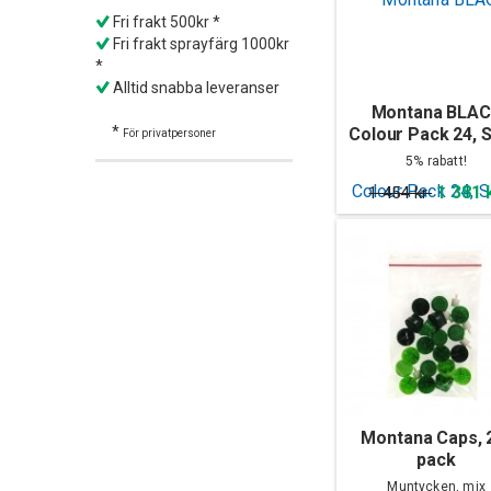
Fri frakt 500kr *
Fri frakt sprayfärg 1000kr
*
Alltid snabba leveranser
Montana BLA
*
Colour Pack 24, S
För privatpersoner
5% rabatt!
1 381 
1 454 kr
Montana Caps, 
pack
Muntycken, mix