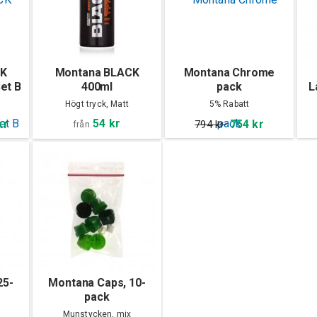
CK
Montana BLACK
Montana Chrome
et B
400ml
pack
L
Högt tryck, Matt
5% Rabatt
54 kr
kr
754 kr
794 kr
från
25-
Montana Caps, 10-
pack
Munstycken, mix