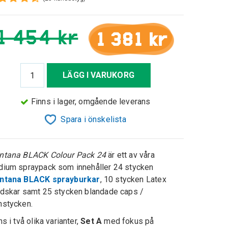
1 454 kr
1 381 kr
LÄGG I VARUKORG
Finns i lager, omgående leverans
Spara i önskelista
tana BLACK Colour Pack 24
är ett av våra
ium spraypack som innehåller 24 stycken
ntana BLACK sprayburkar
, 10 stycken Latex
dskar samt 25 stycken blandade caps /
stycken.
ns i två olika varianter,
Set A
med fokus på