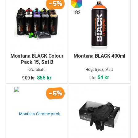
-5%
182
Montana BLACK Colour
Montana BLACK 400ml
Pack 15, Set B
5% rabatt!
Högt tryck, Matt
54 kr
855 kr
900 kr
från
-5%