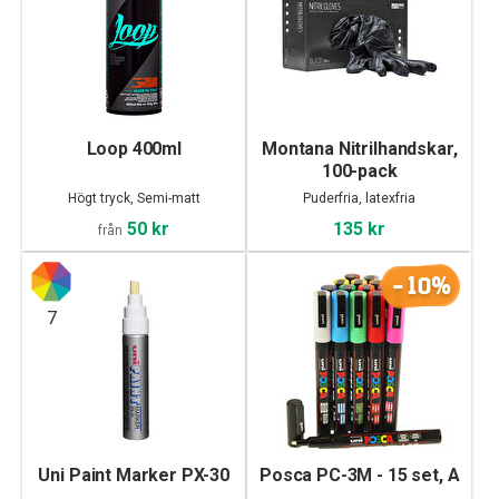
Loop 400ml
Montana Nitrilhandskar,
100-pack
Högt tryck, Semi-matt
Puderfria, latexfria
50 kr
135 kr
från
-10%
7
Uni Paint Marker PX-30
Posca PC-3M - 15 set, A