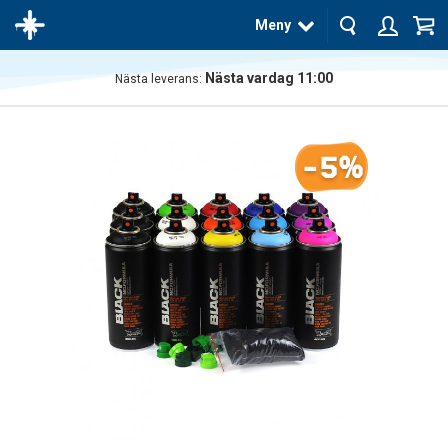
Meny
Nästa vardag 11:00
Nästa leverans:
Produkten
har blivit
tillagd i
-5%
varukorgen