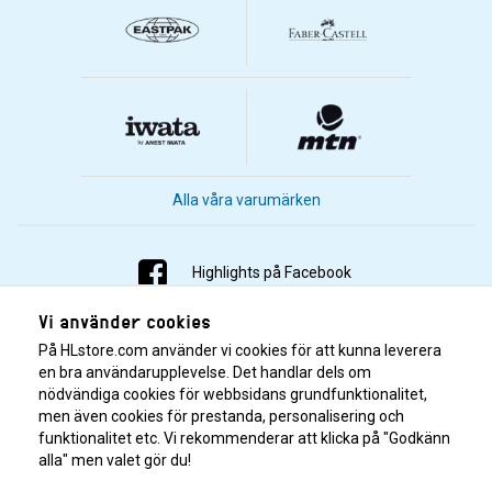
Alla våra varumärken
Highlights på Facebook
Vi använder cookies
Highlights på Instagram
På HLstore.com använder vi cookies för att kunna leverera
Highlights på Youtube
en bra användarupplevelse. Det handlar dels om
nödvändiga cookies för webbsidans grundfunktionalitet,
men även cookies för prestanda, personalisering och
Highlights på Tiktok
funktionalitet etc. Vi rekommenderar att klicka på "Godkänn
alla" men valet gör du!