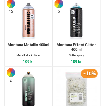
15
5
Montana Metallic 400ml
Montana Effect Glitter
400ml
Metalliska kulörer
Glitterspray
109 kr
109 kr
-10%
2