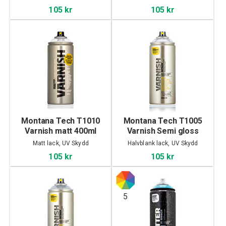
105 kr
105 kr
Montana Tech T1010
Montana Tech T1005
Varnish matt 400ml
Varnish Semi gloss
400ml
Matt lack, UV Skydd
Halvblank lack, UV Skydd
105 kr
105 kr
5