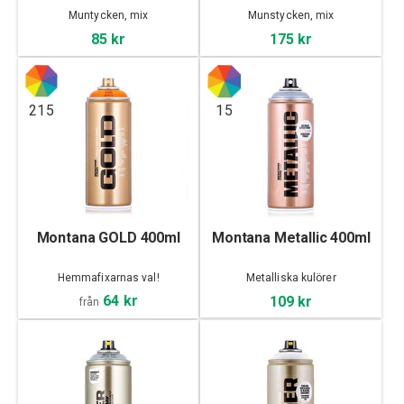
Muntycken, mix
Munstycken, mix
85 kr
175 kr
215
15
Montana GOLD 400ml
Montana Metallic 400ml
Hemmafixarnas val!
Metalliska kulörer
64 kr
109 kr
från