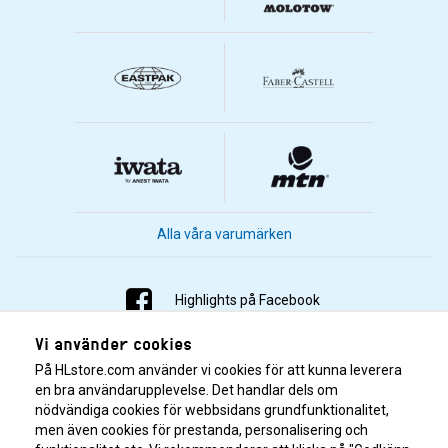
Alla våra varumärken
Highlights på Facebook
Vi använder cookies
Highlights på Instagram
På HLstore.com använder vi cookies för att kunna leverera
Highlights på Youtube
en bra användarupplevelse. Det handlar dels om
nödvändiga cookies för webbsidans grundfunktionalitet,
men även cookies för prestanda, personalisering och
Highlights på Tiktok