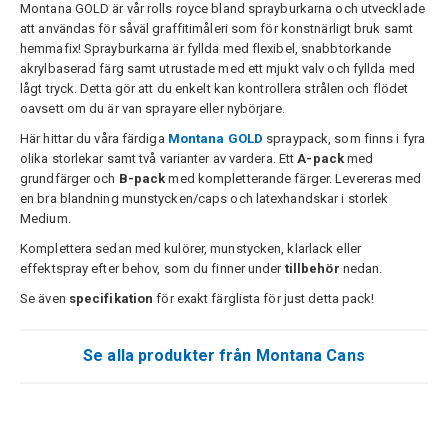
Montana GOLD är vår rolls royce bland sprayburkarna och utvecklade
att användas för såväl graffitimåleri som för konstnärligt bruk samt
hemmafix! Sprayburkarna är fyllda med flexibel, snabbtorkande
akrylbaserad färg samt utrustade med ett mjukt valv och fyllda med
lågt tryck. Detta gör att du enkelt kan kontrollera strålen och flödet
oavsett om du är van sprayare eller nybörjare.
Här hittar du våra färdiga
Montana GOLD
spraypack, som finns i fyra
olika storlekar samt två varianter av vardera. Ett
A-pack
med
grundfärger och
B-pack
med kompletterande färger. Levereras med
en bra blandning munstycken/caps och latexhandskar i storlek
Medium.
Komplettera sedan med kulörer, munstycken, klarlack eller
effektspray efter behov, som du finner under
tillbehör
nedan.
Se även
specifikation
för exakt färglista för just detta pack!
Se alla produkter från Montana Cans