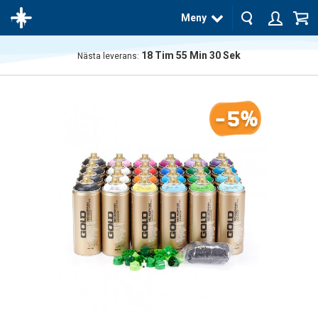
Meny
18
Tim
55
Min
30
Sek
Nästa leverans:
Produkten
har blivit
tillagd i
-5%
varukorgen