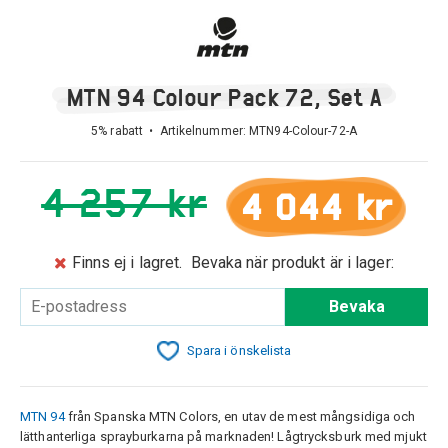
MTN 94 Colour Pack 72, Set A
5% rabatt • Artikelnummer:
MTN94-Colour-72-A
4 257 kr
4 044 kr
Finns ej i lagret.
Bevaka när produkt är i lager:
Bevaka
Spara i önskelista
MTN 94
från Spanska MTN Colors, en utav de mest mångsidiga och
lätthanterliga sprayburkarna på marknaden! Lågtrycksburk med mjukt