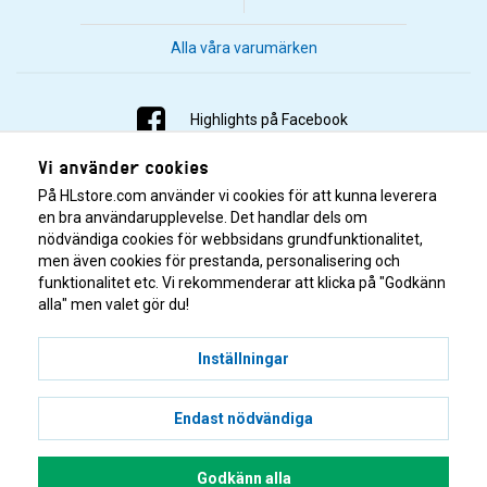
Alla våra varumärken
Highlights på Facebook
Vi använder cookies
Highlights på Instagram
På HLstore.com använder vi cookies för att kunna leverera
Highlights på Youtube
en bra användarupplevelse. Det handlar dels om
nödvändiga cookies för webbsidans grundfunktionalitet,
men även cookies för prestanda, personalisering och
Highlights på Tiktok
funktionalitet etc. Vi rekommenderar att klicka på "Godkänn
alla" men valet gör du!
Inställningar
Endast nödvändiga
© 2001–2026 Highlights/KR Distribution AB.
Godkänn alla