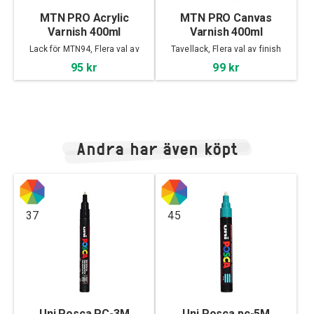
MTN PRO Acrylic
MTN PRO Canvas
Varnish 400ml
Varnish 400ml
Lack för MTN94, Flera val av
Tavellack, Flera val av finish
finish
95 kr
99 kr
Andra har även köpt
37
45
Uni Posca PC-3M
Uni Posca pc-5M