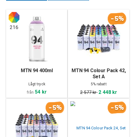
-5%
216
MTN 94 400ml
MTN 94 Colour Pack 42,
Set A
Lågt tryck
5% rabatt
54 kr
2 448 kr
2 577 kr
från
-5%
-5%