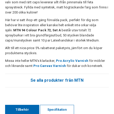
valv som med rätt caps levererar allt ifrån pinnsmala till feta
spraystreck. Fyllda med syntetisk, matt högtäckande färg som finns i
över 200 olika kulörer!
Här har vi satt ihop ett gäng förvalda pack, perfekt för dig som
behöver lite inspiration eller kanske helt enkelt inte orkar välja
själv.
MTN 94 Colour Pack 72, Set A
består utav totalt 72
sprayburkar i ett bra grundfärgsutbud, 50 stycken blandade
caps/munstycken samt 10 par Latexhandskar i storlek Medium.
Allt till ett nice-price 5% rabatterat paketpris, jämfört om du köper
produkterna styckvis.
Missa inte heller MTN's klarlacker,
Pro Acrylic Varnish
för möbler
och liknande samt
Pro Canvas Varnish
för dukar och konstverk.
Se alla produkter från MTN
Tillbehör
Specifikation