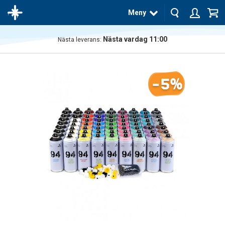
Meny
Nästa vardag 11:00
Nästa leverans:
Produkten
har blivit
tillagd i
-5%
varukorgen