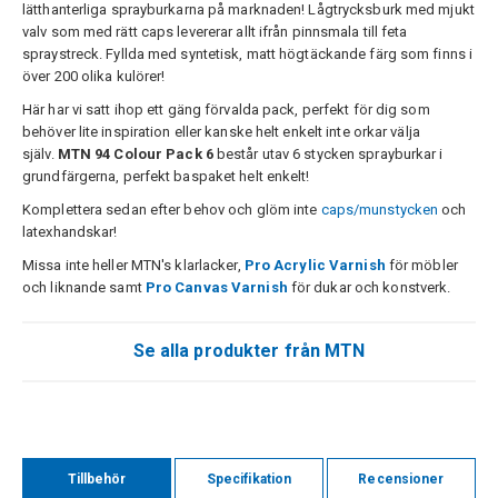
lätthanterliga sprayburkarna på marknaden! Lågtrycksburk med mjukt
valv som med rätt caps levererar allt ifrån pinnsmala till feta
spraystreck. Fyllda med syntetisk, matt högtäckande färg som finns i
över 200 olika kulörer!
Här har vi satt ihop ett gäng förvalda pack, perfekt för dig som
behöver lite inspiration eller kanske helt enkelt inte orkar välja
själv.
MTN 94 Colour Pack 6
består utav 6 stycken sprayburkar i
grundfärgerna, perfekt baspaket helt enkelt!
Komplettera sedan efter behov och glöm inte
caps/munstycken
och
latexhandskar!
Missa inte heller MTN's klarlacker,
Pro Acrylic Varnish
för möbler
och liknande samt
Pro Canvas Varnish
för dukar och konstverk.
Se alla produkter från MTN
Tillbehör
Specifikation
Recensioner