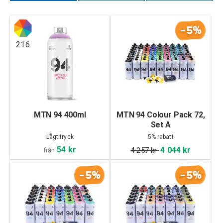
-5%
216
MTN 94 400ml
MTN 94 Colour Pack 72,
Set A
Lågt tryck
5% rabatt
54 kr
4 044 kr
4 257 kr
från
-5%
-5%