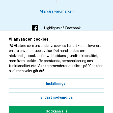
Alla våra varumärken
Highlights på Facebook
Vi använder cookies
Highlights på Instagram
På HLstore.com använder vi cookies för att kunna leverera
Highlights på Youtube
en bra användarupplevelse. Det handlar dels om
nödvändiga cookies för webbsidans grundfunktionalitet,
men även cookies för prestanda, personalisering och
Highlights på Tiktok
funktionalitet etc. Vi rekommenderar att klicka på "Godkänn
alla" men valet gör du!
Inställningar
Endast nödvändiga
© 2001–2026 Highlights/KR Distribution AB.
Godkänn alla