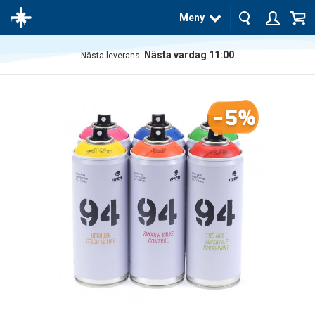
Meny
Nästa vardag 11:00
Nästa leverans:
Produkten
har blivit
tillagd i
-5%
varukorgen