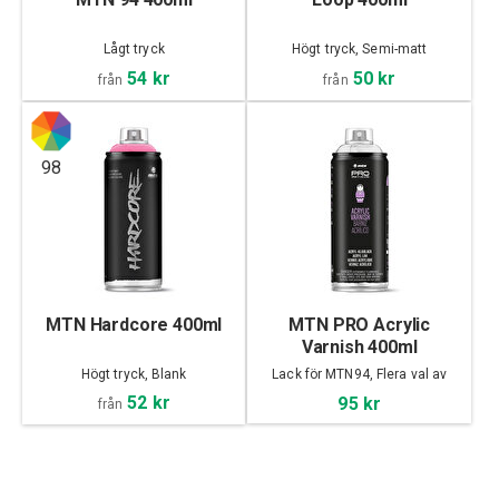
Lågt tryck
Högt tryck, Semi-matt
54 kr
50 kr
från
från
98
MTN Hardcore 400ml
MTN PRO Acrylic
Varnish 400ml
Högt tryck, Blank
Lack för MTN94, Flera val av
finish
52 kr
95 kr
från