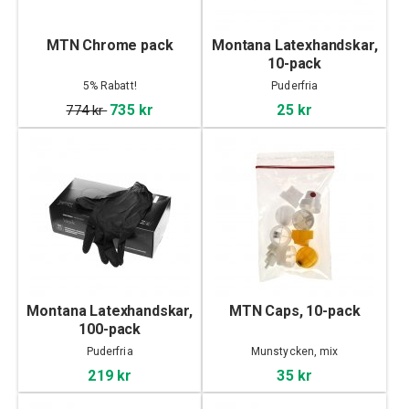
MTN Chrome pack
Montana Latexhandskar,
10-pack
5% Rabatt!
Puderfria
735 kr
25 kr
774 kr
Montana Latexhandskar,
MTN Caps, 10-pack
100-pack
Puderfria
Munstycken, mix
219 kr
35 kr