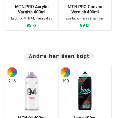
MTN PRO Acrylic
MTN PRO Canvas
Varnish 400ml
Varnish 400ml
Lack för MTN94, Flera val av
Tavellack, Flera val av finish
finish
95 kr
99 kr
Andra har även köpt
216
190
MTN 94 400ml
Loop 400ml