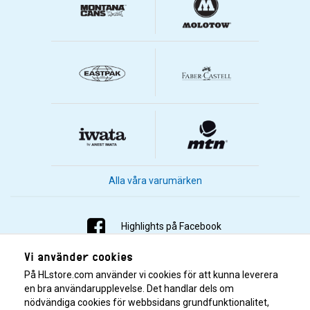
Alla våra varumärken
Highlights på Facebook
Vi använder cookies
Highlights på Instagram
På HLstore.com använder vi cookies för att kunna leverera
Highlights på Youtube
en bra användarupplevelse. Det handlar dels om
nödvändiga cookies för webbsidans grundfunktionalitet,