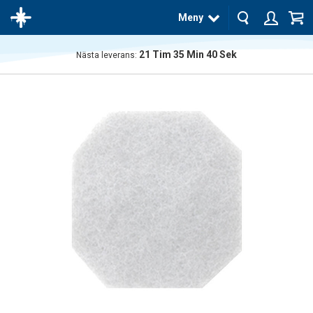
Meny
21
Tim
35
Min
40
Sek
Nästa leverans:
Produkten
har blivit
tillagd i
varukorgen