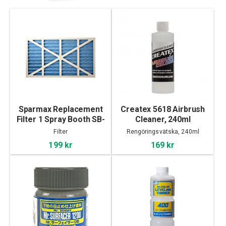
Sparmax Replacement
Createx 5618 Airbrush
Filter 1 Spray Booth SB-
Cleaner, 240ml
88
Filter
Rengöringsvätska, 240ml
199 kr
169 kr