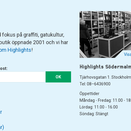
fokus på graffiti, gatukultur,
 butik öppnade 2001 och vi har
om Highlights
!
Vis
Highlights Södermal
ost:
OK
Tjärhovsgatan 1. Stockhol
Tel: 08–6436900
Öppettider
Måndag - Fredag: 11.00 - 18
Lördag: 11.00 - 16.00
r
Söndag: Stängt
r)