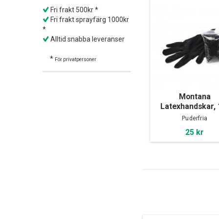
Fri frakt 500kr *
Fri frakt sprayfärg 1000kr
*
Alltid snabba leveranser
*
För privatpersoner
Montana
Latexhandskar, 
pack
Puderfria
25 kr