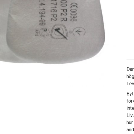
Dam
hög
Lev
Byt
för
int
Liv
hur
and