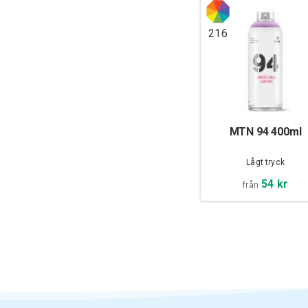
216
MTN 94 400ml
Lågt tryck
54 kr
från