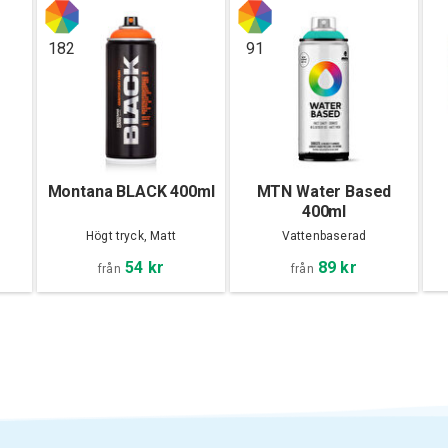
182
91
Montana BLACK 400ml
MTN Water Based
400ml
Högt tryck, Matt
Vattenbaserad
54 kr
89 kr
från
från