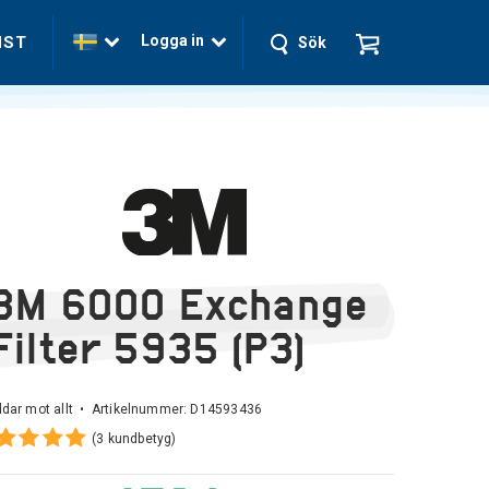
Logga in
NST
Sök
3M 6000 Exchange
Filter 5935 (P3)
dar mot allt • Artikelnummer:
D14593436
(3 kundbetyg)