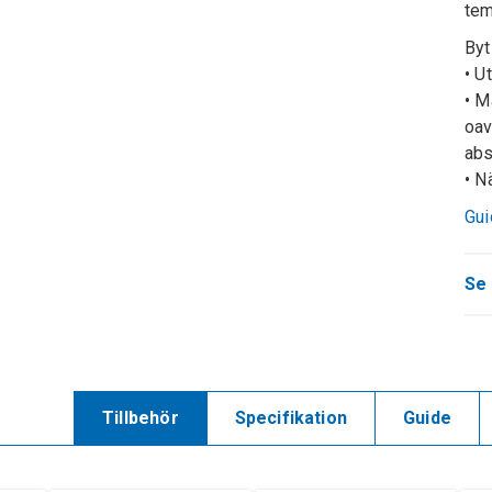
tem
Byt
• U
• M
oav
abs
​• 
Gui
Se 
Tillbehör
Specifikation
Guide