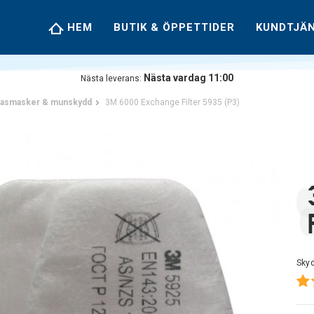
HEM
BUTIK & ÖPPETTIDER
KUNDTJÄ
Nästa vardag 11:00
Nästa leverans:
asmasker & munskydd
3M 6000 Exchange Filter 5935 (P3)
Skyd