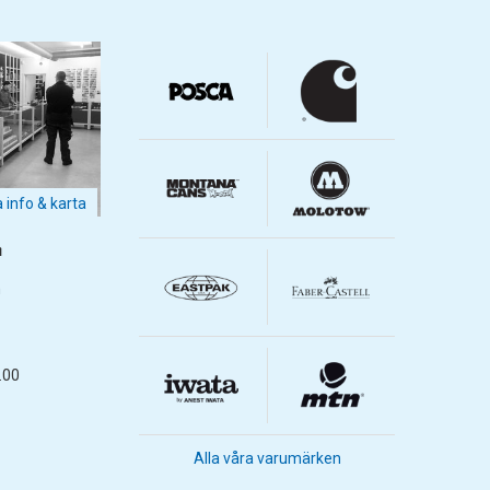
a info & karta
m
m
.00
Alla våra varumärken