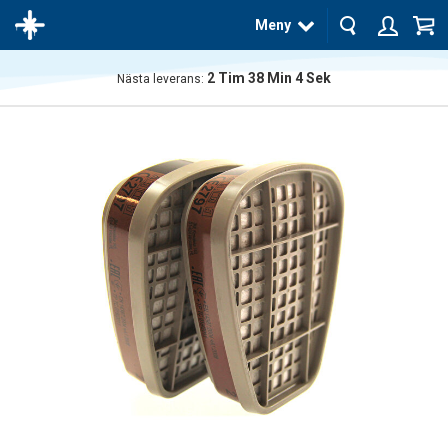
Meny
2
Tim
38
Min
4
Sek
Nästa leverans:
Produkten
har blivit
tillagd i
varukorgen