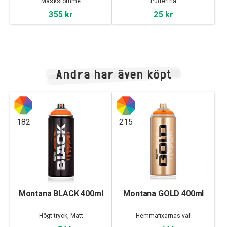
Maskstomme
Puderfria
355 kr
25 kr
Andra har även köpt
182
215
Montana BLACK 400ml
Montana GOLD 400ml
Högt tryck, Matt
Hemmafixarnas val!