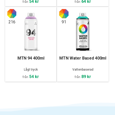
54 kr
64 kr
från
från
216
91
MTN 94 400ml
MTN Water Based 400ml
Lågt tryck
Vattenbaserad
54 kr
89 kr
från
från