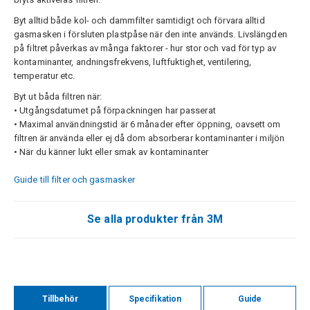
Byt alltid både kol- och dammfilter samtidigt och förvara alltid
gasmasken i försluten plastpåse när den inte används. Livslängden
på filtret påverkas av många faktorer - hur stor och vad för typ av
kontaminanter, andningsfrekvens, luftfuktighet, ventilering,
temperatur etc.
Byt ut båda filtren när:
• Utgångsdatumet på förpackningen har passerat
• Maximal användningstid är 6 månader efter öppning, oavsett om
filtren är använda eller ej då dom absorberar kontaminanter i miljön
​• När du känner lukt eller smak av kontaminanter
Guide till filter och gasmasker
Se alla produkter från 3M
Tillbehör
Specifikation
Guide