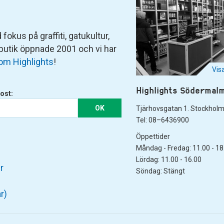
fokus på graffiti, gatukultur,
 butik öppnade 2001 och vi har
om Highlights
!
Vis
Highlights Södermal
ost:
OK
Tjärhovsgatan 1. Stockhol
Tel: 08–6436900
Öppettider
Måndag - Fredag: 11.00 - 18
Lördag: 11.00 - 16.00
r
Söndag: Stängt
r)