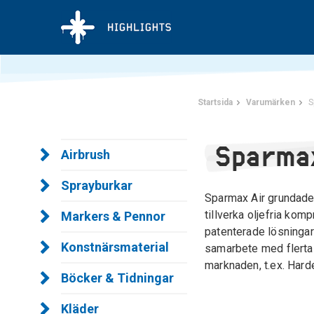
Startsida
Varumärken
S
Sparma
Airbrush
Sprayburkar
Sparmax Air grundades
tillverka oljefria kom
Markers & Pennor
patenterade lösningar
Konstnärsmaterial
samarbete med flerta
marknaden, t.ex. Hard
Böcker & Tidningar
Kläder