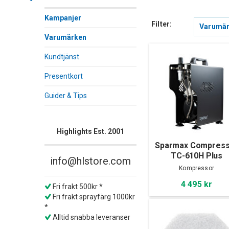
Kampanjer
Filter:
Varumä
Varumärken
Kundtjänst
Presentkort
Guider & Tips
Highlights Est. 2001
Sparmax Compres
TC-610H Plus
info@hlstore.com
Kompressor
4 495 kr
Fri frakt 500kr *
Fri frakt sprayfärg 1000kr
*
Alltid snabba leveranser