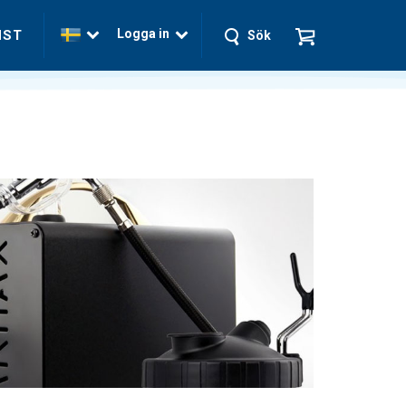
Logga in
NST
Sök