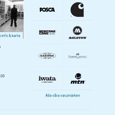
a info & karta
m
m
.00
Alla våra varumärken