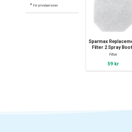
*
För privatpersoner
Sparmax Replacem
Filter 2 Spray Boo
SB-88
Filter
59 kr