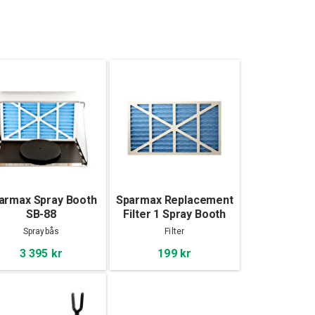
armax Spray Booth
Sparmax Replacement
SB-88
Filter 1 Spray Booth
SB-88
Spraybås
Filter
3 395 kr
199 kr