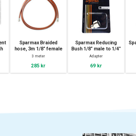
ent
Sparmax Braided
Sparmax Reducing
Sp
th
hose, 3m 1/8" female
Bush 1/8" male to 1/4"
thread - 1/8"
female
3 meter
Adapter
285 kr
69 kr