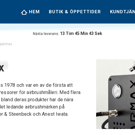
HEM
BUTIK & ÖPPETTIDER
KUNDTJÄ
13
Tim
45
Min
42
Sek
Nästa leverans:
parmax
x
 1978 och var en av de första att
pressorer för airbrushmåleri. Med flera
 bland deras produkter har de nära
let ledande airbrushmärken på
er & Steenbeck och Anest Iwata.