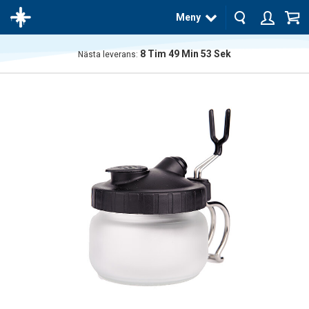
Meny
8
Tim
49
Min
52
Sek
Nästa leverans:
Produkten
har blivit
tillagd i
varukorgen