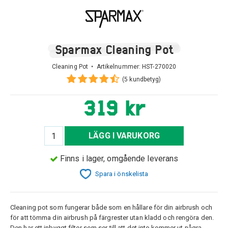
Sparmax Cleaning Pot
Cleaning Pot • Artikelnummer:
HST-270020
(5 kundbetyg)
319 kr
LÄGG I VARUKORG
Finns i lager, omgående leverans
Spara i önskelista
Cleaning pot som fungerar både som en hållare för din airbrush och
för att tömma din airbrush på färgrester utan kladd och rengöra den.
Den har ett inbyggt filter som ser till att det inte kommer ut några