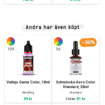
Andra har även köpt
-30%
109
36
Vallejo Game Color, 18ml
Schmincke Aero Color
Standard, 28ml
Akrylfärg
Standard
39 kr
81 kr
115 kr