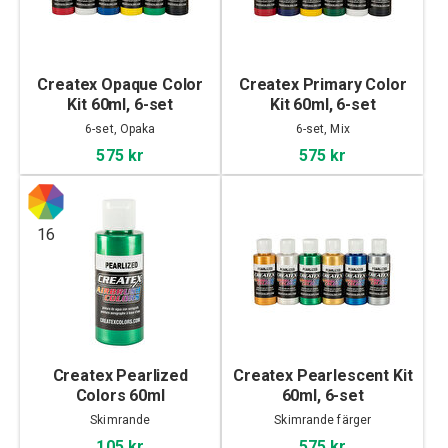
Createx Opaque Color
Createx Primary Color
Kit 60ml, 6-set
Kit 60ml, 6-set
6-set, Opaka
6-set, Mix
575 kr
575 kr
16
Createx Pearlized
Createx Pearlescent Kit
Colors 60ml
60ml, 6-set
Skimrande
Skimrande färger
105 kr
575 kr