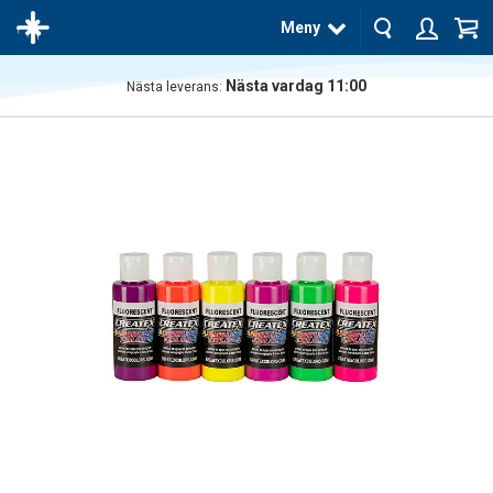
Meny
Nästa vardag 11:00
Nästa leverans:
Produkten
har blivit
tillagd i
varukorgen