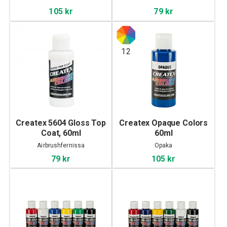
105 kr
79 kr
12
Createx 5604 Gloss Top
Createx Opaque Colors
Coat, 60ml
60ml
Airbrushfernissa
Opaka
79 kr
105 kr