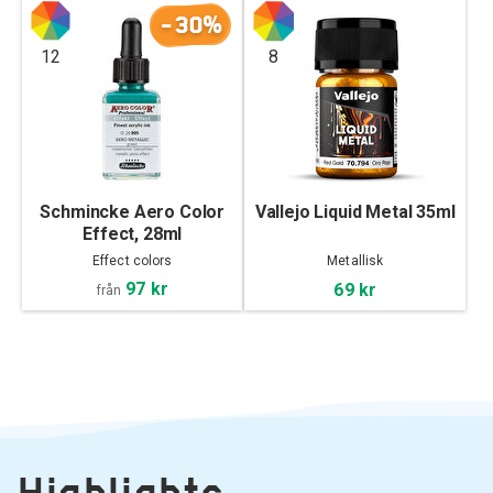
-30%
12
8
Schmincke Aero Color
Vallejo Liquid Metal 35ml
Effect, 28ml
Effect colors
Metallisk
97 kr
69 kr
från
Highlights