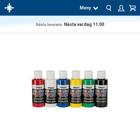
Meny
Nästa vardag 11:00
Nästa leverans:
Produkten
har blivit
tillagd i
varukorgen