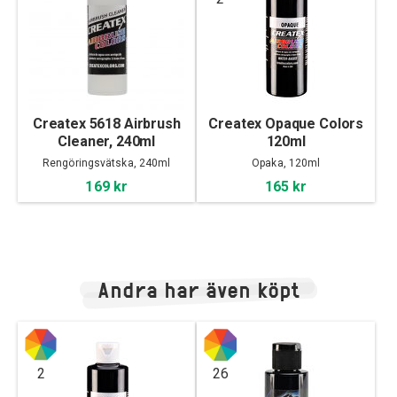
Createx 5618 Airbrush
Createx Opaque Colors
Cleaner, 240ml
120ml
Rengöringsvätska, 240ml
Opaka, 120ml
169 kr
165 kr
Andra har även köpt
2
26