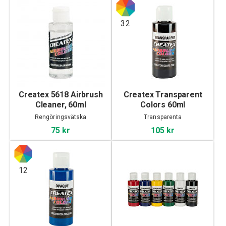
32
Createx 5618 Airbrush
Createx Transparent
Cleaner, 60ml
Colors 60ml
Rengöringsvätska
Transparenta
75 kr
105 kr
12