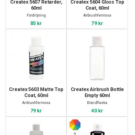
Createx 5607 Retarder,
Createx 5604 Gloss Top
60ml
Coat, 60ml
Fördröjning
Airbrushfernissa
85 kr
79 kr
Createx 5603 Matte Top
Createx Airbrush Bottle
Coat, 60ml
Empty 60ml
Airbrushfernissa
Blandflaska
79 kr
40 kr
2