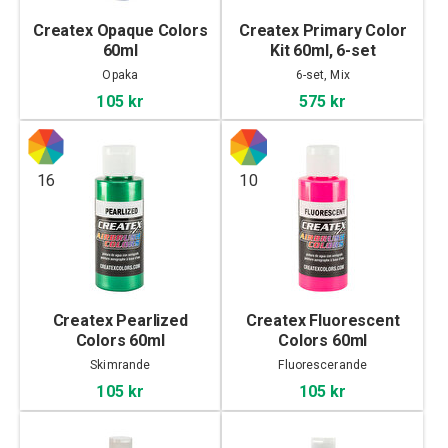
Createx Opaque Colors
Createx Primary Color
60ml
Kit 60ml, 6-set
Opaka
6-set, Mix
105 kr
575 kr
16
10
Createx Pearlized
Createx Fluorescent
Colors 60ml
Colors 60ml
Skimrande
Fluorescerande
105 kr
105 kr