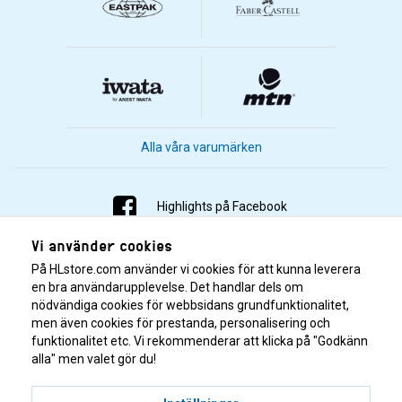
Alla våra varumärken
Highlights på Facebook
Vi använder cookies
Highlights på Instagram
På HLstore.com använder vi cookies för att kunna leverera
Highlights på Youtube
en bra användarupplevelse. Det handlar dels om
nödvändiga cookies för webbsidans grundfunktionalitet,
men även cookies för prestanda, personalisering och
Highlights på Tiktok
funktionalitet etc. Vi rekommenderar att klicka på "Godkänn
alla" men valet gör du!