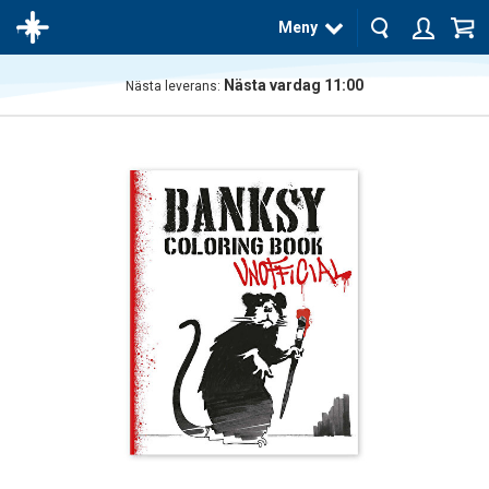
Meny
Nästa vardag 11:00
Nästa leverans:
Produkten
har blivit
tillagd i
varukorgen