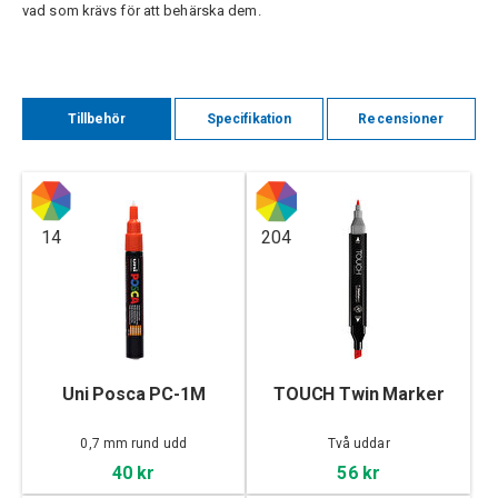
vad som krävs för att behärska dem.
Tillbehör
Specifikation
Recensioner
14
204
Uni Posca PC-1M
TOUCH Twin Marker
0,7 mm rund udd
Två uddar
40 kr
56 kr