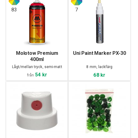
83
7
Molotow Premium
Uni Paint Marker PX-30
400ml
Lågt/mellan tryck, semi-matt
8 mm, lackfärg
54 kr
68 kr
från