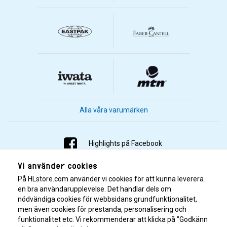
Alla våra varumärken
Highlights på Facebook
Vi använder cookies
Highlights på Instagram
På HLstore.com använder vi cookies för att kunna leverera
Highlights på Youtube
en bra användarupplevelse. Det handlar dels om
nödvändiga cookies för webbsidans grundfunktionalitet,
men även cookies för prestanda, personalisering och
Highlights på Tiktok
funktionalitet etc. Vi rekommenderar att klicka på "Godkänn