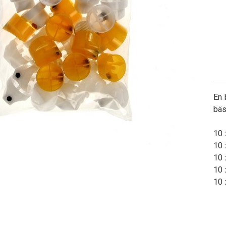
En 
bäs
10 
10 
10 
10 
10 