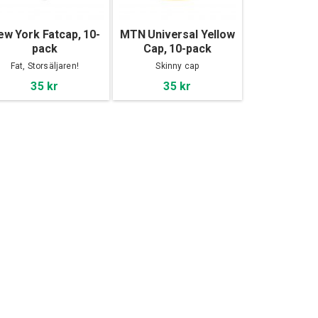
ew York Fatcap, 10-
MTN Universal Yellow
pack
Cap, 10-pack
Fat, Storsäljaren!
Skinny cap
35 kr
35 kr