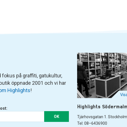
fokus på graffiti, gatukultur,
 butik öppnade 2001 och vi har
om Highlights
!
Vis
Highlights Södermal
ost:
OK
Tjärhovsgatan 1. Stockhol
Tel: 08–6436900