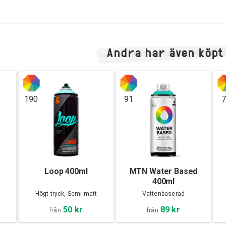
Andra har även köpt
190
91
7
Loop 400ml
MTN Water Based
400ml
Högt tryck, Semi-matt
Vattenbaserad
50 kr
89 kr
från
från