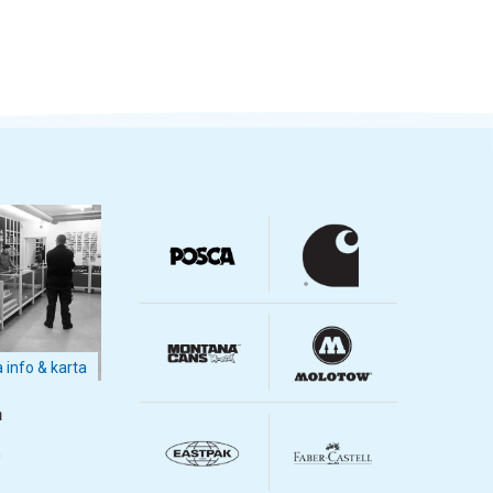
a info & karta
m
m