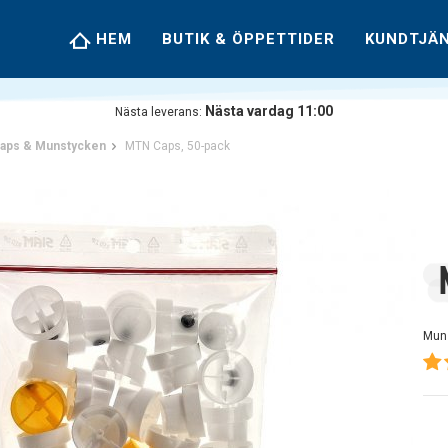
HEM
BUTIK & ÖPPETTIDER
KUNDTJÄ
Nästa vardag 11:00
Nästa leverans:
aps & Munstycken
MTN Caps, 50-pack
Mun