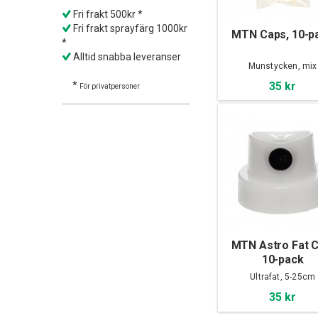
Fri frakt 500kr *
Fri frakt sprayfärg 1000kr
MTN Caps, 10-p
*
Alltid snabba leveranser
Munstycken, mix
35 kr
*
För privatpersoner
MTN Astro Fat C
10-pack
Ultrafat, 5-25cm
35 kr