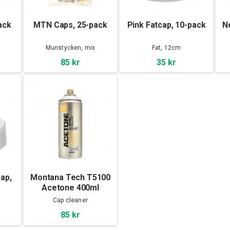
ack
MTN Caps, 25-pack
Pink Fatcap, 10-pack
N
Munstycken, mix
Fat, 12cm
85 kr
35 kr
ap,
Montana Tech T5100
Acetone 400ml
Cap cleaner
85 kr