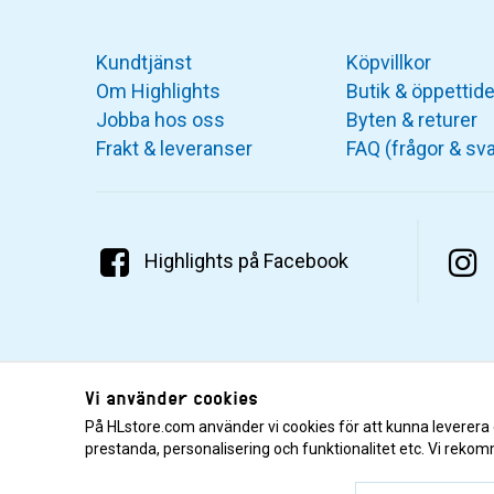
Kundtjänst
Köpvillkor
Om Highlights
Butik & öppettide
Jobba hos oss
Byten & returer
Frakt & leveranser
FAQ (frågor & sva
Highlights på Facebook
Vi använder cookies
På HLstore.com använder vi cookies för att kunna leverera
prestanda, personalisering och funktionalitet etc. Vi rekom
© 2001–2026 Highlights/KR Distribution AB.