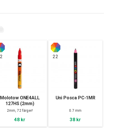
2
22
Molotow ONE4ALL
Uni Posca PC-1MR
127HS (2mm)
2mm, 72 färger!
0.7 mm
48 kr
38 kr