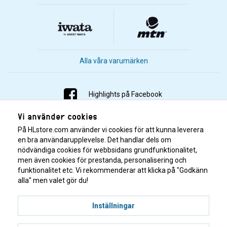
Alla våra varumärken
Highlights på Facebook
Vi använder cookies
Highlights på Instagram
På HLstore.com använder vi cookies för att kunna leverera
Highlights på Youtube
en bra användarupplevelse. Det handlar dels om
nödvändiga cookies för webbsidans grundfunktionalitet,
men även cookies för prestanda, personalisering och
Highlights på Tiktok
funktionalitet etc. Vi rekommenderar att klicka på "Godkänn
alla" men valet gör du!
Inställningar