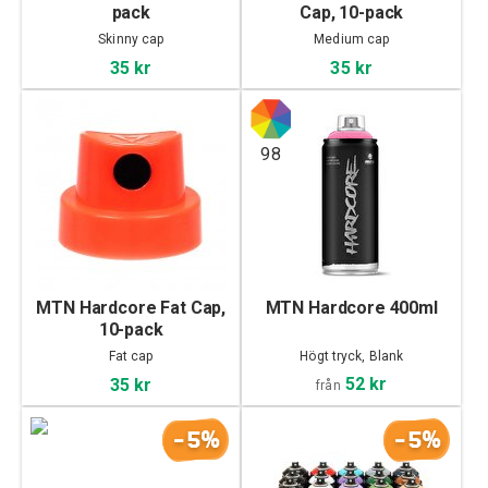
pack
Cap, 10-pack
Skinny cap
Medium cap
35 kr
35 kr
98
MTN Hardcore Fat Cap,
MTN Hardcore 400ml
10-pack
Fat cap
Högt tryck, Blank
52 kr
35 kr
från
-5%
-5%