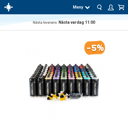
Meny
Nästa vardag 11:00
Nästa leverans:
Produkten
har blivit
tillagd i
-5%
varukorgen