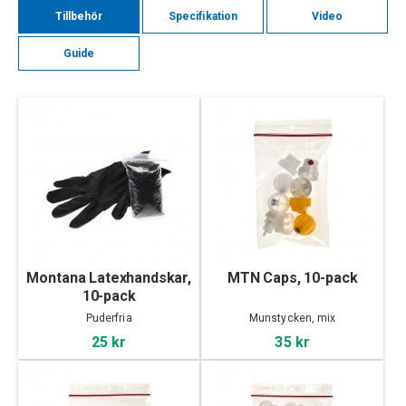
Tillbehör
Specifikation
Video
Guide
Montana Latexhandskar,
MTN Caps, 10-pack
10-pack
Puderfria
Munstycken, mix
25 kr
35 kr