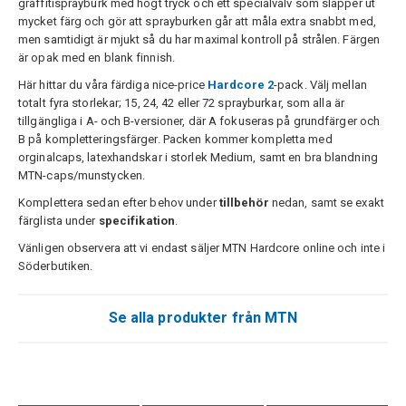
graffitisprayburk med högt tryck och ett specialvalv som släpper ut
mycket färg och gör att sprayburken går att måla extra snabbt med,
men samtidigt är mjukt så du har maximal kontroll på strålen. Färgen
är opak med en blank finnish.
Här hittar du våra färdiga nice-price
Hardcore 2
-pack. Välj mellan
totalt fyra storlekar; 15, 24, 42 eller 72 sprayburkar, som alla är
tillgängliga i A- och B-versioner, där A fokuseras på grundfärger och
B på kompletteringsfärger. Packen kommer kompletta med
orginalcaps, latexhandskar i storlek Medium, samt en bra blandning
MTN-caps/munstycken.
Komplettera sedan efter behov under
tillbehör
nedan, samt se exakt
färglista under
specifikation
.
Vänligen observera att vi endast säljer MTN Hardcore online och inte i
Söderbutiken.
Se alla produkter från MTN