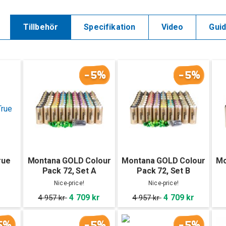
Tillbehör
Specifikation
Video
Gui
-5%
-5%
rue
Montana GOLD Colour
Montana GOLD Colour
Mo
Pack 72, Set A
Pack 72, Set B
Nice-price!
Nice-price!
4 709 kr
4 709 kr
4 957 kr
4 957 kr
5%
-5%
-5%