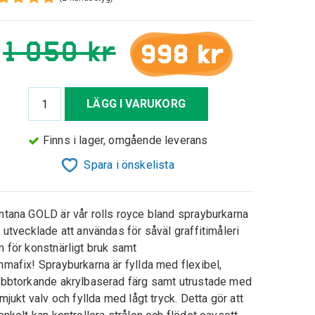
1 050 kr
998 kr
LÄGG I VARUKORG
Finns i lager, omgående leverans
Spara i önskelista
tana GOLD är vår rolls royce bland sprayburkarna
 utvecklade att användas för såväl graffitimåleri
 för konstnärligt bruk samt
mafix! Sprayburkarna är fyllda med flexibel,
bbtorkande akrylbaserad färg samt utrustade med
 mjukt valv och fyllda med lågt tryck. Detta gör att