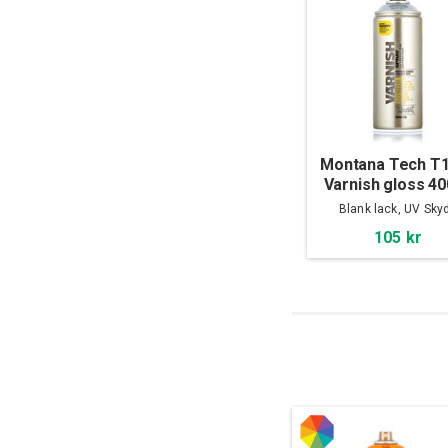
Montana Tech T
Varnish gloss 4
Blank lack, UV Sky
105 kr