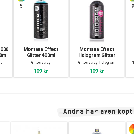
5
1000
Montana Effect
Montana Effect
00ml
Glitter 400ml
Hologram Glitter
400ml
dd
Glitterspray
Glitterspray, hologram
N
109 kr
109 kr
Andra har även köpt