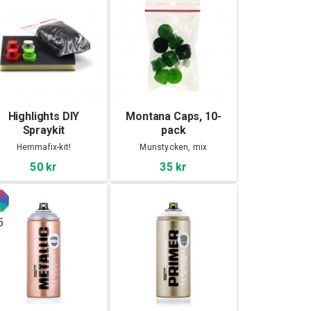
Highlights DIY
Montana Caps, 10-
Spraykit
pack
Hemmafix-kit!
Munstycken, mix
50 kr
35 kr
5