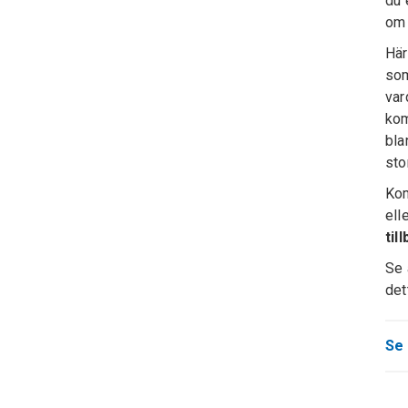
du 
om 
Här
som
var
kom
bla
sto
Kom
ell
til
Se
det
Se 