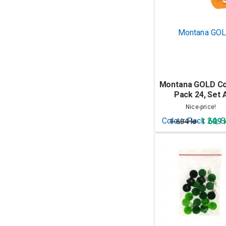
Montana GOLD Co
Pack 24, Set 
Nice-price!
1 609 
1 694 kr