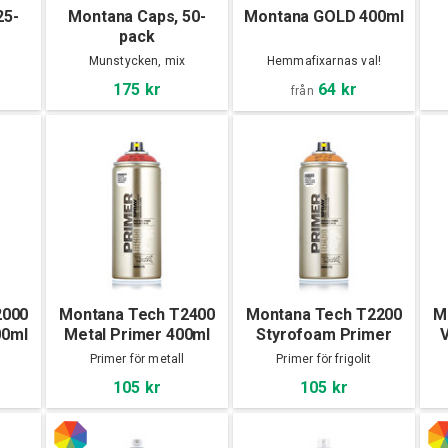
25-
Montana Caps, 50-
Montana GOLD 400ml
pack
Munstycken, mix
Hemmafixarnas val!
64 kr
175 kr
från
2000
Montana Tech T2400
Montana Tech T2200
M
00ml
Metal Primer 400ml
Styrofoam Primer
V
400ml
Primer för metall
Primer för frigolit
105 kr
105 kr