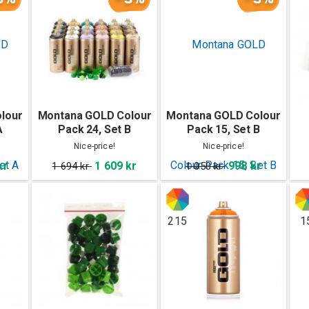
lour
Montana GOLD Colour
Montana GOLD Colour
A
Pack 24, Set B
Pack 15, Set B
Nice-price!
Nice-price!
kr
1 609 kr
998 kr
1 694 kr
1 050 kr
215
1