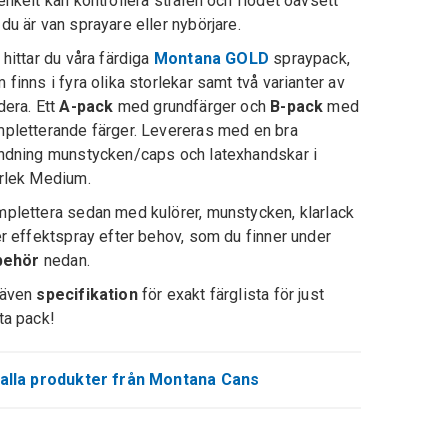
enkelt kan kontrollera strålen och flödet oavsett
du är van sprayare eller nybörjare.
 hittar du våra färdiga
Montana GOLD
spraypack,
 finns i fyra olika storlekar samt två varianter av
dera. Ett
A-pack
med grundfärger och
B-pack
med
pletterande färger. Levereras med en bra
ndning munstycken/caps och latexhandskar i
rlek Medium.
plettera sedan med kulörer, munstycken, klarlack
er effektspray efter behov, som du finner under
lbehör
nedan.
 även
specifikation
för exakt färglista för just
ta pack!
alla produkter från Montana Cans