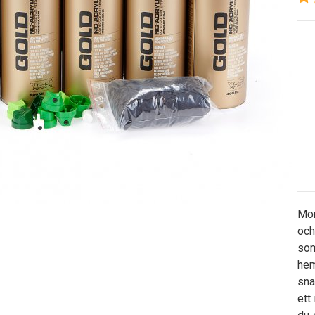
Mon
och
som
hem
sna
ett