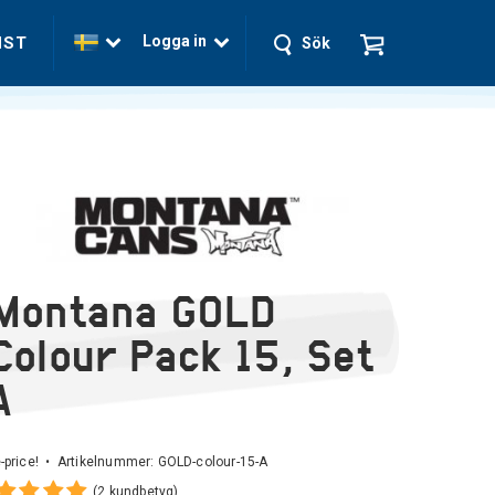
Logga in
NST
Sök
Montana GOLD
Colour Pack 15, Set
A
-price! • Artikelnummer:
GOLD-colour-15-A
(2 kundbetyg)