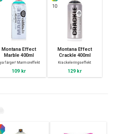
9
10
Montana Effect
Montana Effect
Marble 400ml
Crackle 400ml
ya färger! Marmoreffekt
Krackeleringseffekt
109 kr
129 kr