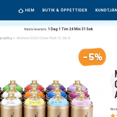
HEM
BUTIK & ÖPPETTIDER
KUNDTJÄ
1
Dag
1
Tim
24
Min
30
Sek
Nästa leverans:
prayfärg
Montana GOLD Colour Pack 15, Set A
-5%
Nice