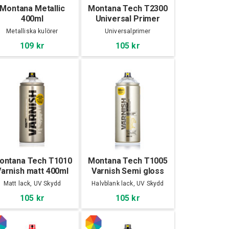
Montana Metallic
Montana Tech T2300
400ml
Universal Primer
400ml
Metalliska kulörer
Universalprimer
109 kr
105 kr
ontana Tech T1010
Montana Tech T1005
arnish matt 400ml
Varnish Semi gloss
400ml
Matt lack, UV Skydd
Halvblank lack, UV Skydd
105 kr
105 kr