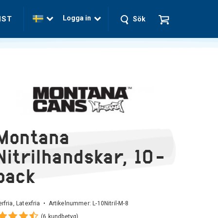
Logga in
NST
Sök
Montana
Nitrilhandskar, 10-
pack
rfria, Latexfria • Artikelnummer:
L-10Nitril-M-8
(6 kundbetyg)