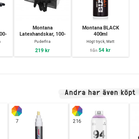
Montana
Montana BLACK
100-
Latexhandskar, 100-
400ml
pack
a
Puderfria
Högt tryck, Matt
54 kr
219 kr
från
Andra har även köpt
7
216