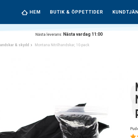
HEM
BUTIK & ÖPPETTIDER
KUNDTJÄ
Nästa vardag 11:00
Nästa leverans:
andskar & skydd
Montana Nitrilhandskar, 10-pack
Pude