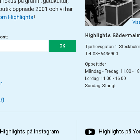
fokus på graffiti, gatukultur,
 butik öppnade 2001 och vi har
om Highlights
!
Vis
Highlights Södermal
ost:
OK
Tjärhovsgatan 1. Stockhol
Tel: 08–6436900
Öppettider
Måndag - Fredag: 11.00 - 18
Lördag: 11.00 - 16.00
r
Söndag: Stängt
r)
Highlights på Instagram
Highlights på Y