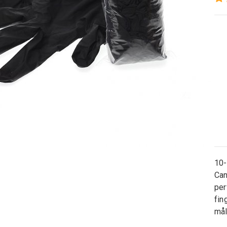
10-
Can
per
fin
mål