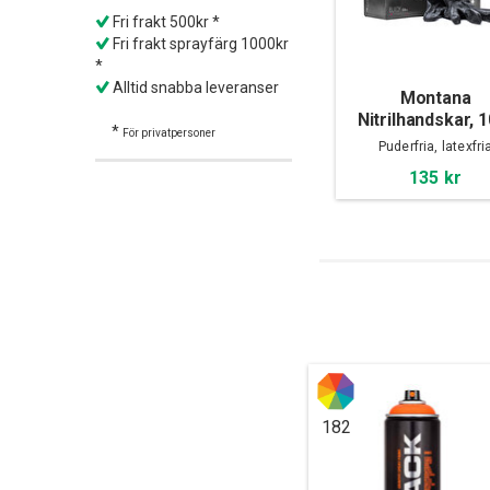
Fri frakt 500kr *
Fri frakt sprayfärg 1000kr
*
Alltid snabba leveranser
Montana
Nitrilhandskar, 
*
För privatpersoner
pack
Puderfria, latexfri
135 kr
182