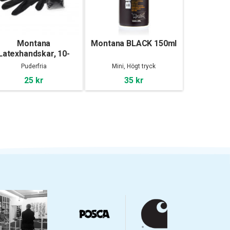
Montana
Montana BLACK 150ml
Latexhandskar, 10-
pack
Puderfria
Mini, Högt tryck
25 kr
35 kr