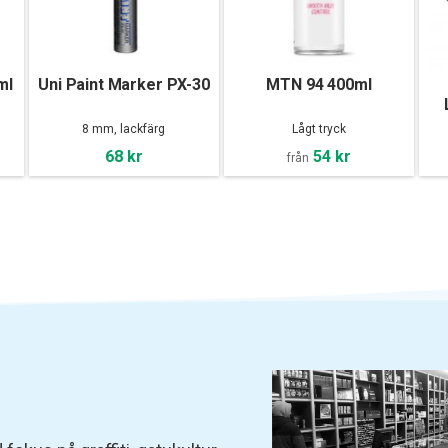
ml
Uni Paint Marker PX-30
MTN 94 400ml
8 mm, lackfärg
Lågt tryck
68 kr
54 kr
från