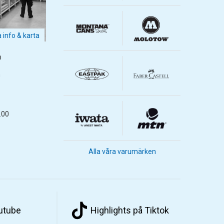
a info & karta
m
m
.00
Alla våra varumärken
outube
Highlights på Tiktok