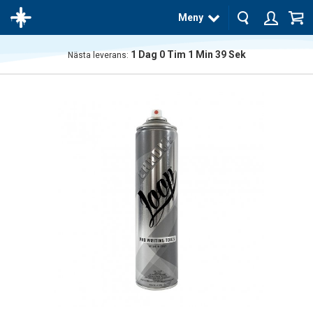
Meny
1
Dag
0
Tim
1
Min
38
Sek
Nästa leverans:
Produkten
har blivit
tillagd i
varukorgen