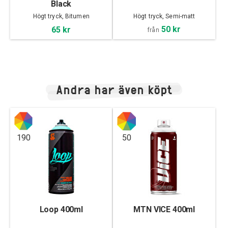
Black
Högt tryck, Bitumen
Högt tryck, Semi-matt
50 kr
65 kr
från
Andra har även köpt
190
50
Loop 400ml
MTN VICE 400ml