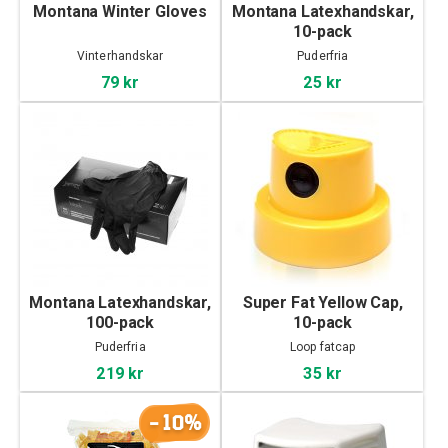
Montana Winter Gloves
Montana Latexhandskar,
10-pack
Vinterhandskar
Puderfria
79 kr
25 kr
Montana Latexhandskar,
Super Fat Yellow Cap,
100-pack
10-pack
Puderfria
Loop fatcap
219 kr
35 kr
-10%