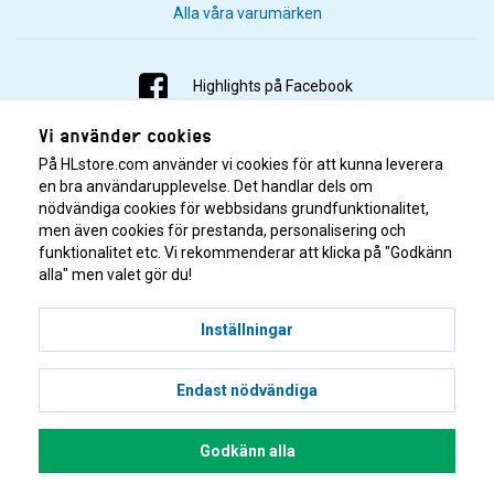
Alla våra varumärken
Highlights på Facebook
Vi använder cookies
Highlights på Instagram
På HLstore.com använder vi cookies för att kunna leverera
Highlights på Youtube
en bra användarupplevelse. Det handlar dels om
nödvändiga cookies för webbsidans grundfunktionalitet,
men även cookies för prestanda, personalisering och
Highlights på Tiktok
funktionalitet etc. Vi rekommenderar att klicka på "Godkänn
alla" men valet gör du!
Inställningar
Endast nödvändiga
© 2001–2026 Highlights/KR Distribution AB.
Godkänn alla