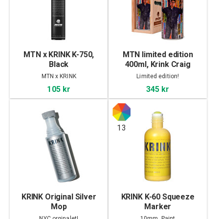
MTN x KRINK K-750,
MTN limited edition
Black
400ml, Krink Craig
Costello
MTN x KRINK
Limited edition!
105 kr
345 kr
13
KRINK Original Silver
KRINK K-60 Squeeze
Mop
Marker
NYC orginalet!
10mm, Paint