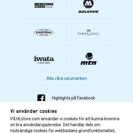
Alla våra varumärken
Highlights på Facebook
Vi använder cookies
Highlights på Instagram
På HLstore.com använder vi cookies för att kunna leverera
Highlights på Youtube
en bra användarupplevelse. Det handlar dels om
nödvändiga cookies för webbsidans grundfunktionalitet,