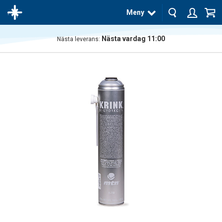
Meny
Nästa vardag 11:00
Nästa leverans:
Produkten
har blivit
tillagd i
varukorgen