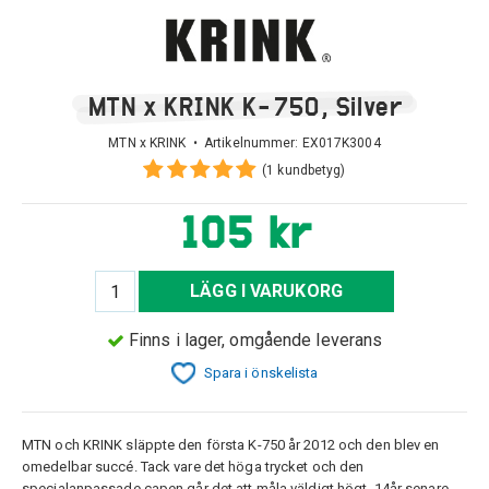
MTN x KRINK K-750, Silver
MTN x KRINK • Artikelnummer:
EX017K3004
(1 kundbetyg)
105 kr
LÄGG I VARUKORG
Finns i lager, omgående leverans
Spara i önskelista
MTN och KRINK släppte den första K-750 år 2012 och den blev en
omedelbar succé. Tack vare det höga trycket och den
specialanpassade capen går det att måla väldigt högt. 14år senare