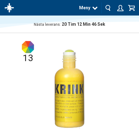
Meny
20
Tim
12
Min
45
Sek
Nästa leverans:
Produkten
har blivit
tillagd i
varukorgen
13