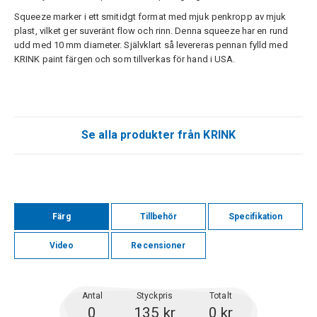
Squeeze marker i ett smitidgt format med mjuk penkropp av mjuk
plast, vilket ger suveränt flow och rinn. Denna squeeze har en rund
udd med 10 mm diameter. Självklart så levereras pennan fylld med
KRINK paint färgen och som tillverkas för hand i USA.
Se alla produkter från KRINK
Färg
Tillbehör
Specifikation
Video
Recensioner
Antal
Styckpris
Totalt
0
135 kr
0 kr