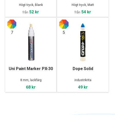
Högt tryck, Blank
Högt tryck, Matt
52 kr
54 kr
från
från
7
5
Uni Paint Marker PX-30
Dope Solid
8 mm, lackfärg
industrikrita
68 kr
49 kr