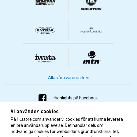
Alla våra varumärken
Highlights på Facebook
Vi använder cookies
Highlights på Instagram
På HLstore.com använder vi cookies för att kunna leverera
Highlights på Youtube
en bra användarupplevelse. Det handlar dels om
nödvändiga cookies för webbsidans grundfunktionalitet,