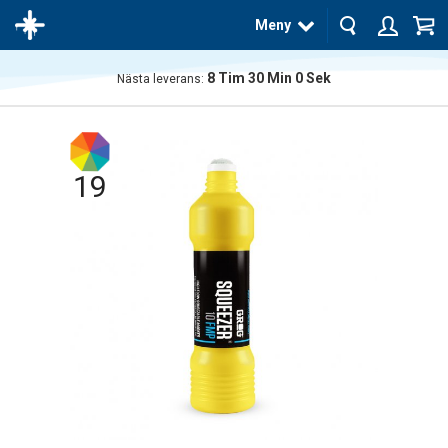
Meny
8
Tim
29
Min
59
Sek
Nästa leverans:
Produkten
har blivit
tillagd i
varukorgen
19