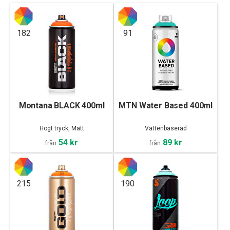
182
91
Montana BLACK 400ml
MTN Water Based 400ml
Högt tryck, Matt
Vattenbaserad
54 kr
89 kr
från
från
215
190