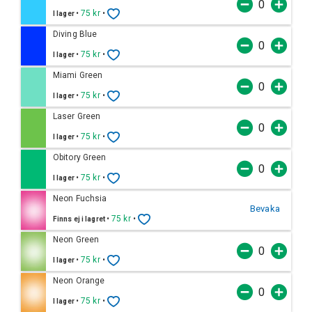
•
75 kr
•
I lager
Diving Blue
•
75 kr
•
I lager
Miami Green
•
75 kr
•
I lager
Laser Green
•
75 kr
•
I lager
Obitory Green
•
75 kr
•
I lager
Neon Fuchsia
Bevaka
•
75 kr
•
Finns ej i lagret
Neon Green
•
75 kr
•
I lager
Neon Orange
•
75 kr
•
I lager