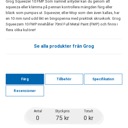
Grog Squeezer 10 FMP. Som namnet antyder kan du genom att
squeeza eller klämma på pennan kontrollera mängden färg eller
bläck som pumpas ut. Squeezer, eller Mop som den även kallas, har
en 10 mm rund udd likt en bingopenna med praktisk skruvkork. Grog
Squeezern 10 FMP innehåller 70ml Full Metal Paint (FMP) och finns i
flera olika kulörer!
Se alla produkter från Grog
Färg
Tillbehör
Specifikation
Recensioner
Antal
Styckpris
Totalt
0
75 kr
0 kr