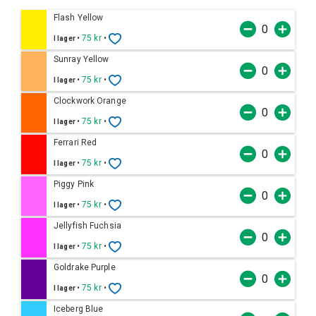
Flash Yellow
•
75 kr
•
I lager
Sunray Yellow
•
75 kr
•
I lager
Clockwork Orange
•
75 kr
•
I lager
Ferrari Red
•
75 kr
•
I lager
Piggy Pink
•
75 kr
•
I lager
Jellyfish Fuchsia
•
75 kr
•
I lager
Goldrake Purple
•
75 kr
•
I lager
Iceberg Blue