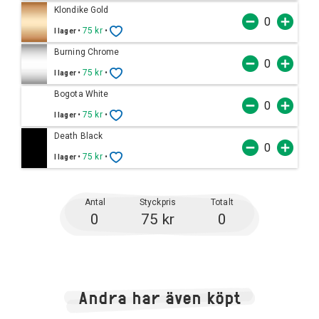
Klondike Gold
•
75 kr
•
I lager
Burning Chrome
•
75 kr
•
I lager
Bogota White
•
75 kr
•
I lager
Death Black
•
75 kr
•
I lager
Antal
Styckpris
Totalt
0
75 kr
0
Andra har även köpt