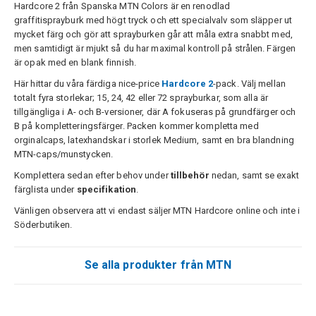
Hardcore 2 från Spanska MTN Colors är en renodlad
graffitisprayburk med högt tryck och ett specialvalv som släpper ut
mycket färg och gör att sprayburken går att måla extra snabbt med,
men samtidigt är mjukt så du har maximal kontroll på strålen. Färgen
är opak med en blank finnish.
Här hittar du våra färdiga nice-price
Hardcore 2
-pack. Välj mellan
totalt fyra storlekar; 15, 24, 42 eller 72 sprayburkar, som alla är
tillgängliga i A- och B-versioner, där A fokuseras på grundfärger och
B på kompletteringsfärger. Packen kommer kompletta med
orginalcaps, latexhandskar i storlek Medium, samt en bra blandning
MTN-caps/munstycken.
Komplettera sedan efter behov under
tillbehör
nedan, samt se exakt
färglista under
specifikation
.
Vänligen observera att vi endast säljer MTN Hardcore online och inte i
Söderbutiken.
Se alla produkter från MTN