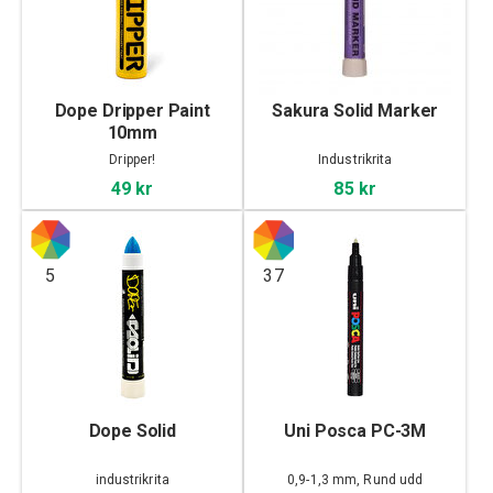
Dope Dripper Paint
Sakura Solid Marker
10mm
Dripper!
Industrikrita
49 kr
85 kr
5
37
Dope Solid
Uni Posca PC-3M
industrikrita
0,9-1,3 mm, Rund udd