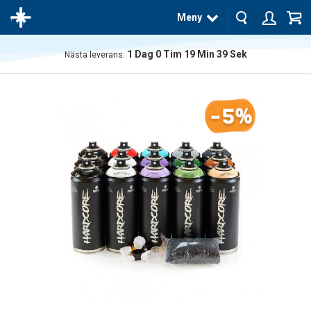
Meny
1
Dag
0
Tim
19
Min
38
Sek
Nästa leverans:
Produkten
har blivit
tillagd i
-5%
varukorgen