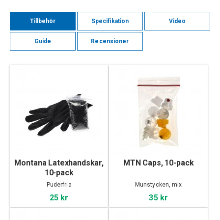
Tillbehör
Specifikation
Video
Guide
Recensioner
Montana Latexhandskar,
MTN Caps, 10-pack
10-pack
Puderfria
Munstycken, mix
25 kr
35 kr