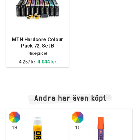
MTN Hardcore Colour
Pack 72, Set B
Nice-price!
4 044 kr
4 257 kr
Andra har även köpt
18
10