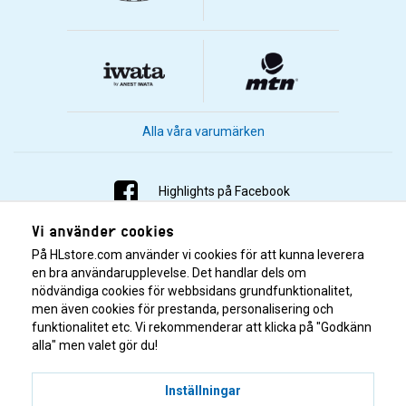
Alla våra varumärken
Highlights på Facebook
Vi använder cookies
Highlights på Instagram
På HLstore.com använder vi cookies för att kunna leverera
Highlights på Youtube
en bra användarupplevelse. Det handlar dels om
nödvändiga cookies för webbsidans grundfunktionalitet,
men även cookies för prestanda, personalisering och
Highlights på Tiktok
funktionalitet etc. Vi rekommenderar att klicka på "Godkänn
alla" men valet gör du!
Inställningar