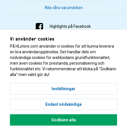
Alla våra varumärken
Highlights på Facebook
Vi använder cookies
Highlights på Instagram
På HLstore.com använder vi cookies för att kunna leverera
Highlights på Youtube
en bra användarupplevelse. Det handlar dels om
nödvändiga cookies för webbsidans grundfunktionalitet,
men även cookies för prestanda, personalisering och
Highlights på Tiktok
funktionalitet etc. Vi rekommenderar att klicka på "Godkänn
alla" men valet gör du!
Inställningar
Endast nödvändiga
© 2001–2026 Highlights/KR Distribution AB.
Godkänn alla