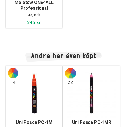
Molotow ONE4ALL
Professional
Sketchbook A5
A5, Bok
landscape
245 kr
Andra har även köpt
14
22
Uni Posca PC-1M
Uni Posca PC-1MR