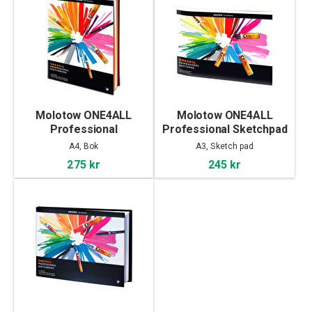
Molotow ONE4ALL
Molotow ONE4ALL
Professional
Professional Sketchpad
Sketchbook A4 portrait
A3
A4, Bok
A3, Sketch pad
275 kr
245 kr