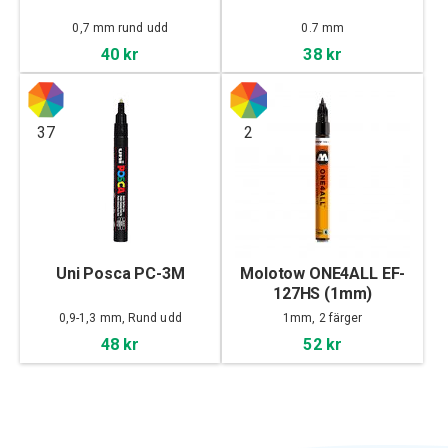
0,7 mm rund udd
0.7 mm
40 kr
38 kr
37
2
Uni Posca PC-3M
Molotow ONE4ALL EF-
127HS (1mm)
0,9-1,3 mm, Rund udd
1mm, 2 färger
48 kr
52 kr