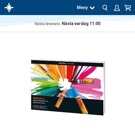
Meny
Nästa vardag 11:00
Nästa leverans:
Produkten
har blivit
tillagd i
varukorgen