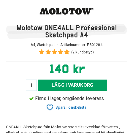
Molotow ONE4ALL Professional
Sketchpad A4
A4, Sketch pad • Artikelnummer:
F-801204
(2 kundbetyg)
140 kr
LÄGG I VARUKORG
Finns i lager, omgående leverans
Spara i önskelista
ONE4ALL Sketchpad från Molotow speciellt utvecklad för vatten-,
alkohol- och akrylbaserade markers och kommer med högkvalitativt