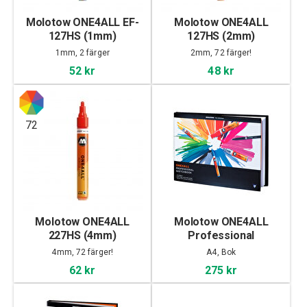
Molotow ONE4ALL EF-
Molotow ONE4ALL
127HS (1mm)
127HS (2mm)
1mm, 2 färger
2mm, 72 färger!
52 kr
48 kr
72
Molotow ONE4ALL
Molotow ONE4ALL
227HS (4mm)
Professional
Sketchbook A4
4mm, 72 färger!
A4, Bok
landscape
62 kr
275 kr