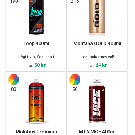
190
215
Loop 400ml
Montana GOLD 400ml
Högt tryck, Semi-matt
Hemmafixarnas val!
50 kr
64 kr
från
från
83
50
Molotow Premium
MTN VICE 400ml