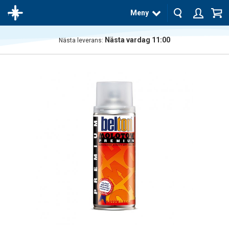
Meny
Nästa vardag 11:00
Nästa leverans:
Produkten
har blivit
tillagd i
varukorgen