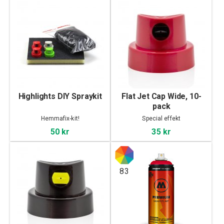
Highlights DIY Spraykit
Flat Jet Cap Wide, 10-
pack
Hemmafix-kit!
Special effekt
50 kr
35 kr
83